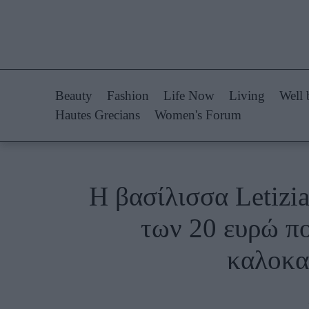
Life Now
Fashion
What's New
Shopping
Beauty
Fashion
Life Now
Living
Well 
Travel
Styling Tips
Hautes Grecians
Women's Forum
Culture
Fashion Ne
City Blogging
H βασίλισσα Letizi
Woman Power
Πρόσω
των 20 ευρώ π
Parenting
Celebrities
καλοκα
Working Girl
Συνεντεύξεις
Real Women
Who
True Stories