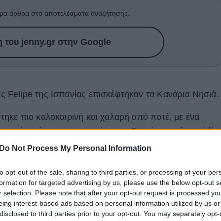
ρα άρθρα στα αποτελέσματα αναζήτησης.
του jenny.gr στην Google
ιάς Felipe της Ισπανίας επισκέφτηκαν τα Κανάρια Νησιά.
ίστηκε πιο καλοκαιρινή και χαλαρή από ποτέ, με ένα
οιχτή απόχρωση του πράσινου. Το φόρεμα είναι midi,
ckline, και διακριτικά εκρού polka dots.
Do Not Process My Personal Information
to opt-out of the sale, sharing to third parties, or processing of your per
formation for targeted advertising by us, please use the below opt-out s
r selection. Please note that after your opt-out request is processed y
eing interest-based ads based on personal information utilized by us or
disclosed to third parties prior to your opt-out. You may separately opt-