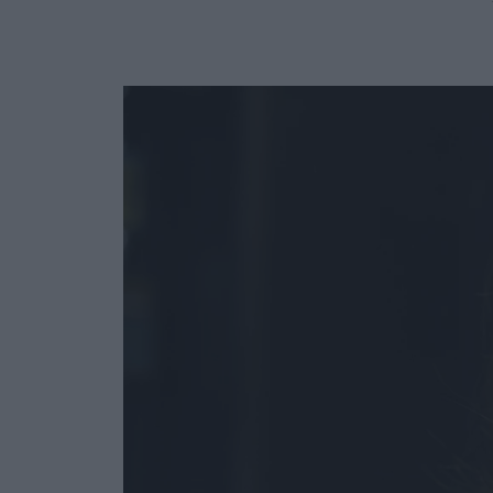
Ask the Gur
Success Stor
Αφιερώματα
ΒΟΞ
Hautes Grecians
Γάμος