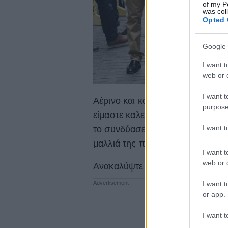
of my P
was col
Opted 
Google 
I want t
web or d
I want t
Αέρινο και κατάλληλο για τις φετ
purpose
είμαστε καλεσμένες. Μάλιστα, είν
I want 
το συνδύασε με λευκές εσπαντρί
μαλλιά της πιασμένα σε ponytail.
I want t
web or d
Ανακαλύψτε το φόρεμα
εδώ
.
I want t
or app.
I want t