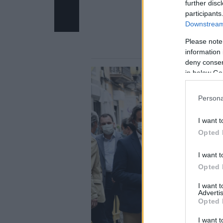
further disc
participants
Downstream 
Please note
information 
deny consent
in below Go
Persona
I want t
Opted 
I want t
Opted 
I want 
Advertis
Opted 
I want t