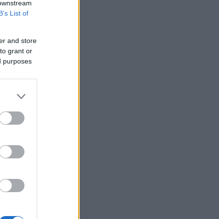
 downstream
B’s List of
er and store
to grant or
ed purposes