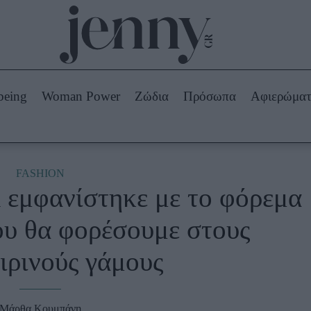
Beauty -
Ομορφιά
ABOUT US
ΔΙΑΦΗΜΙΣΤΕΙΤΕ
ΕΠΙΚΟΙΝΩΝΙΑ
being
Woman Power
Ζώδια
Πρόσωπα
Αφιερώμα
Skincare
ws
Μαλλιά - Νύχια
Μακιγιάζ
Beauty News
FASHION
a εμφανίστηκε με το φόρεμα
πα
Ζώδια
ου θα φορέσουμε στους
ιρινούς γάμους
Μάρθα Κουμπάνη