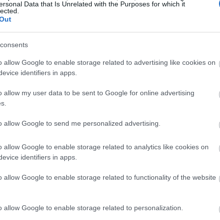
ersonal Data that Is Unrelated with the Purposes for which it
lected.
Out
consents
o allow Google to enable storage related to advertising like cookies on
evice identifiers in apps.
o allow my user data to be sent to Google for online advertising
ινές διακοπές, αλλά και για τους γάμους, στους οποίους
s.
αι από τα Zara και κοστίζει μόλις 19,99 ευρώ. Η Letizia
to allow Google to send me personalized advertising.
γιες με πλατφόρμα Macarena (60 ευρώ) ενώ είχε τα
o allow Google to enable storage related to analytics like cookies on
evice identifiers in apps.
o allow Google to enable storage related to functionality of the website
o allow Google to enable storage related to personalization.