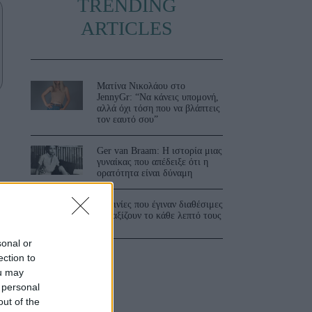
TRENDING
ARTICLES
Ματίνα Νικολάου στο
JennyGr: “Να κάνεις υπομονή,
αλλά όχι τόση που να βλάπτεις
τον εαυτό σου”
Ger van Braam: Η ιστορία μιας
γυναίκας που απέδειξε ότι η
ορατότητα είναι δύναμη
3 ταινίες που έγιναν διαθέσιμες
και αξίζουν το κάθε λεπτό τους
sonal or
ection to
ou may
 personal
out of the