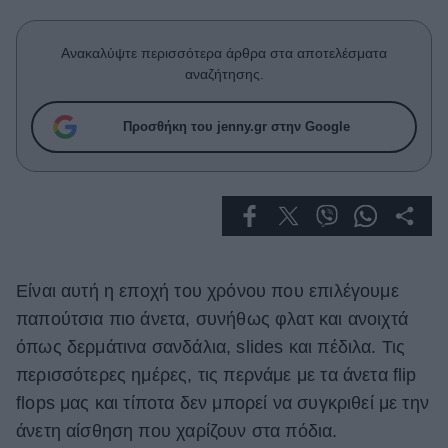
Celebrities
Συνεντεύξεις
Ανακαλύψτε περισσότερα άρθρα στα αποτελέσματα
Who
αναζήτησης.
True Stories
Ask the Guru
Προσθήκη του jenny.gr στην Google
Success Stories
Ζώδια
Living
Είναι αυτή η εποχή του χρόνου που επιλέγουμε
Deco
παπούτσια πιο άνετα, συνήθως φλατ και ανοιχτά
Cooking
όπως δερμάτινα σανδάλια, slides και πέδιλα. Τις
Green
περισσότερες ημέρες, τις περνάμε με τα άνετα flip
Αφιερώματα
flops μας και τίποτα δεν μπορεί να συγκριθεί με την
άνετη αίσθηση που χαρίζουν στα πόδια.