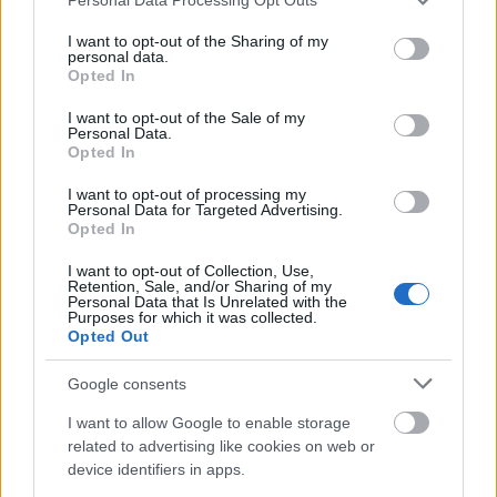
services and may gather and store information including but
X.FOREVER: Η απόλυτη οπτικοακουστική εμπειρία που
not limited to your visit or usage behaviour. You may click to
I want to opt-out of the Sharing of my
κατέκτησε την Αθήνα
personal data.
grant or deny consent to Google and its third-party tags to
Opted In
use your data for below specified purposes in below Google
consent section.
I want to opt-out of the Sale of my
Personal Data.
Opted In
I want to opt-out of processing my
Personal Data for Targeted Advertising.
Opted In
I want to opt-out of Collection, Use,
Retention, Sale, and/or Sharing of my
Personal Data that Is Unrelated with the
Purposes for which it was collected.
Opted Out
Google consents
I want to allow Google to enable storage
Beauty
Fashion
Well Being
Life Now
Πρόσωπα
related to advertising like cookies on web or
Woman Power
device identifiers in apps.