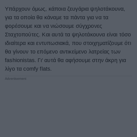
Υπάρχουν όμως, κάποια ζευγάρια ψηλοτάκουνα,
ΒΟΞ
για τα οποία θα κάναμε τα πάντα για να τα
φορέσουμε και να νιώσουμε σύγχρονες
Χωρίς Ταμπέλες
Σταχτοπούτες. Και αυτά τα ψηλοτάκουνα είναι τόσο
ιδιαίτερα και εντυπωσιακά, που στοιχηματίζουμε ότι
θα γίνουν το επόμενο αντικείμενο λατρείας των
Women's Forum
fashionistas. Γι' αυτά θα αφήσουμε στην άκρη για
λίγο τα comfy flats.
Hautes Grecians
Γάμος
Market News