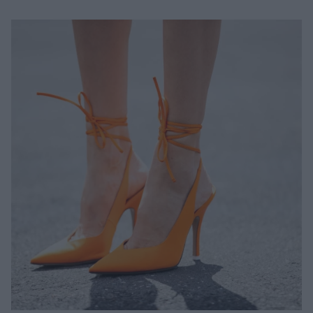
Μακιγιάζ
Beauty News
Well being
Ψυχολογία
Υγεία + Διατροφή
Σχέσεις & Σεξ
Fitness
Woman Power
Parenting
Working Girl
Real Women
Πρόσωπα