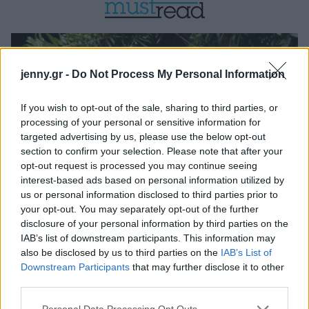
jenny.gr -
Do Not Process My Personal Information
If you wish to opt-out of the sale, sharing to third parties, or
processing of your personal or sensitive information for
targeted advertising by us, please use the below opt-out
section to confirm your selection. Please note that after your
opt-out request is processed you may continue seeing
interest-based ads based on personal information utilized by
us or personal information disclosed to third parties prior to
your opt-out. You may separately opt-out of the further
disclosure of your personal information by third parties on the
IAB’s list of downstream participants. This information may
5 σημάδια ότι το σπίτι σου χρειάζεται επειγόντως summer reset
also be disclosed by us to third parties on the
IAB’s List of
Downstream Participants
that may further disclose it to other
Tomorrowland 2026: Το πιο επικό μουσικό ταξίδι του
third parties.
καλοκαιριού μπορεί να γίνει η επόμενη μεγάλη σου εμπειρία
Please note that this website/app uses one or more Google
Personal Data Processing Opt Outs