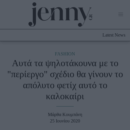
Life Now
What's New
Travel
Latest News
Culture
City Blogging
ABOUT US
ΔΙΑΦΗΜΙΣΤΕ
FASHION
Aυτά τα ψηλοτάκουνα με το
Fashion
"περίεργο" σχέδιο θα γίνουν το
Shopping
απόλυτο φετίχ αυτό το
Styling Tips
Fashion News
καλοκαίρι
Beauty - Ομορφιά
Μάρθα Κουμπάνη
Skincare
25 Ιουνίου 2020
Μαλλιά - Νύχια