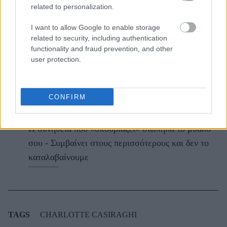
related to personalization.
I want to allow Google to enable storage
Kαθαρίζεις τα παπούτσια σου με υγρά
related to security, including authentication
μαντηλάκια; Οι λόγοι που πρέπει να σταματήσεις
functionality and fraud prevention, and other
user protection.
asap
Ζώδια σήμερα (9/8): Ανοίγουν δρόμοι για το
CONFIRM
μέλλον - Τι προβλέπεται για κάθε ζώδιο
Η συνήθεια που «σκουριάζει» σιωπηλά το μυαλό
σου - Συμβαίνει στους περισσότερους και δεν το
καταλαβαίνουμε
TAGS
CHARLOTTE CASIRAGHI