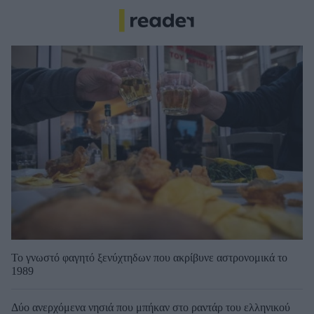
Το γνωστό φαγητό ξενύχτηδων που ακρίβυνε αστρονομικά το
1989
Δύο ανερχόμενα νησιά που μπήκαν στο ραντάρ του ελληνικού