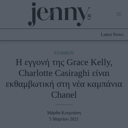
Life Now
What's New
Travel
Latest News
Culture
City Blogging
ABOUT US
ΔΙΑΦΗΜΙΣΤΕΙΤΕ
ΕΠΙΚΟΙΝΩΝΙΑ
FASHION
Η εγγονή της Grace Kelly,
Fashion
Charlotte Casiraghi είναι
Shopping
εκθαμβωτική στη νέα καμπάνια
Styling Tips
Fashion News
Chanel
Beauty - Ομορφιά
Μάρθα Κουμπάνη
Skincare
5 Μαρτίου 2021
Μαλλιά - Νύχια