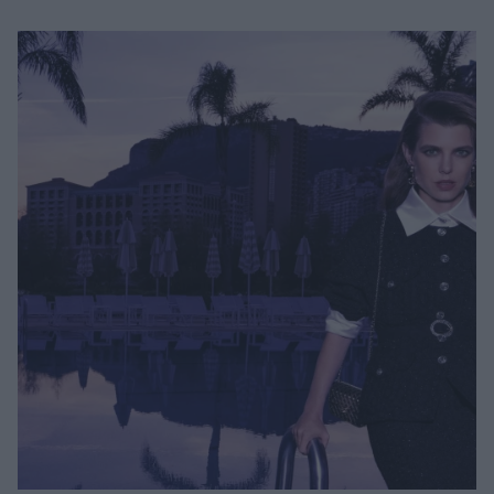
Μακιγιάζ
Beauty News
Well being
Ψυχολογία
Υγεία + Διατροφή
Σχέσεις & Σεξ
Fitness
Woman Power
Parenting
Working Girl
Real Women
Πρόσωπα