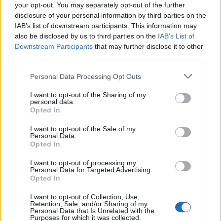
your opt-out. You may separately opt-out of the further
disclosure of your personal information by third parties on the
IAB’s list of downstream participants. This information may
also be disclosed by us to third parties on the
IAB’s List of
«Oι παρόμοιες τοποθεσίες τόσο τη νύχτα όσο και
Downstream Participants
that may further disclose it to other
κατά τη διάρκεια της ημέρας ήταν το σημείο
third parties.
εκκίνησης αυτής της σειράς, στην οποία η
Please note that this website/app uses one or more Google
Personal Data Processing Opt Outs
Charlotte κυμαίνεται μεταξύ ονείρου και
services and may gather and store information including but
not limited to your visit or usage behaviour. You may click to
I want to opt-out of the Sharing of my
πραγματικότητας», ανέφερε το φωτογραφικό
personal data.
grant or deny consent to Google and its third-party tags to
Opted In
δίδυμο, καταλήγοντας: «Η Charlotte έχει μια
use your data for below specified purposes in below Google
μυστηριώδη ποιότητα, μια δυαδικότητα που δίνει
consent section.
I want to opt-out of the Sale of my
Personal Data.
έμφαση στο παιχνίδι μας για τη συγχώνευση της
Opted In
πραγματικότητας και των ονείρων».
I want to opt-out of processing my
Personal Data for Targeted Advertising.
Opted In
I want to opt-out of Collection, Use,
Retention, Sale, and/or Sharing of my
Personal Data that Is Unrelated with the
Purposes for which it was collected.