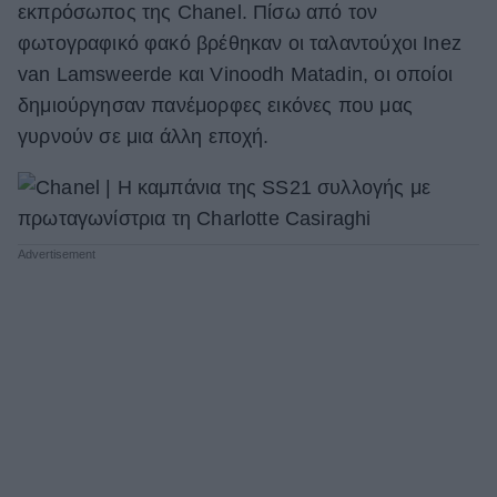
εκπρόσωπος της Chanel. Πίσω από τον
ΒΟΞ
φωτογραφικό φακό βρέθηκαν οι ταλαντούχοι Inez
van Lamsweerde και Vinoodh Matadin, οι οποίοι
δημιούργησαν πανέμορφες εικόνες που μας
Χωρίς Ταμπέλες
γυρνούν σε μια άλλη εποχή.
Women's Forum
Hautes Grecians
Γάμος
Market News