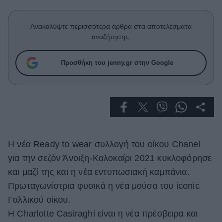
Celebrities
Συνεντεύξεις
Ανακαλύψτε περισσότερα άρθρα στα αποτελέσματα
Who
αναζήτησης.
True Stories
Ask the Guru
Προσθήκη του jenny.gr στην Google
Success Stories
Ζώδια
Living
H νέα Ready to wear συλλογή του οίκου Chanel
Deco
για την σεζόν Άνοιξη-Καλοκαίρι 2021 κυκλοφόρησε
Cooking
και μαζί της και η νέα εντυπωσιακή καμπάνια.
Green
Πρωταγωνίστρια φυσικά η νέα μούσα του iconic
Αφιερώματα
Γαλλικού οίκου.
Η Charlotte Casiraghi είναι η νέα πρέσβειρα και