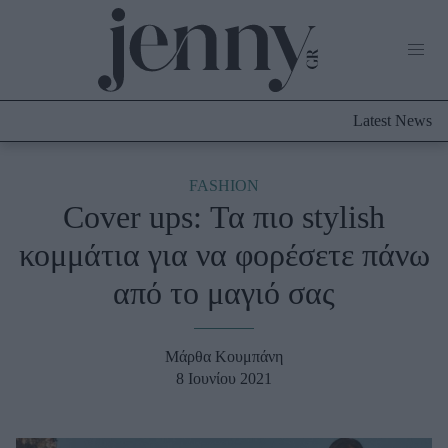
Life Now
What's New
Travel
Latest News
Culture
City Blogging
ABOUT US
ΔΙΑΦΗΜΙΣΤΕΙΤΕ
ΕΠΙΚΟΙΝΩΝΙΑ
FASHION
Cover ups: Τα πιο stylish
Fashion
κομμάτια για να φορέσετε πάνω
Shopping
από το μαγιό σας
Styling Tips
Fashion News
Μάρθα Κουμπάνη
Beauty - Ομορφιά
8 Ιουνίου 2021
Skincare
Μαλλιά - Νύχια