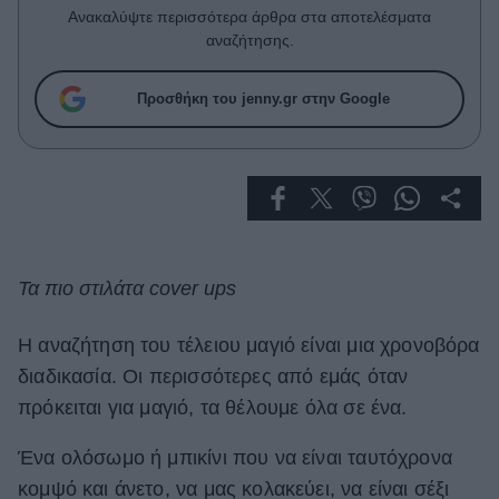
Celebrities
Ανακαλύψτε περισσότερα άρθρα στα αποτελέσματα
Συνεντεύξεις
αναζήτησης.
Who
True Stories
Προσθήκη του jenny.gr στην Google
Ask the Guru
Success Stories
Ζώδια
Living
Τα πιο στιλάτα cover ups
Deco
H αναζήτηση του τέλειου μαγιό είναι μια χρονοβόρα
Cooking
διαδικασία. Οι περισσότερες από εμάς όταν
Green
πρόκειται για μαγιό, τα θέλουμε όλα σε ένα.
Αφιερώματα
Ένα ολόσωμο ή μπικίνι που να είναι ταυτόχρονα
κομψό και άνετο, να μας κολακεύει, να είναι σέξι