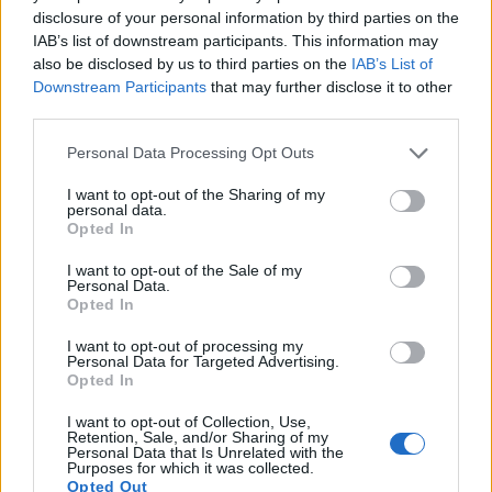
disclosure of your personal information by third parties on the
IAB’s list of downstream participants. This information may
also be disclosed by us to third parties on the
IAB’s List of
Downstream Participants
that may further disclose it to other
third parties.
Please note that this website/app uses one or more Google
Personal Data Processing Opt Outs
services and may gather and store information including but
not limited to your visit or usage behaviour. You may click to
I want to opt-out of the Sharing of my
personal data.
grant or deny consent to Google and its third-party tags to
Opted In
use your data for below specified purposes in below Google
consent section.
I want to opt-out of the Sale of my
Personal Data.
Opted In
I want to opt-out of processing my
Personal Data for Targeted Advertising.
Opted In
I want to opt-out of Collection, Use,
Retention, Sale, and/or Sharing of my
Personal Data that Is Unrelated with the
Purposes for which it was collected.
Opted Out