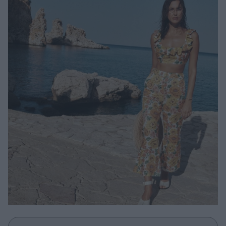
Μακιγιάζ
Beauty News
Well being
Ψυχολογία
Υγεία + Διατροφή
Σχέσεις & Σεξ
Fitness
Woman Power
Parenting
Working Girl
Real Women
Πρόσωπα