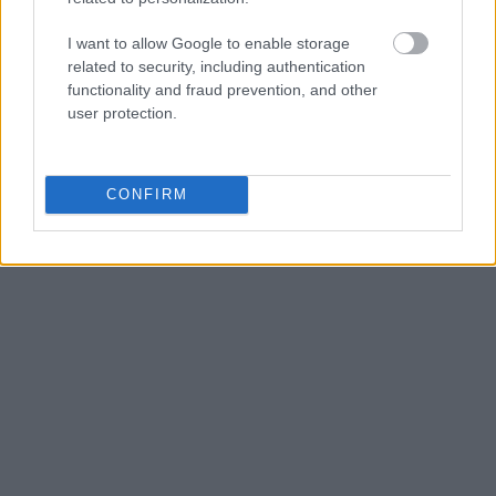
I want to allow Google to enable storage
related to security, including authentication
functionality and fraud prevention, and other
Τα αθλητικά ρούχα στην
user protection.
παραλία
CONFIRM