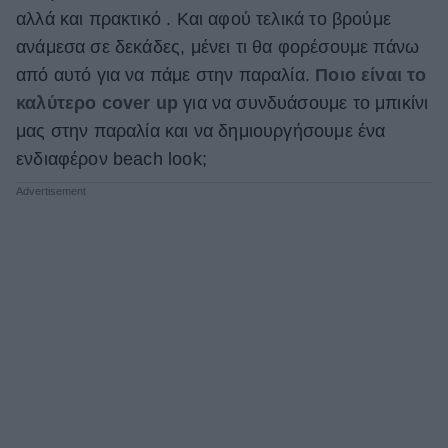
αλλά και πρακτικό . Και αφού τελικά το βρούμε
ΒΟΞ
ανάμεσα σε δεκάδες, μένει τι θα φορέσουμε πάνω
από αυτό για να πάμε στην παραλία.
Ποιο είναι το
καλύτερο cover up
για να συνδυάσoυμε το μπικίνι
Χωρίς Ταμπέλες
μας στην παραλία και να δημιουργήσουμε ένα
ενδιαφέρον beach look;
Women's Forum
Hautes Grecians
Γάμος
Market News