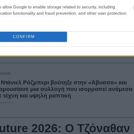
o allow Google to enable storage related to security, including
cation functionality and fraud prevention, and other user protection.
CONFIRM
SHION
 Ντάνιελ Ρόζμπερι βούτηξε στην «Άβυσσο» και
αρουσίασε μια συλλογή που ισορροπεί ανάμεσα
ε τέχνη και υψηλή ραπτική
uture 2026: Ο Τζόναθαν