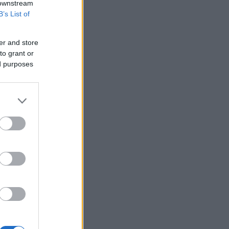
 downstream
B’s List of
er and store
to grant or
ed purposes