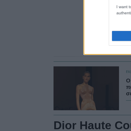
I want t
authenti
FA
Ο
π
σ
Dior Haute Co