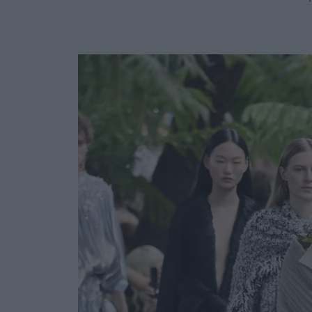
Ask the Gur
Success Stor
Αφιερώματα
ΒΟΞ
Hautes Grecians
Γάμος