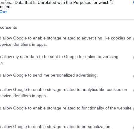
ersonal Data that Is Unrelated with the Purposes for which it
lected.
Out
consents
o allow Google to enable storage related to advertising like cookies on
evice identifiers in apps.
o allow my user data to be sent to Google for online advertising
ost shared by Dior Official (@dior)
s.
to allow Google to send me personalized advertising.
ηκε σε ένα σκηνικό που θύμιζε κήπο, με πλούσια
θρέφτες να δημιουργούν μια ατμόσφαιρα όπου η φύση
o allow Google to enable storage related to analytics like cookies on
σκηνικό λειτούργησε ως φυσική προέκταση της
evice identifiers in apps.
ου κάθε δημιουργία αντιμετωπιζόταν σαν ένα έργο τέχνη
o allow Google to enable storage related to functionality of the website
o allow Google to enable storage related to personalization.