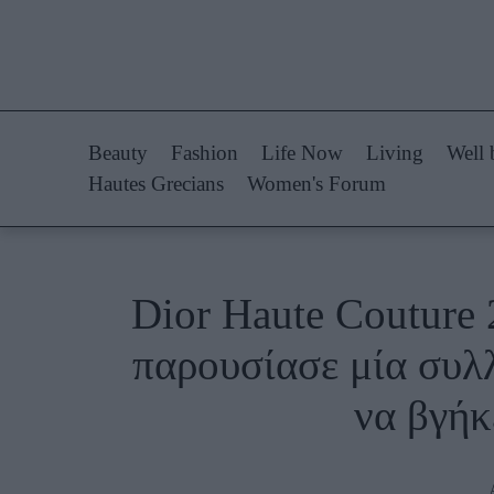
Life Now
Fashion
What's New
Shopping
Beauty
Fashion
Life Now
Living
Well 
Travel
Styling Tips
Hautes Grecians
Women's Forum
Culture
Fashion Ne
City Blogging
Dior Haute Couture
Woman Power
Πρόσω
παρουσίασε μία συλλ
Parenting
Celebrities
να βγήκ
Working Girl
Συνεντεύξεις
Real Women
Who
True Stories