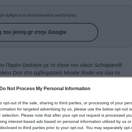
ρα άρθρα στα αποτελέσματα αναζήτησης.
του jenny.gr στην Google
Παρίσι ξεκίνησε με το show του οίκου Schiaparelli,
οίκου Dior στο εμβληματικό Musée Rodin και όλα τα
ργίες του Τζόναθαν Άντερσον.
Do Not Process My Personal Information
σον
, παρουσίασε για δεύτερη φορά την couture συλλογ
to opt-out of the sale, sharing to third parties, or processing of your per
του ιστορικού γαλλικού οίκου, επιβεβαιώνοντας πως
formation for targeted advertising by us, please use the below opt-out s
κή του δημιουργική ταυτότητα, χωρίς όμως να ξεχν
r selection. Please note that after your opt-out request is processed y
νευση από το έργο της Αμερικανίδας γλύπτριας Lynda
eing interest-based ads based on personal information utilized by us or
disclosed to third parties prior to your opt-out. You may separately opt-
ε μια συλλογή που
διερευνά τη μεταμόρφωση, τη