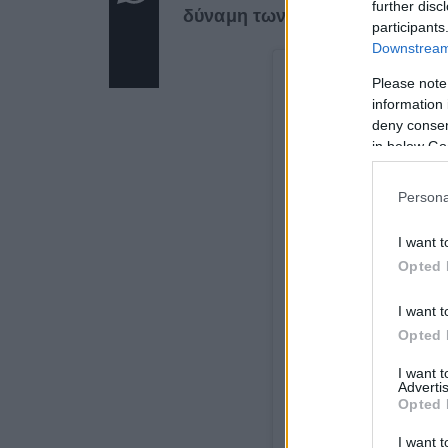
further disc
δύναμη των υλικών και τη διαρ
participants
Downstream 
Please note
information 
deny consent
in below Go
Persona
I want t
Opted 
I want t
Opted 
I want 
View this post on Inst
Advertis
Opted 
I want t