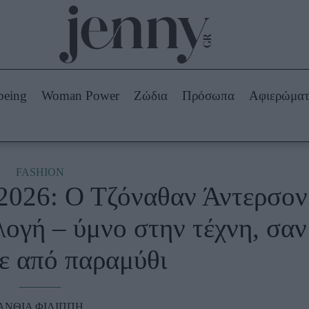
Beauty -
Ομορφιά
ABOUT US
ΔΙΑΦΗΜΙΣΤΕΙΤΕ
ΕΠΙΚΟΙΝΩΝΙΑ
being
Woman Power
Ζώδια
Πρόσωπα
Αφιερώμα
Skincare
ws
Μαλλιά - Νύχια
Μακιγιάζ
Beauty News
FASHION
 2026: Ο Τζόναθαν Άντερσον
πα
Ζώδια
ογή – ύμνο στην τέχνη, σαν
ε από παραμύθι
ΑΝΘΙΑ ΦΙΛΙΠΠΗ