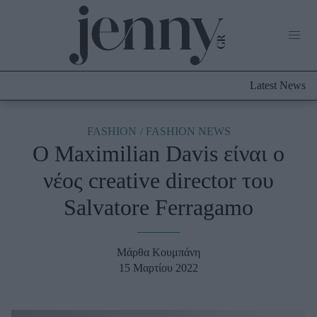
Life Now
What's New
Travel
Latest News
Culture
City Blogging
ABOUT US
ΔΙΑΦΗΜΙΣΤΕΙΤΕ
ΕΠΙΚΟΙΝΩΝΙΑ
FASHION
FASHION NEWS
O Maximilian Davis είναι ο
Fashion
νέος creative director του
Shopping
Salvatore Ferragamo
Styling Tips
Fashion News
Μάρθα Κουμπάνη
Beauty - Ομορφιά
15 Μαρτίου 2022
Skincare
Μαλλιά - Νύχια