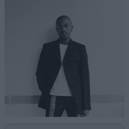
Μακιγιάζ
Beauty News
Well being
Ψυχολογία
Υγεία + Διατροφή
Σχέσεις & Σεξ
Fitness
Woman Power
Parenting
Working Girl
Real Women
Πρόσωπα