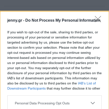
Aπό την πλευρά του, ο σχεδιαστής δηλώνει
jenny.gr -
Do Not Process My Personal Information
ενθουσιασμένος για τη νέα του θέση και έτοιμος να
αναλάβει τα καθήκοντά του από αυτήν την
If you wish to opt-out of the sale, sharing to third parties, or
εβδομάδα: "Είναι βαθύτατη η τιμή να μπω στην
processing of your personal or sensitive information for
ομάδα Ferragamo και είμαι ευγνώμων για την
targeted advertising by us, please use the below opt-out
section to confirm your selection. Please note that after your
ευκαιρία να χτίσω πάνω στην πλούσια και
opt-out request is processed you may continue seeing
σπουδαία κληρονομία του οίκου. Ο Ferragamo
interest-based ads based on personal information utilized by
εκπροσωπεί την αφοσίωση στη διαχρονική γοητεία
us or personal information disclosed to third parties prior to
your opt-out. You may separately opt-out of the further
και τη σοφιστικέ κομψότητα που βρίσκω εξαιρετικά
disclosure of your personal information by third parties on the
συναρπαστική. Ανυπομονώ να φέρω το όραμά
IAB’s list of downstream participants. This information may
μου".
also be disclosed by us to third parties on the
IAB’s List of
Downstream Participants
that may further disclose it to other
third parties.
Please note that this website/app uses one or more Google
Personal Data Processing Opt Outs
services and may gather and store information including but