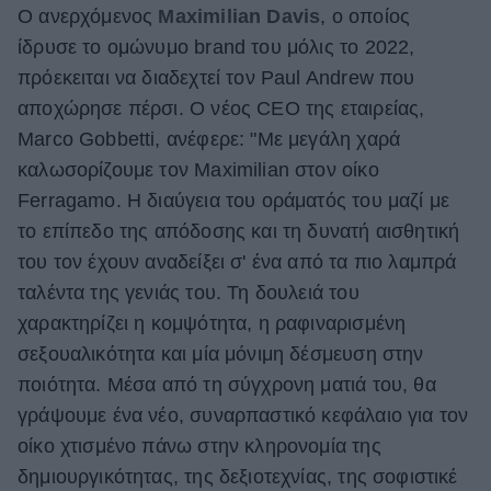
Ο ανερχόμενος
Maximilian Davis
, ο οποίος
ΒΟΞ
ίδρυσε το ομώνυμο brand του μόλις το 2022,
πρόεκειται να διαδεχτεί τον Paul Andrew που
αποχώρησε πέρσι. Ο νέος CEO της εταιρείας,
Χωρίς Ταμπέλες
Marco Gobbetti, ανέφερε: "Με μεγάλη χαρά
καλωσορίζουμε τον Maximilian στον οίκο
Women's Forum
Ferragamo. Η διαύγεια του οράματός του μαζί με
το επίπεδο της απόδοσης και τη δυνατή αισθητική
του τον έχουν αναδείξει σ' ένα από τα πιο λαμπρά
Hautes Grecians
ταλέντα της γενιάς του. Τη δουλειά του
χαρακτηρίζει η κομψότητα, η ραφιναρισμένη
σεξουαλικότητα και μία μόνιμη δέσμευση στην
Γάμος
ποιότητα. Μέσα από τη σύγχρονη ματιά του, θα
γράψουμε ένα νέο, συναρπαστικό κεφάλαιο για τον
οίκο χτισμένο πάνω στην κληρονομία της
Market News
δημιουργικότητας, της δεξιοτεχνίας, της σοφιστικέ