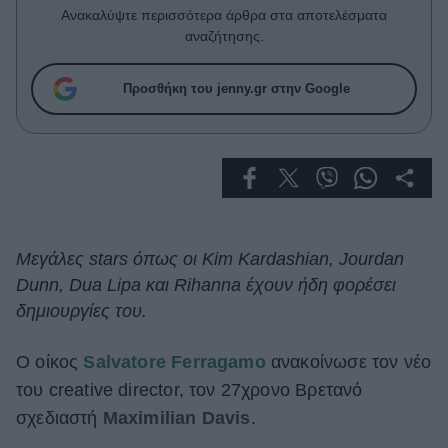
Celebrities
Ανακαλύψτε περισσότερα άρθρα στα αποτελέσματα
Συνεντεύξεις
αναζήτησης.
Who
True Stories
Προσθήκη του jenny.gr στην Google
Ask the Guru
Success Stories
Ζώδια
Living
Μεγάλες stars όπως οι Kim Kardashian, Jourdan
Dunn, Dua Lipa και Rihanna έχουν ήδη φορέσει
Deco
δημιουργίες του.
Cooking
Green
Ο οίκος
Salvatore Ferragamo
ανακοίνωσε τον νέο
του
creative director, τον 27χρονο Βρετανό
Αφιερώματα
σχεδιαστή
Maximilian Davis
.