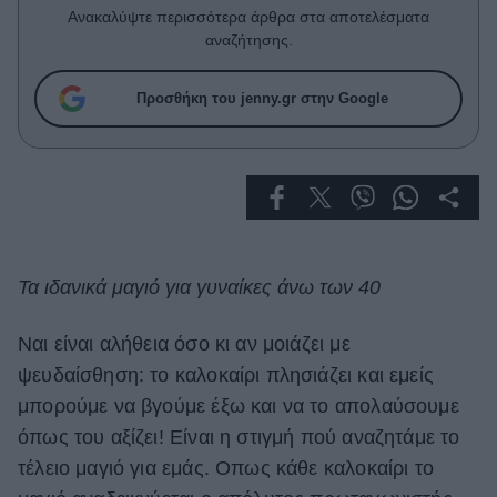
Celebrities
Ανακαλύψτε περισσότερα άρθρα στα αποτελέσματα
Συνεντεύξεις
αναζήτησης.
Who
True Stories
Προσθήκη του jenny.gr στην Google
Ask the Guru
Success Stories
Ζώδια
Living
Τα ιδανικά μαγιό για γυναίκες άνω των 40
Deco
Ναι είναι αλήθεια όσο κι αν μοιάζει με
Cooking
ψευδαίσθηση: το καλοκαίρι πλησιάζει και εμείς
Green
μπορούμε να βγούμε έξω και να το απολαύσουμε
όπως του αξίζει! Είναι η στιγμή πού αναζητάμε το
Αφιερώματα
τέλειο μαγιό για εμάς. Οπως κάθε καλοκαίρι το