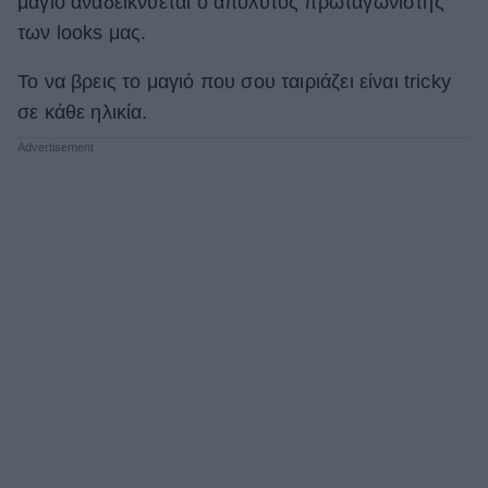
μαγιό αναδεικνύεται ο απόλυτος πρωταγωνιστής
των looks μας.
ΒΟΞ
Το να βρεις το μαγιό που σου ταιριάζει είναι tricky
σε κάθε ηλικία.
Χωρίς Ταμπέλες
Women's Forum
Hautes Grecians
Γάμος
Market News