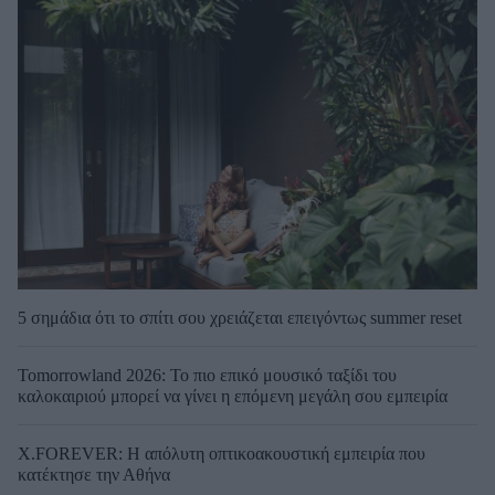
5 σημάδια ότι το σπίτι σου χρειάζεται επειγόντως summer reset
Tomorrowland 2026: Το πιο επικό μουσικό ταξίδι του
καλοκαιριού μπορεί να γίνει η επόμενη μεγάλη σου εμπειρία
X.FOREVER: Η απόλυτη οπτικοακουστική εμπειρία που
κατέκτησε την Αθήνα