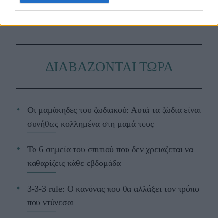
και τα πιο hot fashion news.
ΔΙΑΒΑΖΟΝΤΑΙ ΤΩΡΑ
Οι μαμάκηδες του ζωδιακού: Αυτά τα ζώδια είναι
συνήθως κολλημένα στη μαμά τους
Τα 6 σημεία του σπιτιού που δεν χρειάζεται να
καθαρίζεις κάθε εβδομάδα
3-3-3 rule: Ο κανόνας που θα αλλάξει τον τρόπο
που ντύνεσαι