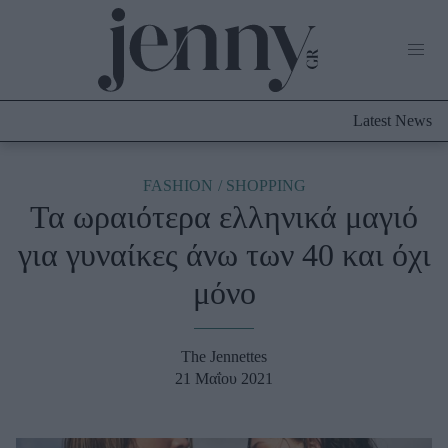
Life Now
What's New
Travel
Latest News
Culture
City Blogging
ABOUT US
ΔΙΑΦΗΜΙΣΤΕΙΤΕ
ΕΠΙΚΟΙΝΩΝΙΑ
FASHION
SHOPPING
Τα ωραιότερα ελληνικά μαγιό
Fashion
για γυναίκες άνω των 40 και όχι
Shopping
μόνο
Styling Tips
Fashion News
The Jennettes
Beauty - Ομορφιά
21 Μαΐου 2021
Skincare
Μαλλιά - Νύχια