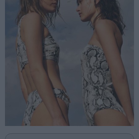
Μακιγιάζ
Beauty News
Well being
Ψυχολογία
Υγεία + Διατροφή
Σχέσεις & Σεξ
Fitness
Woman Power
Parenting
Working Girl
Real Women
Πρόσωπα