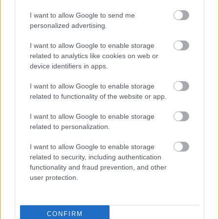
I want to allow Google to send me
personalized advertising.
I want to allow Google to enable storage
related to analytics like cookies on web or
device identifiers in apps.
I want to allow Google to enable storage
related to functionality of the website or app.
I want to allow Google to enable storage
Stefania Frangista
related to personalization.
I want to allow Google to enable storage
related to security, including authentication
functionality and fraud prevention, and other
Ακολουθήστε το
jenny.gr
στο
google
user protection.
news
και μάθετε τα πάντα γύρω από
τις τάσεις της μόδας, τα τέλεια outfits
CONFIRM