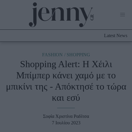
Life Now
What's New
Travel
Latest News
Culture
City Blogging
ABOUT US
ΔΙΑΦΗΜΙΣΤΕΙΤΕ
ΕΠΙΚΟΙΝΩΝΙΑ
FASHION
SHOPPING
Shopping Alert: Η Χέιλι
Fashion
Μπίμπερ κάνει χαμό με το
Shopping
μπικίνι της - Απόκτησέ το τώρα
Styling Tips
Fashion News
και εσύ
Beauty - Ομορφιά
Σοφία Χριστίνα Ραδίτσα
Skincare
7 Ιουλίου 2023
Μαλλιά - Νύχια