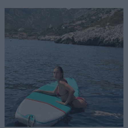
Μακιγιάζ
Beauty News
Well being
Ψυχολογία
Υγεία + Διατροφή
Σχέσεις & Σεξ
Fitness
Woman Power
Parenting
Working Girl
Real Women
Πρόσωπα