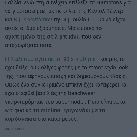
Γαλλία, ενώ στη συνέχεια επέλεξε τα Hamptons για
ΒΟΞ
να γιορτάσει μαζί με τις φίλες της Κένταλ Τζένερ
και
Κιμ Καρντάσιαν
την 4η Ιουλίου. Τι κοινό είχαν
αυτές οι δύο εξορμήσεις; Μα φυσικά
το
Χωρίς Ταμπέλες
αγαπημένο της στιλ μπικίνι
, που δεν
αποχωρίζεται ποτέ.
Women's Forum
Η
Χέιλι που αγαπάει τη 90’s αισθητική
και μας το
έχει δείξει ουκ ολίγες φορές με τα street style look
της, που αφήνουν εποχή και δημιουργούν τάσεις.
Hautes Grecians
Όμως ένα συγκεκριμένο μπικίνι έχει καταφέρει και
έχει στεφθεί βασιλιάς της beachwear
γκαρνταρόμπας του supermodel. Ποιο είναι αυτό;
Γάμος
Μα φυσικά
το minimal τριγωνάκι με τα
κορδονάκια
στο κάτω μέρος.
Market News