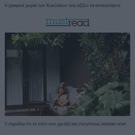
6 γραφικά χωριά των Κυκλάδων που αξίζει να ανακαλύψετε
5 σημάδια ότι το σπίτι σου χρειάζεται επειγόντως summer reset