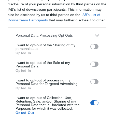
disclosure of your personal information by third parties on the
IAB’s list of downstream participants. This information may
also be disclosed by us to third parties on the
IAB’s List of
Downstream Participants
that may further disclose it to other
third parties.
Please note that this website/app uses one or more Google
Personal Data Processing Opt Outs
services and may gather and store information including but
not limited to your visit or usage behaviour. You may click to
I want to opt-out of the Sharing of my
personal data.
grant or deny consent to Google and its third-party tags to
Opted In
use your data for below specified purposes in below Google
consent section.
I want to opt-out of the Sale of my
Personal Data.
Opted In
I want to opt-out of processing my
Personal Data for Targeted Advertising.
Opted In
I want to opt-out of Collection, Use,
Retention, Sale, and/or Sharing of my
Personal Data that Is Unrelated with the
Purposes for which it was collected.
Opted Out