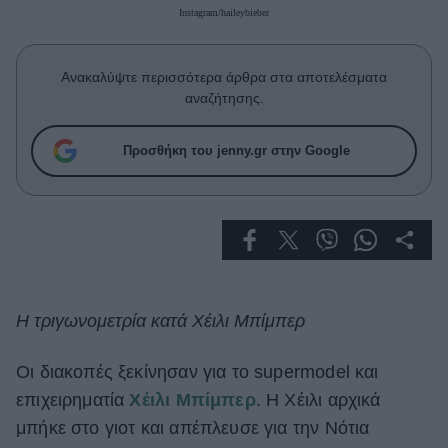
Celebrities
Instagram/haileybieber
Συνεντεύξεις
Who
Ανακαλύψτε περισσότερα άρθρα στα αποτελέσματα
True Stories
αναζήτησης.
Ask the Guru
Success Stories
Προσθήκη του jenny.gr στην Google
Ζώδια
Living
Deco
Η τριγωνομετρία κατά Χέιλι Μπίμπερ
Cooking
Green
Οι διακοπές ξεκίνησαν για το supermodel και
επιχειρηματία
Χέιλι Μπίμπερ
. Η Χέιλι αρχικά
Αφιερώματα
μπήκε στο γιοτ και απέπλευσε για την Νότια