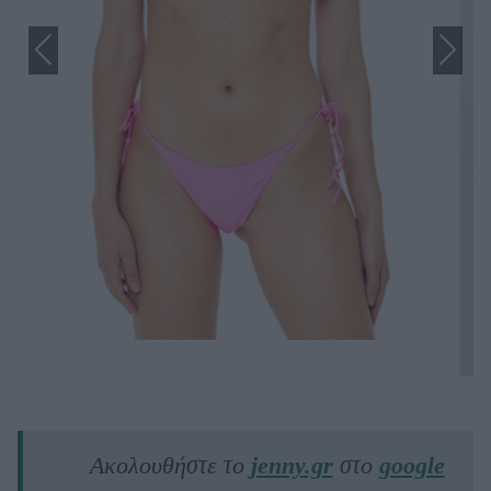
Ακολουθήστε το
jenny.gr
στο
google