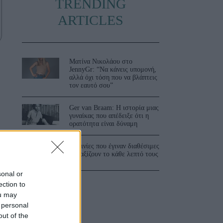
TRENDING
ARTICLES
Ματίνα Νικολάου στο
JennyGr: “Να κάνεις υπομονή,
αλλά όχι τόση που να βλάπτεις
τον εαυτό σου”
Ger van Braam: Η ιστορία μιας
γυναίκας που απέδειξε ότι η
ορατότητα είναι δύναμη
,
3 ταινίες που έγιναν διαθέσιμες
και αξίζουν το κάθε λεπτό τους
sonal or
ection to
ou may
 personal
out of the