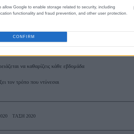
o allow Google to enable storage related to security, including
cation functionality and fraud prevention, and other user protection.
ΑΖΟΝΤΑΙ ΤΩΡΑ
CONFIRM
τα ζώδια είναι συνήθως κολλημένα στη μαμά τους
ρειάζεται να καθαρίζεις κάθε εβδομάδα
ξει τον τρόπο που ντύνεσαι
020
ΤΑΣΗ 2020