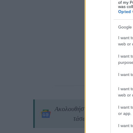
of my P
was col
Opted 
Google 
I want t
web or d
I want t
purpose
I want 
I want t
web or d
I want t
Ακολουθήστε το
jenny.gr
στο
or app.
τάσεις της μόδας, τα τέ
I want t