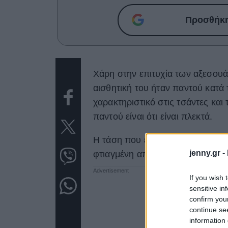
Προσθήκη 
Χάρη στην επιτυχία των αξεσουάρ
αισθητική του ήταν παντού κατά 
χαρακτηριστικό στις τσάντες και
παντού είναι ότι είναι πλεκτά.
Η τάση που έχουμε συνηθίσει σε
jenny.gr -
φτιαγμένη από πολυτελές δέρμα 
If you wish 
sensitive in
confirm you
continue se
information 