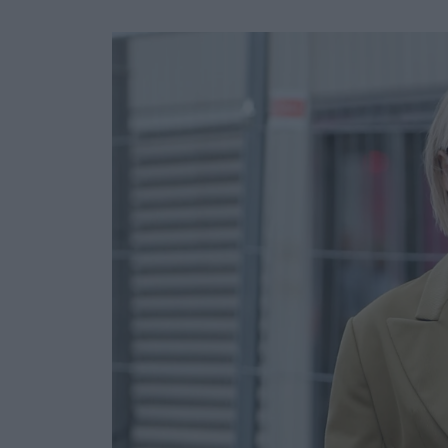
Ask the Gur
Success Stor
Αφιερώματα
ΒΟΞ
Hautes Grecians
Γάμος