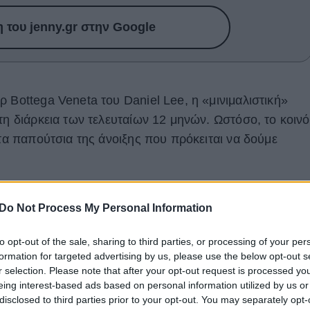
του jenny.gr στην Google
 Bottega Veneta του Daniel Lee, η «μινιμαλιστική»
τη διάρκεια των τελευταίων 12 μηνών. Ωστόσο, το κοινό
 τα παπούτσια της άνοιξης που πρόκειται να δούμε
 καλοκαιρινά -συνήθως ψάθινα- κομμάτια πλέον έρχεται
Do Not Process My Personal Information
σε αποχρώσεις μιας αβίαστα chic παλέτας.
to opt-out of the sale, sharing to third parties, or processing of your per
formation for targeted advertising by us, please use the below opt-out s
r selection. Please note that after your opt-out request is processed y
eing interest-based ads based on personal information utilized by us or
disclosed to third parties prior to your opt-out. You may separately opt-