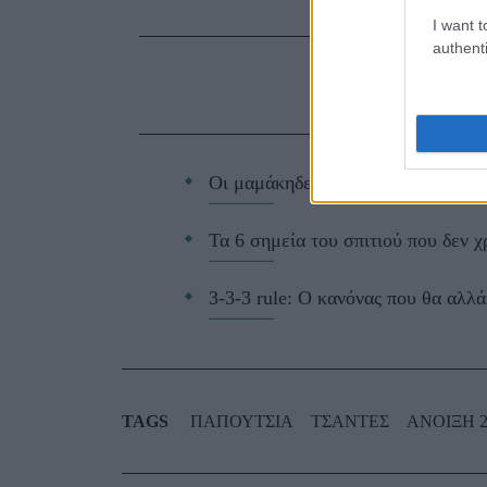
I want t
authenti
ΔΙΑΒ
Οι μαμάκηδες του ζωδιακού: Αυτά 
Τα 6 σημεία του σπιτιού που δεν χ
3-3-3 rule: Ο κανόνας που θα αλλά
TAGS
ΠΑΠΟΥΤΣΙΑ
ΤΣΑΝΤΕΣ
ΑΝΟΙΞΗ 2