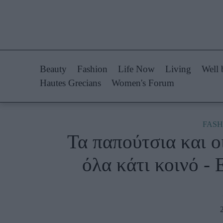
Life Now
Fashion
What's New
Shopping
Beauty
Fashion
Life Now
Living
Well 
Travel
Styling Tips
Hautes Grecians
Women's Forum
Culture
Fashion Ne
City Blogging
FASH
Τα παπούτσια και ο
Woman Power
Πρόσω
όλα κάτι κοινό -
Parenting
Celebrities
Working Girl
Συνεντεύξεις
Real Women
Who
True Stories