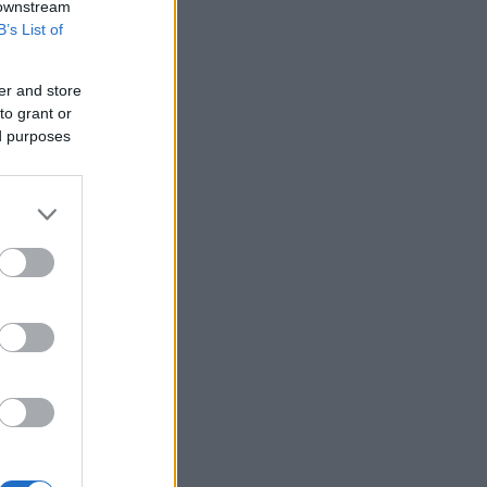
 downstream
B’s List of
er and store
to grant or
ed purposes