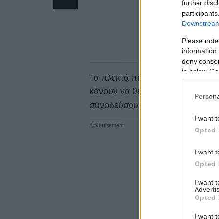
further disc
participants
Downstream 
Please note
information 
deny consent
in below Go
Τα πλεκτά παπούτσια και τσάντε
κάνουν να θέλουμε να φορέσουμε 
Persona
συνοδεύσουμε.
I want t
Opted 
I want t
Opted 
I want 
Advertis
Opted 
I want t