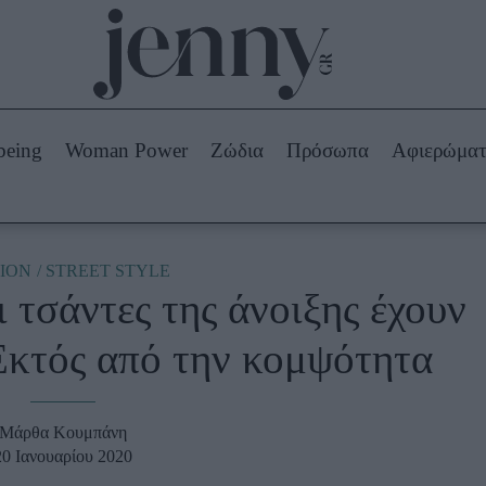
Beauty -
Ομορφιά
ABOUT US
ΔΙΑΦΗΜΙΣΤΕΙΤΕ
ΕΠΙΚΟΙΝΩΝΙΑ
being
Woman Power
Ζώδια
Πρόσωπα
Αφιερώμα
Skincare
ws
Μαλλιά - Νύχια
Μακιγιάζ
Beauty News
ION
STREET STYLE
ι τσάντες της άνοιξης έχουν
πα
Ζώδια
 Εκτός από την κομψότητα
Μάρθα Κουμπάνη
20 Ιανουαρίου 2020