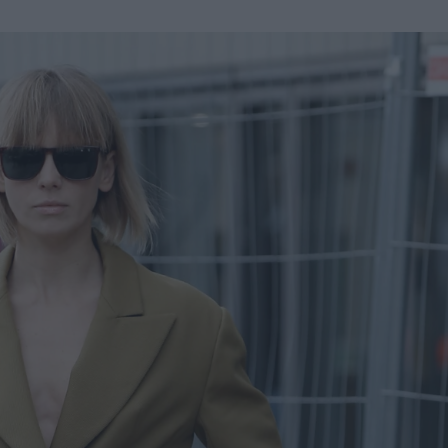
u
ies
Χωρίς Ταμπέλες
Market News