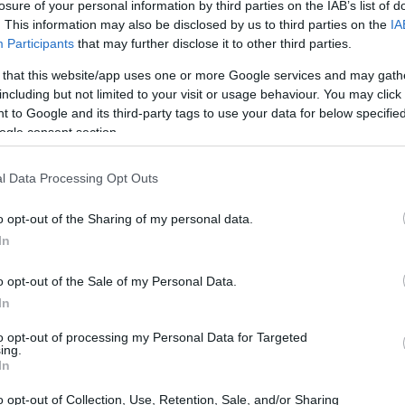
losure of your personal information by third parties on the IAB’s list of
. This information may also be disclosed by us to third parties on the
IA
Participants
that may further disclose it to other third parties.
 that this website/app uses one or more Google services and may gath
including but not limited to your visit or usage behaviour. You may click 
 to Google and its third-party tags to use your data for below specifi
ogle consent section.
ς έχουν ρετρό αισθητική - τόσο νοσταλγική που μας
μακριά γάντια και cat eye γυαλιά για να τα
l Data Processing Opt Outs
o opt-out of the Sharing of my personal data.
In
o opt-out of the Sale of my Personal Data.
In
to opt-out of processing my Personal Data for Targeted
ing.
In
o opt-out of Collection, Use, Retention, Sale, and/or Sharing