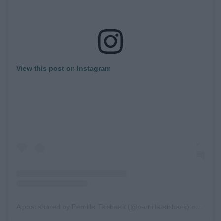
View this post on Instagram
A post shared by Pernille Teisbaek (@pernilleteisbaek)
on
Feb 7