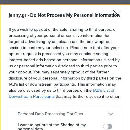
A post shared by Vogue Paris (@vogueparis)
on
Feb 14, 2019 at 8:13am PST
jenny.gr -
Do Not Process My Personal Information
If you wish to opt-out of the sale, sharing to third parties, or
processing of your personal or sensitive information for
targeted advertising by us, please use the below opt-out
section to confirm your selection. Please note that after your
opt-out request is processed you may continue seeing
interest-based ads based on personal information utilized by
us or personal information disclosed to third parties prior to
your opt-out. You may separately opt-out of the further
disclosure of your personal information by third parties on the
IAB’s list of downstream participants. This information may
also be disclosed by us to third parties on the
IAB’s List of
Downstream Participants
that may further disclose it to other
third parties.
Please note that this website/app uses one or more Google
Personal Data Processing Opt Outs
services and may gather and store information including but
View this post on Instagram
not limited to your visit or usage behaviour. You may click to
I want to opt-out of the Sharing of my
personal data.