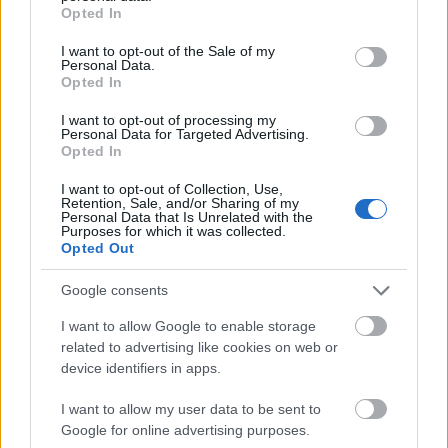
grant or deny consent to Google and its third-party tags to
Opted In
use your data for below specified purposes in below Google
consent section.
I want to opt-out of the Sale of my
Personal Data.
Opted In
I want to opt-out of processing my
Personal Data for Targeted Advertising.
Opted In
I want to opt-out of Collection, Use,
Retention, Sale, and/or Sharing of my
Personal Data that Is Unrelated with the
Purposes for which it was collected.
A post shared by Roberto ? (@roby.photography)
on
Jan 29, 2019 at 12:36pm PST
Opted Out
Google consents
I want to allow Google to enable storage
related to advertising like cookies on web or
device identifiers in apps.
I want to allow my user data to be sent to
Google for online advertising purposes.