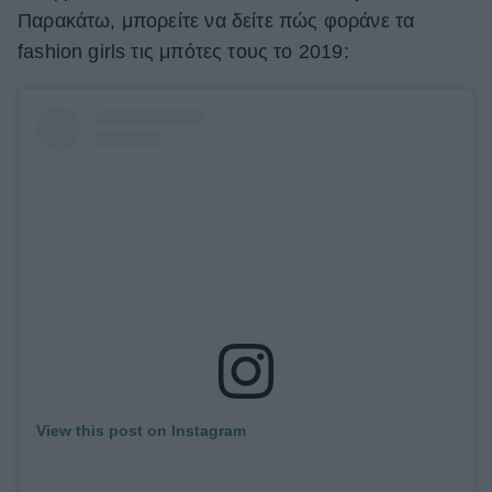
Παρακάτω, μπορείτε να δείτε πώς φοράνε τα
ΒΟΞ
fashion girls τις μπότες τους το 2019:
Χωρίς Ταμπέλες
Women's Forum
Hautes Grecians
Γάμος
View this post on Instagram
Market News