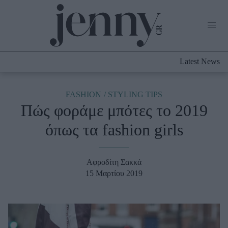
Life Now
What's New
Travel
Latest News
Culture
City Blogging
ABOUT US
ΔΙΑΦΗΜΙΣΤΕΙΤΕ
ΕΠΙΚΟΙΝΩΝΙΑ
FASHION
STYLING TIPS
Πώς φοράμε μπότες το 2019
Fashion
όπως τα fashion girls
Shopping
Styling Tips
Fashion News
Αφροδίτη Σακκά
15 Μαρτίου 2019
Beauty - Ομορφιά
Skincare
Μαλλιά - Νύχια