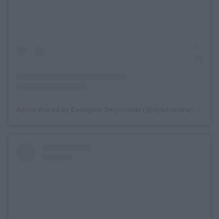
A post shared by Evangelie Smyrniotaki (@styleheroine)
on
Jan