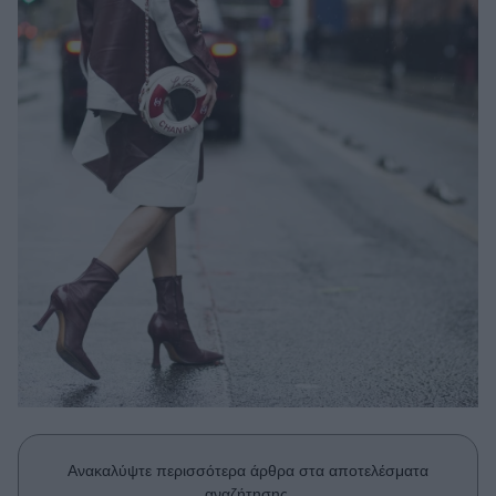
Μακιγιάζ
Beauty News
Well being
Ψυχολογία
Υγεία + Διατροφή
Σχέσεις & Σεξ
Fitness
Woman Power
Parenting
Working Girl
Real Women
Πρόσωπα
Ανακαλύψτε περισσότερα άρθρα στα αποτελέσματα
αναζήτησης.