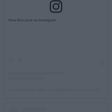
View this post on Instagram
A post shared by Tiffany Hsu (@handinfire)
on
Oct 14, 2018 at 10:46pm PDT