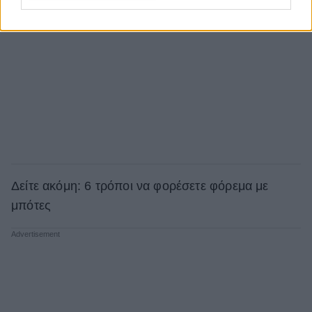
Δείτε ακόμη: 6 τρόποι να φορέσετε φόρεμα με
μπότες