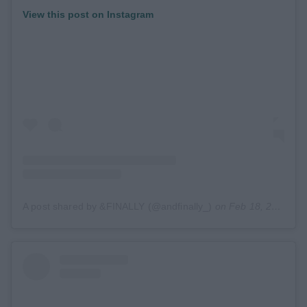
View this post on Instagram
A post shared by &FINALLY (@andfinally_)
on
Feb 18, 2019 at 3:38am PST