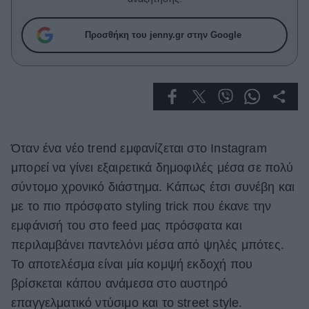
Celebrities
Συνεντεύξεις
Προσθήκη του jenny.gr στην Google
Who
True Stories
Ask the Guru
Success Stories
Ζώδια
Όταν ένα νέο trend εμφανίζεται στο Instagram
μπορεί να γίνει εξαιρετικά δημοφιλές μέσα σε πολύ
Living
σύντομο χρονικό διάστημα. Κάπως έτσι συνέβη και
με το πιο πρόσφατο styling trick που έκανε την
Deco
εμφάνισή του στο feed μας πρόσφατα και
Cooking
περιλαμβάνει παντελόνι μέσα από ψηλές μπότες.
Green
Το αποτελέσμα είναι μία κομψή εκδοχή που
Αφιερώματα
βρίσκεται κάπου ανάμεσα στο αυστηρό
επαγγελματικό ντύσιμο και το street style.