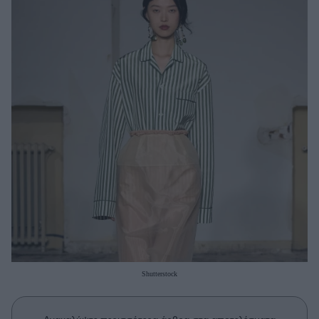
Μακιγιάζ
Beauty News
Well being
Ψυχολογία
Υγεία + Διατροφή
Σχέσεις & Σεξ
Fitness
Woman Power
Parenting
Working Girl
Real Women
Shutterstock
Πρόσωπα