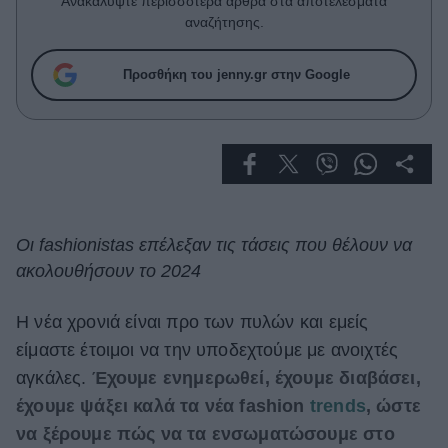
Ανακαλύψτε περισσότερα άρθρα στα αποτελέσματα
Celebrities
αναζήτησης.
Συνεντεύξεις
Who
Προσθήκη του jenny.gr στην Google
True Stories
Ask the Guru
Success Stories
Ζώδια
Οι fashionistas επέλεξαν τις τάσεις που θέλουν να
Living
ακολουθήσουν το 2024
Deco
Η νέα χρονιά είναι προ των πυλών και εμείς
Cooking
είμαστε έτοιμοι να την υποδεχτούμε με ανοιχτές
Green
αγκάλες.
Έχουμε ενημερωθεί, έχουμε διαβάσει,
Αφιερώματα
έχουμε ψάξει καλά τα νέα fashion
trends
, ώστε
να ξέρουμε πώς να τα ενσωματώσουμε στο