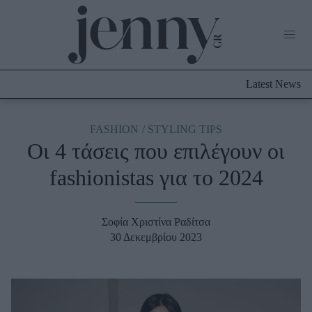
Life Now
What's New
Travel
Latest News
Culture
City Blogging
ABOUT US
ΔΙΑΦΗΜΙΣΤΕΙΤΕ
ΕΠΙΚΟΙΝΩΝΙΑ
FASHION
STYLING TIPS
Οι 4 τάσεις που επιλέγουν οι
Fashion
fashionistas για το 2024
Shopping
Styling Tips
Fashion News
Σοφία Χριστίνα Ραδίτσα
30 Δεκεμβρίου 2023
Beauty - Ομορφιά
Skincare
Μαλλιά - Νύχια