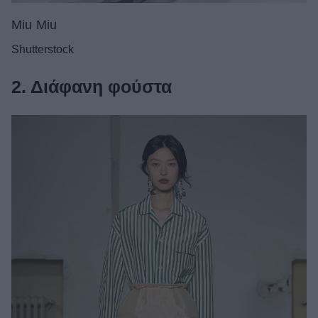
Miu Miu
Shutterstock
2. Διάφανη φούστα