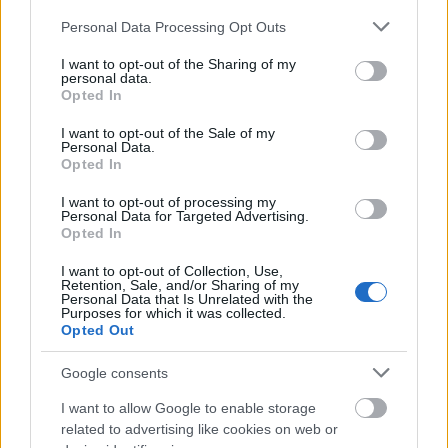
Shutterstock
Please note that this website/app uses one or more Google
Personal Data Processing Opt Outs
services and may gather and store information including but
4. Κρόσια παντού
not limited to your visit or usage behaviour. You may click to
I want to opt-out of the Sharing of my
personal data.
grant or deny consent to Google and its third-party tags to
Opted In
use your data for below specified purposes in below Google
consent section.
I want to opt-out of the Sale of my
Personal Data.
Opted In
I want to opt-out of processing my
Personal Data for Targeted Advertising.
Opted In
I want to opt-out of Collection, Use,
Retention, Sale, and/or Sharing of my
Personal Data that Is Unrelated with the
Purposes for which it was collected.
Opted Out
Google consents
I want to allow Google to enable storage
related to advertising like cookies on web or