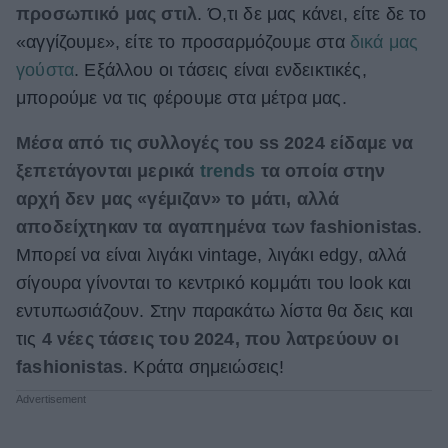
προσωπικό μας στιλ
. Ό,τι δε μας κάνει, είτε δε το
ΒΟΞ
«αγγίζουμε», είτε το προσαρμόζουμε στα
δικά μας
γούστα
. Εξάλλου οι τάσεις είναι ενδεικτικές,
μπορούμε να τις φέρουμε στα μέτρα μας.
Χωρίς Ταμπέλες
Μέσα από τις συλλογές του ss 2024 είδαμε να
ξεπετάγονται μερικά
trends
τα οποία στην
Women's Forum
αρχή δεν μας «γέμιζαν» το μάτι, αλλά
αποδείχτηκαν τα αγαπημένα των fashionistas
.
Μπορεί να είναι λιγάκι vintage, λιγάκι edgy, αλλά
Hautes Grecians
σίγουρα γίνονται το κεντρικό κομμάτι του look και
εντυπωσιάζουν. Στην παρακάτω λίστα θα δεις και
Γάμος
τις
4 νέες τάσεις του 2024, που λατρεύουν οι
fashionistas
. Κράτα σημειώσεις!
Market News