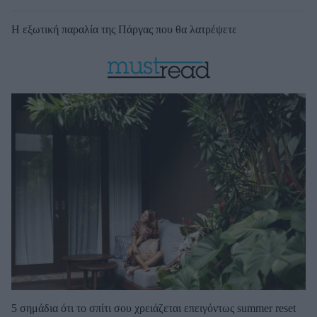
Η εξωτική παραλία της Πάργας που θα λατρέψετε
5 σημάδια ότι το σπίτι σου χρειάζεται επειγόντως summer reset