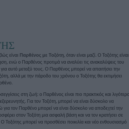
u
ies
Χωρίς Ταμπέλες
ΤΗΣ
Market News
ιβώς είναι
Παρθένος με Τοξότη
, όταν είναι μαζί. Ο Τοξότης είναι
ση, ενώ ο Παρθένος προτιμά να αναλύει τις ανακαλύψεις του
για αυτό μεταξύ τους. Ο Παρθένος μπορεί να απαιτήσει την
οξότη, αλλά με την πάροδο του χρόνου ο Τοξότης θα εκτιμήσει
ρθένο.
εγγίσεις στη ζωή: ο Παρθένος είναι πιο πρακτικός και λιγότερ
εξερευνητής. Για τον Τοξότη, μπορεί να είναι δύσκολο να
 για τον Παρθένο μπορεί να είναι δύσκολο να αποδεχτεί την
οσφέρει στον Τοξότη μια ασφαλή βάση και να τον κρατήσει σε
υ. Ο Τοξότης μπορεί να προσθέσει ποικιλία και νέο ενθουσιασμό