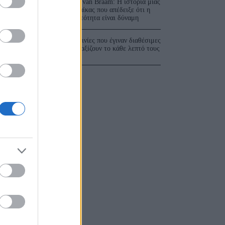
Ger van Braam: Η ιστορία μιας
γυναίκας που απέδειξε ότι η
ορατότητα είναι δύναμη
3 ταινίες που έγιναν διαθέσιμες
και αξίζουν το κάθε λεπτό τους