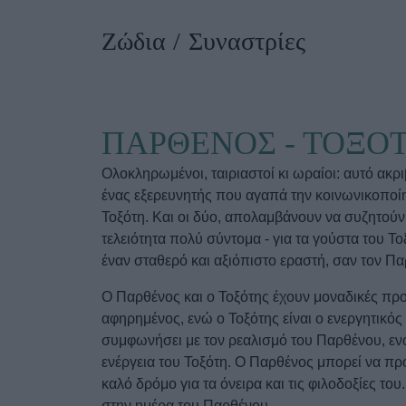
Ask the Gur
Ζώδια
Συναστρίες
Success Stor
Αφιερώματα
ΒΟΞ
ΠΑΡΘΕΝΟΣ - ΤΟΞΟ
Hautes Grecians
Γάμος
Ολοκληρωμένοι, ταιριαστοί κι ωραίοι: αυτό ακρ
ένας εξερευνητής που αγαπά την κοινωνικοποίη
Τοξότη. Και οι δύο, απολαμβάνουν να συζητούν 
τελειότητα πολύ σύντομα - για τα γούστα του Τ
έναν σταθερό και αξιόπιστο εραστή, σαν τον Πα
Ο Παρθένος και ο Τοξότης έχουν μοναδικές προσ
αφηρημένος, ενώ ο Τοξότης είναι ο ενεργητικός 
συμφωνήσει με τον ρεαλισμό του Παρθένου, ενώ
ενέργεια του Τοξότη. Ο Παρθένος μπορεί να πρ
καλό δρόμο για τα όνειρα και τις φιλοδοξίες το
στην ημέρα του Παρθένου.