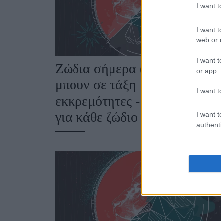
I want 
I want t
web or d
I want t
Ζώδια σήμερα (8/8): Ευκαιρί
or app.
μπουν σε τάξη μικρές
I want t
εκκρεμότητες - Τι προβλέπετ
για κάθε ζώδιο
I want t
authenti