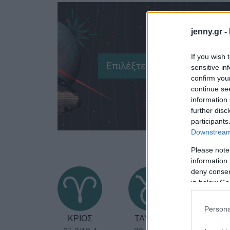
jenny.gr -
If you wish 
sensitive in
confirm you
continue se
information 
further disc
participants
Downstream 
Please note
information 
deny consent
in below Go
Persona
ΚΡΙΟΣ
ΤΑΥΡΟΣ
ΔΙΔΥΜ