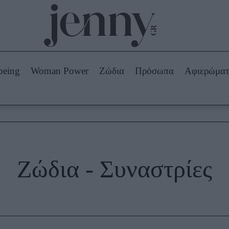
Beauty -
Ομορφιά
ABOUT US
ΔΙΑΦΗΜΙΣΤΕΙΤΕ
ΕΠΙΚΟΙΝΩΝΙΑ
being
Woman Power
Ζώδια
Πρόσωπα
Αφιερώμα
Skincare
ws
Μαλλιά - Νύχια
Μακιγιάζ
Beauty News
πα
Ζώδια
Ζώδια - Συναστρίες