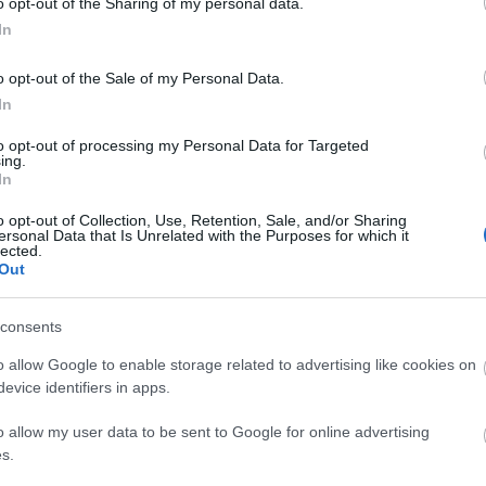
1.6
22.6/22.7
23.7/22.8
23.8/22.9
o opt-out of the Sharing of my personal data.
In
o opt-out of the Sale of my Personal Data.
In
to opt-out of processing my Personal Data for Targeted
ing.
ΤΗΣ
ΑΙΓΟΚΕΡΩΣ
ΥΔΡΟΧΟΟΣ
ΙΧΘΥΣ
In
1.12
22.12/19.1
20.1/18.2
19.2/20.3
o opt-out of Collection, Use, Retention, Sale, and/or Sharing
ersonal Data that Is Unrelated with the Purposes for which it
lected.
Out
δίων
consents
o allow Google to enable storage related to advertising like cookies on
evice identifiers in apps.
o allow my user data to be sent to Google for online advertising
s.