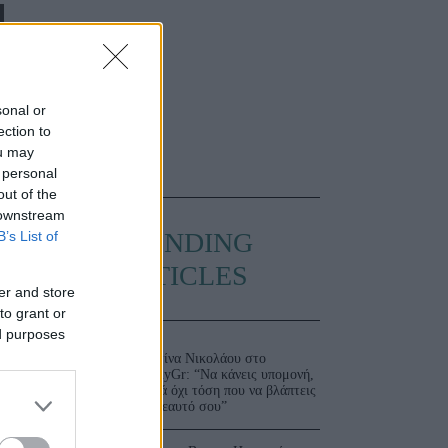
sonal or
ection to
ou may
 personal
out of the
 downstream
TRENDING
B’s List of
ARTICLES
er and store
to grant or
ed purposes
Ματίνα Νικολάου στο
JennyGr: “Να κάνεις υπομονή,
αλλά όχι τόση που να βλάπτεις
τον εαυτό σου”
Σ