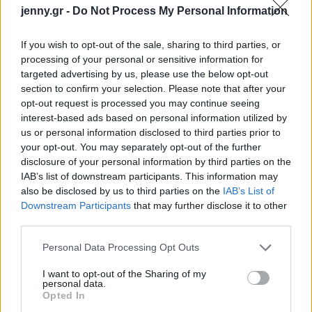
jenny.gr -
Do Not Process My Personal Information
Σκορπιός
If you wish to opt-out of the sale, sharing to third parties, or
Σκορπιός με Κριός
processing of your personal or sensitive information for
targeted advertising by us, please use the below opt-out
section to confirm your selection. Please note that after your
Σκορπιός με Ταύρος
opt-out request is processed you may continue seeing
interest-based ads based on personal information utilized by
Σκορπιός με Δίδυμοι
us or personal information disclosed to third parties prior to
your opt-out. You may separately opt-out of the further
Σκορπιός με Καρκίνος
disclosure of your personal information by third parties on the
IAB’s list of downstream participants. This information may
Σκορπιός με Λέων
also be disclosed by us to third parties on the
IAB’s List of
Downstream Participants
that may further disclose it to other
third parties.
Σκορπιός με Παρθένος
Please note that this website/app uses one or more Google
Personal Data Processing Opt Outs
Σκορπιός με Ζυγός
services and may gather and store information including but
not limited to your visit or usage behaviour. You may click to
I want to opt-out of the Sharing of my
personal data.
grant or deny consent to Google and its third-party tags to
Σκορπιός με Σκορπιός
Opted In
use your data for below specified purposes in below Google