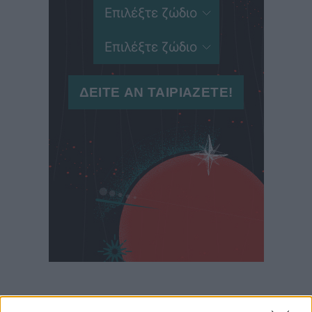
Δες με ποια ζώδια ταιριάζει ο