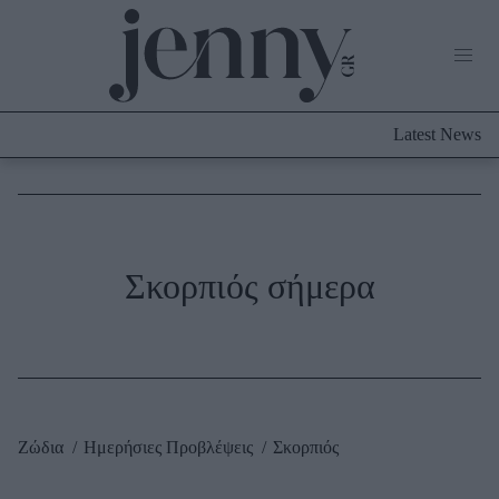
Life Now
What's New
Travel
Latest News
Culture
City Blogging
ABOUT US
ΔΙΑΦΗΜΙΣΤΕΙΤΕ
ΕΠΙΚΟΙΝΩΝΙΑ
Fashion
Σκορπιός σήμερα
Shopping
Styling Tips
Fashion News
Beauty - Ομορφιά
Ζώδια
Ημερήσιες Προβλέψεις
Σκορπιός
Skincare
Μαλλιά - Νύχια