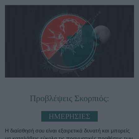
Μακιγιάζ
Beauty News
Well being
Ψυχολογία
Υγεία + Διατροφή
Σχέσεις & Σεξ
Fitness
Woman Power
Προβλέψεις Σκορπιός:
Parenting
Working Girl
Real Women
ΗΜΕΡΗΣΙΕΣ
Πρόσωπα
Η διαίσθησή σου είναι εξαιρετικά δυνατή και μπορείς
να καταλάβεις εύκολα τις πραγματικές προθέσεις των