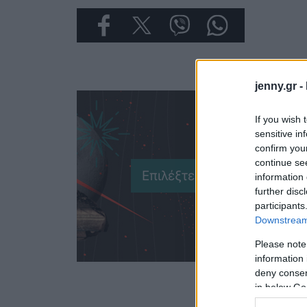
jenny.gr -
If you wish 
sensitive in
confirm you
continue se
information 
further disc
participants
Downstream 
Please note
information 
deny consent
in below Go