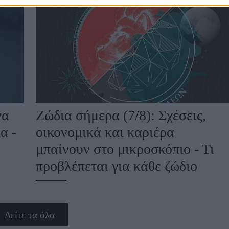
να
Ζώδια σήμερα (7/8): Σχέσεις,
α -
οικονομικά και καριέρα
μπαίνουν στο μικροσκόπιο - Τι
προβλέπεται για κάθε ζώδιο
Δείτε τα όλα