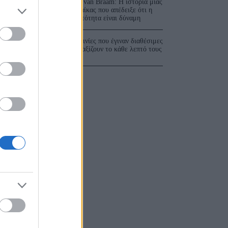
Ger van Braam: Η ιστορία μιας
γυναίκας που απέδειξε ότι η
ορατότητα είναι δύναμη
3 ταινίες που έγιναν διαθέσιμες
και αξίζουν το κάθε λεπτό τους
Σ