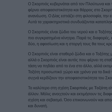
Ο Σκορπιός κυβερνάται από τον Πλούτωνα και τ
φέρνει αποφασιστικότητα και θάρρος στο Σκορ
ανανέωση. Ο Δίας εστιάζει στη φιλοσοφία, την εκ
Αυτά τα χαρακτηριστικά συνδυάζονται καταπληκ
Ο Σκορπιός είναι ζώδιο του νερού και ο Τοξότη
πιο συγκρατημένα κίνητρα. Παρά τις διαφορές, 
δύο, η αφοσίωση και η στοργή τους θα τους κ
Ο Σκορπιός είναι σταθερό ζώδιο και ο Τοξότης
αλλά ο Σκορπιός είναι αυτός που φέρνει τη στα
τάση να πηδάει από το ένα στο άλλο, αλλά εκτι
Τοξότη προσωπικό χώρο και χρόνο για τα δικά τ
συχνά κερδίζουν την αποφασιστικότητα του Σκ
Το καλύτερο στη σχέση
Σκορπιός με Τοξότη
εί
άλλον. Μόλις ανοιχτούν και εκτιμήσουν τις διαφ
σχέση και σεβασμό. Όσο επικοινωνούν και αποδ
και δυνατή.