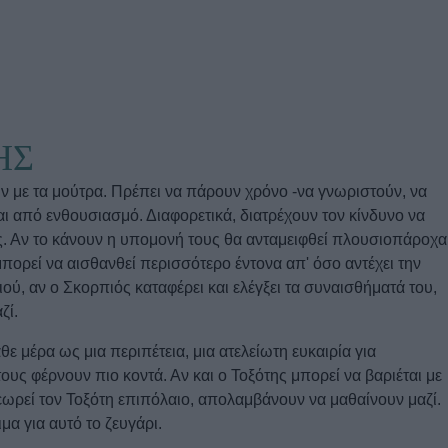
u
ies
Χωρίς Ταμπέλες
ΗΣ
Market News
 με τα μούτρα. Πρέπει να πάρουν χρόνο -να γνωριστούν, να
ι από ενθουσιασμό. Διαφορετικά, διατρέχουν τον κίνδυνο να
ς. Αν το κάνουν η υπομονή τους θα ανταμειφθεί πλουσιοπάροχα
πορεί να αισθανθεί περισσότερο έντονα απ' όσο αντέχει την
ύ, αν ο Σκορπιός καταφέρει και ελέγξει τα συναισθήματά του,
ζί.
ε μέρα ως μια περιπέτεια, μια ατελείωτη ευκαιρία για
ους φέρνουν πιο κοντά. Αν και ο Τοξότης μπορεί να βαριέται με
εωρεί τον Τοξότη επιπόλαιο, απολαμβάνουν να μαθαίνουν μαζί.
ιμα για αυτό το ζευγάρι.