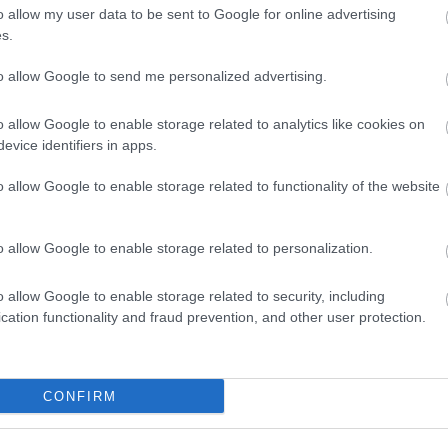
o allow my user data to be sent to Google for online advertising
s.
to allow Google to send me personalized advertising.
o allow Google to enable storage related to analytics like cookies on
evice identifiers in apps.
o allow Google to enable storage related to functionality of the website
o allow Google to enable storage related to personalization.
Ζώδια σήμερα (8/8): Ευκαιρία ν
ουν
μπουν σε τάξη μικρές
o allow Google to enable storage related to security, including
cation functionality and fraud prevention, and other user protection.
ό
εκκρεμότητες - Τι προβλέπεται
για κάθε ζώδιο
CONFIRM