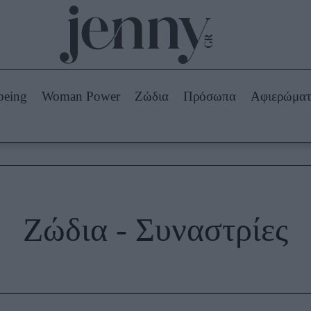
Beauty -
Ομορφιά
ABOUT US
ΔΙΑΦΗΜΙΣΤΕΙΤΕ
ΕΠΙΚΟΙΝΩΝΙΑ
being
Woman Power
Ζώδια
Πρόσωπα
Αφιερώμα
Skincare
ws
Μαλλιά - Νύχια
Μακιγιάζ
Beauty News
πα
Ζώδια
Ζώδια - Συναστρίες