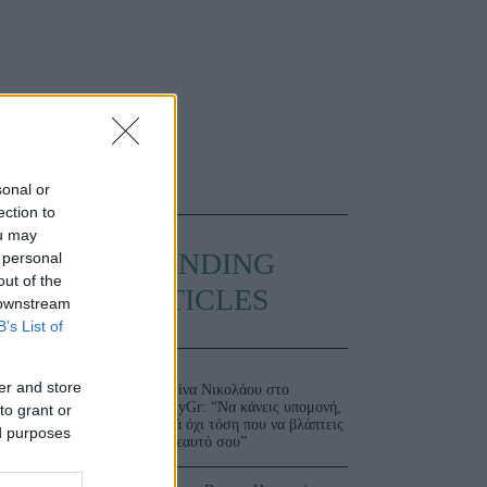
sonal or
ection to
ou may
TRENDING
 personal
out of the
ARTICLES
 downstream
B’s List of
er and store
Ματίνα Νικολάου στο
JennyGr: “Να κάνεις υπομονή,
to grant or
αλλά όχι τόση που να βλάπτεις
ed purposes
τον εαυτό σου”