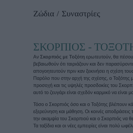
Ask the Gur
Ζώδια
Συναστρίες
Success Stor
Αφιερώματα
ΒΟΞ
ΣΚΟΡΠΙΟΣ - ΤΟΞΟΤ
Hautes Grecians
Γάμος
Αν
Σκορπιός με Τοξότη
ερωτευτούν, θα πέσουν
βεβαιωθούν ότι ταιριάζουν και δεν παρασύροντα
απογοητευτούν πριν καν ξεκινήσει η σχέση του
Παρόλο που στην αρχή της σχέσης, ο Τοξότης μ
προσοχή και τις υψηλές προσδοκίες του Σκορπιο
αυτό το ζευγάρι είναι σχεδόν καρμικό να είναι μα
Τόσο ο Σκορπιός όσο και ο Τοξότης βλέπουν κάθ
εξερεύνηση και μάθηση. Οι κοινές αποδράσεις τ
την ακαμψία του Σκορπιού και ο Σκορπιός να θ
Τα ταξίδια και οι νέες εμπειρίες είναι πολύ ωφέλ