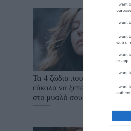
I want t
purpose
I want 
I want t
web or d
I want t
or app.
I want t
Τα 4 ζώδια που δεν μπορείς
εύκολα να ξεπεράσεις - Μέν
I want t
authenti
στο μυαλό σου για πολύ καιρ