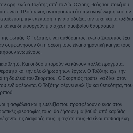
ον Άρη, ενώ ο Τοξότης από το Δία. Ο Άρης, θεός του πολέμου,
πιό, ενώ ο Πλούτωνας αντιπροσωπεύει την αναγέννηση και την
παίδευση, την επέκταση, την αισιοδοξία, την τύχη και τα ταξίδια
τικά και δημιουργούν μια σχέση αμοιβαίου θαυμασμού.
ς της φωτιάς. Ο Τοξότης είναι αυθόρμητος, ενώ ο Σκορπιός έχει
αν συμφωνήσουν ότι η σχέση τους είναι σημαντική και για τους
ρατήσουν ενωμένους.
 μεταβλητό. Και οι δύο μπορούν να κάνουν πολλά πράγματα,
θερότητα και την ολοκλήρωση των έργων. Ο Τοξότης έχει την
μά τη δουλειά του Σκορπιού. Ο Σκορπιός πρέπει να δίνει στον
ου ενδιαφέροντα. Ο Τοξότης φέρνει ευελιξία και θετικότητα, που
ορπιού.
ναι η ασφάλεια και η ευελιξία που προσφέρουν ο ένας στον
ορετικές φιλοσοφίες τους, θα ζήσουν μια βαθιά, από καρδιάς
έχονται τις διαφορές τους, η σχέση τους θα είναι παθιασμένη