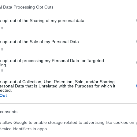
l Data Processing Opt Outs
o opt-out of the Sharing of my personal data.
In
ΟΙ
ΚΑΡΚΙΝΟΣ
ΛΕΩΝ
ΠΑΡΘΕΝΟ
1.6
22.6/22.7
23.7/22.8
23.8/22.9
o opt-out of the Sale of my Personal Data.
In
to opt-out of processing my Personal Data for Targeted
ing.
In
o opt-out of Collection, Use, Retention, Sale, and/or Sharing
ersonal Data that Is Unrelated with the Purposes for which it
ΤΗΣ
ΑΙΓΟΚΕΡΩΣ
ΥΔΡΟΧΟΟΣ
ΙΧΘΥΣ
lected.
1.12
22.12/19.1
20.1/18.2
19.2/20.3
Out
consents
o allow Google to enable storage related to advertising like cookies on
δίων
evice identifiers in apps.