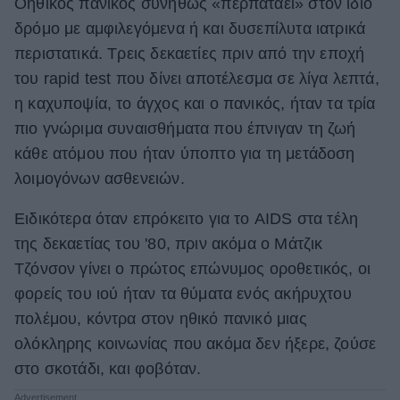
Οηθικός πανικός συνήθως «περπατάει» στον ίδιο
ΒΟΞ
δρόμο με αμφιλεγόμενα ή και δυσεπίλυτα ιατρικά
περιστατικά. Τρεις δεκαετίες πριν από την εποχή
του rapid test που δίνει αποτέλεσμα σε λίγα λεπτά,
Χωρίς Ταμπέλες
η καχυποψία, το άγχος και ο πανικός, ήταν τα τρία
πιο γνώριμα συναισθήματα που έπνιγαν τη ζωή
κάθε ατόμου που ήταν ύποπτο για τη μετάδοση
Women's Forum
λοιμογόνων ασθενειών.
Ειδικότερα όταν επρόκειτο για το AIDS στα τέλη
Hautes Grecians
της δεκαετίας του '80, πριν ακόμα ο Μάτζικ
Τζόνσον γίνει ο πρώτος επώνυμος οροθετικός, οι
φορείς του ιού ήταν τα θύματα ενός ακήρυχτου
Γάμος
πολέμου, κόντρα στον ηθικό πανικό μιας
ολόκληρης κοινωνίας που ακόμα δεν ήξερε, ζούσε
Market News
στο σκοτάδι, και φοβόταν.