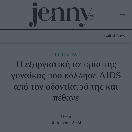
Life Now
What's New
Travel
Latest News
Culture
City Blogging
ABOUT US
ΔΙΑΦΗΜΙΣΤΕΙΤΕ
ΕΠΙΚΟΙΝΩΝΙΑ
LIFE NOW
Η εξοργιστική ιστορία της
Fashion
γυναίκας που κόλλησε AIDS
Shopping
από τον οδοντίατρό της και
Styling Tips
Fashion News
πέθανε
Beauty - Ομορφιά
JTeam
Skincare
30 Ιουνίου 2024
Μαλλιά - Νύχια