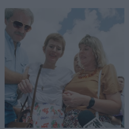
Μακιγιάζ
Beauty News
Well being
Ψυχολογία
Υγεία + Διατροφή
Σχέσεις & Σεξ
Fitness
Woman Power
Parenting
Working Girl
Real Women
Πρόσωπα