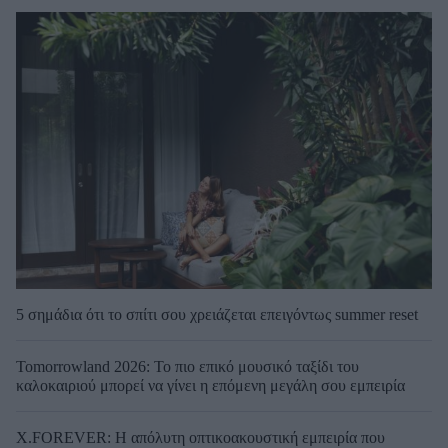
5 σημάδια ότι το σπίτι σου χρειάζεται επειγόντως summer reset
Tomorrowland 2026: Το πιο επικό μουσικό ταξίδι του
καλοκαιριού μπορεί να γίνει η επόμενη μεγάλη σου εμπειρία
X.FOREVER: Η απόλυτη οπτικοακουστική εμπειρία που