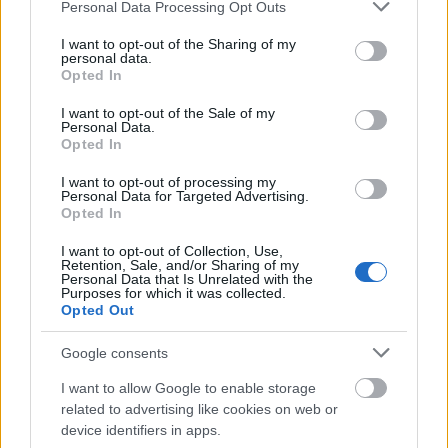
Please note that this website/app uses one or more Google
3-3-3 rule: Ο κανόνας που θα αλλάξει τον τρόπο
Personal Data Processing Opt Outs
services and may gather and store information including but
που ντύνεσαι
not limited to your visit or usage behaviour. You may click to
I want to opt-out of the Sharing of my
personal data.
grant or deny consent to Google and its third-party tags to
Opted In
use your data for below specified purposes in below Google
consent section.
I want to opt-out of the Sale of my
Personal Data.
Opted In
TAGS
AIDS
I want to opt-out of processing my
Personal Data for Targeted Advertising.
Opted In
I want to opt-out of Collection, Use,
Retention, Sale, and/or Sharing of my
Personal Data that Is Unrelated with the
Purposes for which it was collected.
Opted Out
Google consents
I want to allow Google to enable storage
BEST OF INTERNET
related to advertising like cookies on web or
device identifiers in apps.