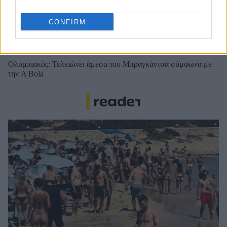
σπουδαίου deal
CONFIRM
Νέντοβιτς για Γουόκαπ: «Είναι από τους πιο... βρώμικους
παίκτες της EuroLeague, αλλά τόσο καλό παιδί!»
Ολυμπιακός: Τελειώνει άμεσα του Μπραγκάντσα σύμφωνα με
την A Bola