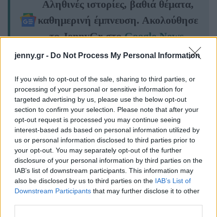
Αληθινές ιστορίες, βαθιά θέματα,
καθημερινή έμπνευση. Ακολούθησε
το JennyGr στο
Google News
.
jenny.gr -
Do Not Process My Personal Information
If you wish to opt-out of the sale, sharing to third parties, or
processing of your personal or sensitive information for
ΔΙΑΒΑΖΟΝΤΑΙ ΤΩΡΑ
targeted advertising by us, please use the below opt-out
section to confirm your selection. Please note that after your
opt-out request is processed you may continue seeing
interest-based ads based on personal information utilized by
Οι μαμάκηδες του ζωδιακού: Αυτά τα ζώδια είναι
us or personal information disclosed to third parties prior to
your opt-out. You may separately opt-out of the further
συνήθως κολλημένα στη μαμά τους
disclosure of your personal information by third parties on the
IAB’s list of downstream participants. This information may
Τα 6 σημεία του σπιτιού που δεν χρειάζεται να
also be disclosed by us to third parties on the
IAB’s List of
Downstream Participants
that may further disclose it to other
καθαρίζεις κάθε εβδομάδα
third parties.