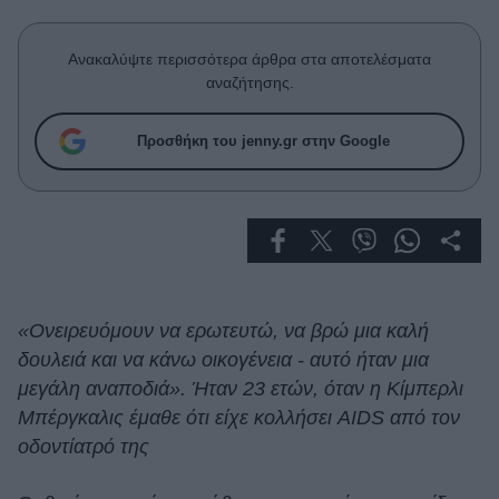
Celebrities
Συνεντεύξεις
Ανακαλύψτε περισσότερα άρθρα στα αποτελέσματα
Who
αναζήτησης.
True Stories
Ask the Guru
Προσθήκη του jenny.gr στην Google
Success Stories
Ζώδια
Living
«Ονειρευόμουν να ερωτευτώ, να βρώ μια καλή
Deco
δουλειά και να κάνω οικογένεια - αυτό ήταν μια
Cooking
μεγάλη αναποδιά». Ήταν 23 ετών, όταν η Κίμπερλι
Green
Μπέργκαλις έμαθε ότι είχε κολλήσει AIDS από τον
οδοντίατρό της
Αφιερώματα