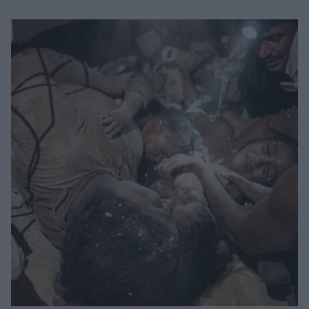
Μακιγιάζ
Beauty News
Well being
Ψυχολογία
Υγεία + Διατροφή
Σχέσεις & Σεξ
Fitness
Woman Power
Parenting
Working Girl
Real Women
Πρόσωπα