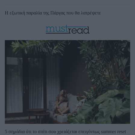
Η εξωτική παραλία της Πάργας που θα λατρέψετε
5 σημάδια ότι το σπίτι σου χρειάζεται επειγόντως summer reset