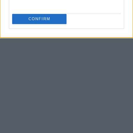
ζωντανά με την ίδια της τη δύναμη θυμίζει ότι,
ακόμη και στις πιο σκοτεινές στιγμές, η
αγάπη
CONFIRM
μπορεί να γίνει η πιο δυνατή ελπίδα.