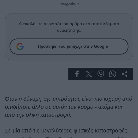
Celebrities
Φωτογραφία / X
Συνεντεύξεις
Who
Ανακαλύψτε περισσότερα άρθρα στα αποτελέσματα
True Stories
αναζήτησης.
Ask the Guru
Success Stories
Προσθήκη του jenny.gr στην Google
Ζώδια
Living
Deco
Όταν η δύναμη της μητρότητας είναι πιο ισχυρή από
Cooking
ο,τιδήποτε άλλο σε αυτόν τον κόσμο - ακόμα και
Green
από την ολική καταστροφή.
Αφιερώματα
Σε μία από τις μεγαλύτερες φυσικές καταστροφές