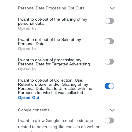
Please note that this website/app uses one or more Google
Personal Data Processing Opt Outs
services and may gather and store information including but
not limited to your visit or usage behaviour. You may click to
I want to opt-out of the Sharing of my
personal data.
grant or deny consent to Google and its third-party tags to
Opted In
use your data for below specified purposes in below Google
consent section.
I want to opt-out of the Sale of my
Personal Data.
Opted In
I want to opt-out of processing my
Personal Data for Targeted Advertising.
Opted In
I want to opt-out of Collection, Use,
Retention, Sale, and/or Sharing of my
Personal Data that Is Unrelated with the
Purposes for which it was collected.
Opted Out
Google consents
I want to allow Google to enable storage
related to advertising like cookies on web or