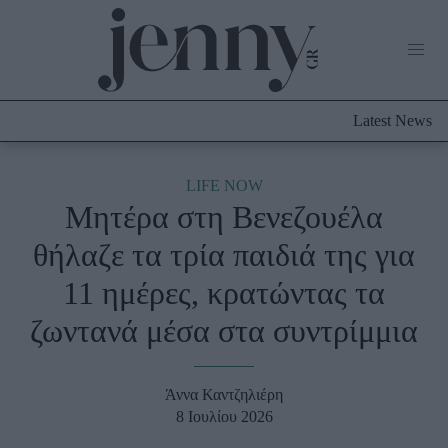
Life Now
What's New
Travel
Latest News
Culture
City Blogging
ABOUT US
ΔΙΑΦΗΜΙΣΤΕΙΤΕ
ΕΠΙΚΟΙΝΩΝΙΑ
LIFE NOW
Μητέρα στη Βενεζουέλα
Fashion
θήλαζε τα τρία παιδιά της για
Shopping
11 ημέρες, κρατώντας τα
Styling Tips
Fashion News
ζωντανά μέσα στα συντρίμμια
Beauty - Ομορφιά
Άννα Καντζηλιέρη
Skincare
8 Ιουλίου 2026
Μαλλιά - Νύχια