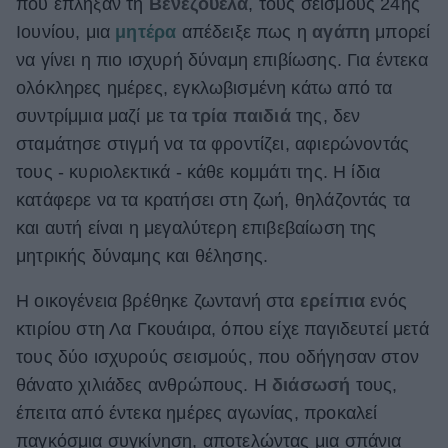
που έπληξαν τη
Βενεζουέλα
, τους σεισμούς 24ης
ΒΟΞ
Ιουνίου, μια
μητέρα
απέδειξε πως η
αγάπη
μπορεί
να γίνει η πιο ισχυρή δύναμη επιβίωσης. Για έντεκα
ολόκληρες ημέρες, εγκλωβισμένη κάτω από τα
Χωρίς Ταμπέλες
συντρίμμια μαζί με τα
τρία παιδιά
της, δεν
σταμάτησε στιγμή να τα φροντίζει, αφιερώνοντάς
τους - κυριολεκτικά - κάθε κομμάτι της. Η ίδια
Women's Forum
κατάφερε να τα κρατήσει στη ζωή, θηλάζοντάς τα
και αυτή είναι η μεγαλύτερη επιβεβαίωση της
μητρικής δύναμης και θέλησης.
Hautes Grecians
Η οικογένεια βρέθηκε ζωντανή στα
ερείπια
ενός
κτιρίου στη Λα Γκουάιρα, όπου είχε παγιδευτεί μετά
Γάμος
τους δύο ισχυρούς σεισμούς, που οδήγησαν στον
θάνατο χιλιάδες ανθρώπους. Η
διάσωσή
τους,
Market News
έπειτα από έντεκα ημέρες αγωνίας, προκαλεί
παγκόσμια συγκίνηση, αποτελώντας μια σπάνια