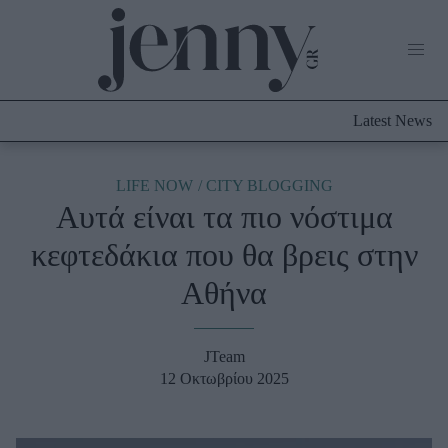
Life Now
What's New
Travel
Latest News
Culture
City Blogging
ABOUT US
ΔΙΑΦΗΜΙΣΤΕΙΤΕ
ΕΠΙΚΟΙΝΩΝΙΑ
LIFE NOW
CITY BLOGGING
Aυτά είναι τα πιο νόστιμα
Fashion
κεφτεδάκια που θα βρεις στην
Shopping
Αθήνα
Styling Tips
Fashion News
JTeam
Beauty - Ομορφιά
12 Οκτωβρίου 2025
Skincare
Μαλλιά - Νύχια