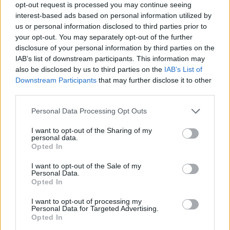
opt-out request is processed you may continue seeing
interest-based ads based on personal information utilized by
us or personal information disclosed to third parties prior to
your opt-out. You may separately opt-out of the further
ΔΙΑΒΑΖΟΝΤΑΙ ΤΩΡΑ
disclosure of your personal information by third parties on the
IAB’s list of downstream participants. This information may
also be disclosed by us to third parties on the
IAB’s List of
Downstream Participants
that may further disclose it to other
third parties.
Kαθαρίζεις τα παπούτσια σου με υγρά
Please note that this website/app uses one or more Google
μαντηλάκια; Οι λόγοι που πρέπει να σταματήσεις
Personal Data Processing Opt Outs
services and may gather and store information including but
asap
not limited to your visit or usage behaviour. You may click to
I want to opt-out of the Sharing of my
personal data.
grant or deny consent to Google and its third-party tags to
Opted In
Ζώδια σήμερα (9/8): Ανοίγουν δρόμοι για το
use your data for below specified purposes in below Google
consent section.
μέλλον - Τι προβλέπεται για κάθε ζώδιο
I want to opt-out of the Sale of my
Personal Data.
Opted In
Η συνήθεια που «σκουριάζει» σιωπηλά το μυαλό
I want to opt-out of processing my
σου - Συμβαίνει στους περισσότερους και δεν το
Personal Data for Targeted Advertising.
Opted In
καταλαβαίνουμε