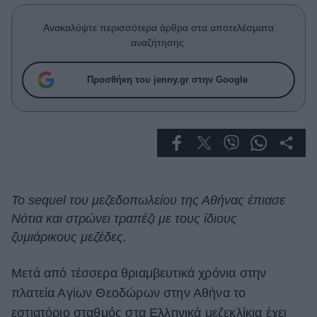
Celebrities
Συνεντεύξεις
Ανακαλύψτε περισσότερα άρθρα στα αποτελέσματα
Who
αναζήτησης.
True Stories
Ask the Guru
Προσθήκη του jenny.gr στην Google
Success Stories
Ζώδια
Living
Το sequel του μεζεδοπωλείου της Αθήνας έπιασε
Νότια και στρώνει τραπέζι με τους ίδιους
Deco
Cooking
ζυμιάρικους μεζέδες.
Green
Μετά από τέσσερα θριαμβευτικά χρόνια στην
Αφιερώματα
πλατεία Αγίων Θεοδώρων στην Αθήνα το
εστιατόριο σταθμός στα Ελληνικά μεζεκλίκια έχει