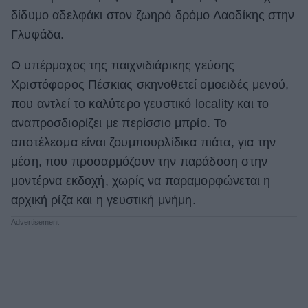
δίδυμο αδελφάκι στον ζωηρό δρόμο Λαοδίκης στην
ΒΟΞ
Γλυφάδα.
Ο υπέρμαχος της παιχνιδιάρικης γεύσης
Χωρίς Ταμπέλες
Χριστόφορος Πέσκιας σκηνοθετεί ομοειδές μενού,
που αντλεί το καλύτερο γευστικό locality και το
αναπροσδιορίζει με περίσσιο μπρίο. Το
Women's Forum
αποτέλεσμα είναι ζουμπουρλίδικα πιάτα, για την
μέση, που προσαρμόζουν την παράδοση στην
Hautes Grecians
μοντέρνα εκδοχή, χωρίς να παραμορφώνεται η
αρχική ρίζα και η γευστική μνήμη.
Γάμος
Market News