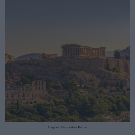
Μακιγιάζ
Beauty News
Well being
Ψυχολογία
Υγεία + Διατροφή
Σχέσεις & Σεξ
Fitness
Woman Power
Parenting
Working Girl
Real Women
Πρόσωπα
Unsplash/ Constantinos Kollias