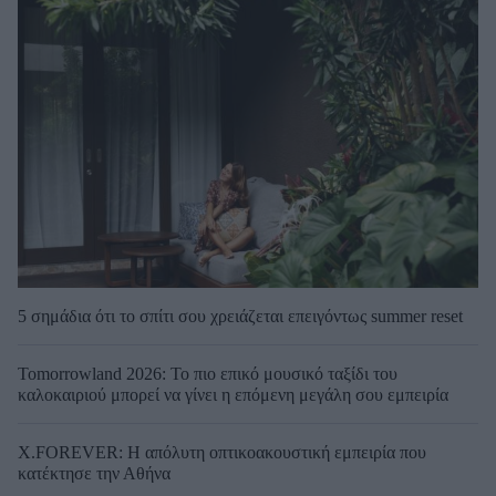
5 σημάδια ότι το σπίτι σου χρειάζεται επειγόντως summer reset
Tomorrowland 2026: Το πιο επικό μουσικό ταξίδι του
καλοκαιριού μπορεί να γίνει η επόμενη μεγάλη σου εμπειρία
X.FOREVER: Η απόλυτη οπτικοακουστική εμπειρία που
κατέκτησε την Αθήνα