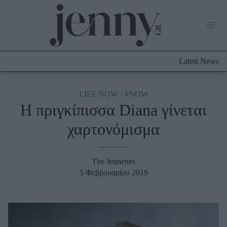
Life Now
What's New
Travel
Latest News
Culture
City Blogging
ABOUT US
ΔΙΑΦΗΜΙΣΤΕΙΤΕ
ΕΠΙΚΟΙΝΩΝΙΑ
LIFE NOW
#NOW
Η πριγκίπισσα Diana γίνεται
Fashion
χαρτονόμισμα
Shopping
Styling Tips
Fashion News
The Jennettes
5 Φεβρουαρίου 2019
Beauty - Ομορφιά
Skincare
Μαλλιά - Νύχια