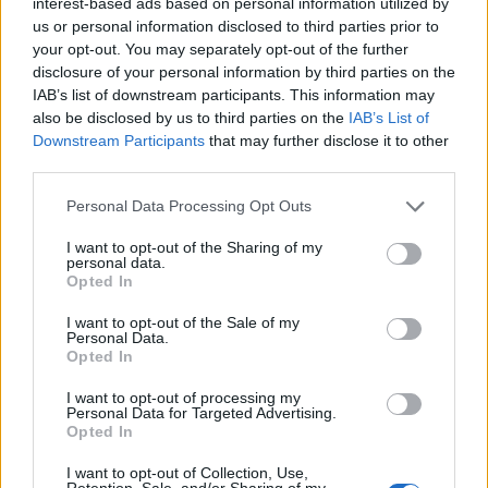
interest-based ads based on personal information utilized by
us or personal information disclosed to third parties prior to
your opt-out. You may separately opt-out of the further
disclosure of your personal information by third parties on the
IAB’s list of downstream participants. This information may
also be disclosed by us to third parties on the
IAB’s List of
Downstream Participants
that may further disclose it to other
third parties.
Οι πιο iconic εμφανίσεις της Πριγκίπισσας Diana
Please note that this website/app uses one or more Google
Personal Data Processing Opt Outs
services and may gather and store information including but
not limited to your visit or usage behaviour. You may click to
I want to opt-out of the Sharing of my
personal data.
grant or deny consent to Google and its third-party tags to
Opted In
use your data for below specified purposes in below Google
consent section.
I want to opt-out of the Sale of my
Personal Data.
Opted In
I want to opt-out of processing my
Personal Data for Targeted Advertising.
Opted In
I want to opt-out of Collection, Use,
Retention, Sale, and/or Sharing of my