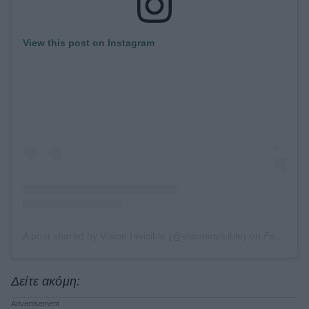
View this post on Instagram
A post shared by Vision Invisible (@visioninvisible)
on
Feb 4, 2019 at 5:12pm PST
Δείτε ακόμη: