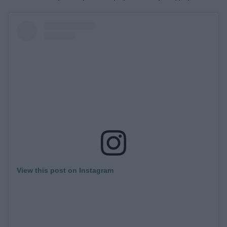
ΒΟΞ
Χωρίς Ταμπέλες
Women's Forum
Hautes Grecians
Γάμος
View this post on Instagram
Market News