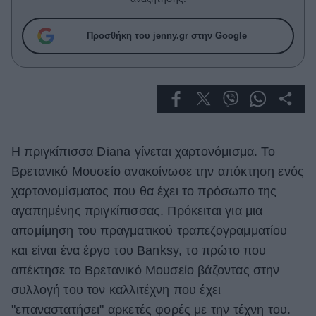
Celebrities
Συνεντεύξεις
Προσθήκη του jenny.gr στην Google
Who
True Stories
Ask the Guru
Success Stories
Ζώδια
H πριγκίπισσα Diana γίνεται χαρτονόμισμα. Το
Βρετανικό Μουσείο ανακοίνωσε την απόκτηση ενός
Living
χαρτονομίσματος που θα έχει το πρόσωπο της
αγαπημένης πριγκίπισσας. Πρόκειται για μια
Deco
απομίμηση του πραγματικού τραπεζογραμματίου
Cooking
και είναι ένα έργο του Banksy, το πρώτο που
Green
απέκτησε το Βρετανικό Μουσείο βάζοντας στην
Αφιερώματα
συλλογή του τον καλλιτέχνη που έχει
"επαναστατήσει" αρκετές φορές με την τέχνη του.