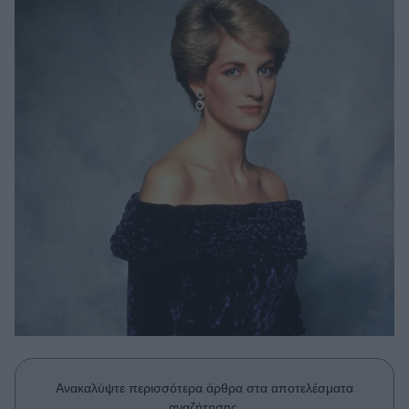
Μακιγιάζ
Beauty News
Well being
Ψυχολογία
Υγεία + Διατροφή
Σχέσεις & Σεξ
Fitness
Woman Power
Parenting
Working Girl
Real Women
Πρόσωπα
Ανακαλύψτε περισσότερα άρθρα στα αποτελέσματα
αναζήτησης.