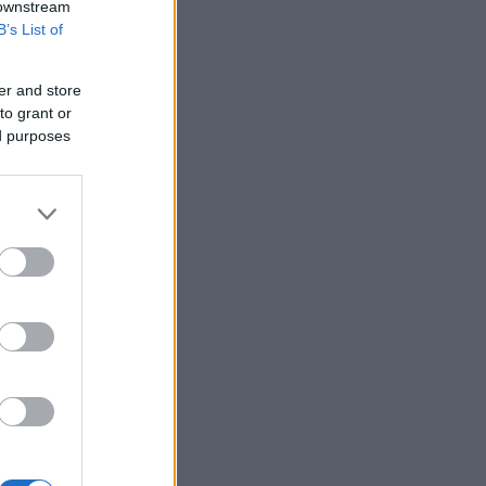
 downstream
B’s List of
er and store
to grant or
ed purposes