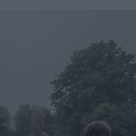
u
ies
Χωρίς Ταμπέλες
Market News