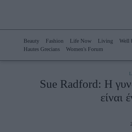
Life Now
Fashion
What's New
Shopping
Beauty
Fashion
Life Now
Living
Well 
Travel
Styling Tips
Hautes Grecians
Women's Forum
Culture
Fashion Ne
City Blogging
L
Sue Radford: Η γυν
Woman Power
Πρόσω
είναι 
Parenting
Celebrities
Working Girl
Συνεντεύξεις
Real Women
Who
True Stories