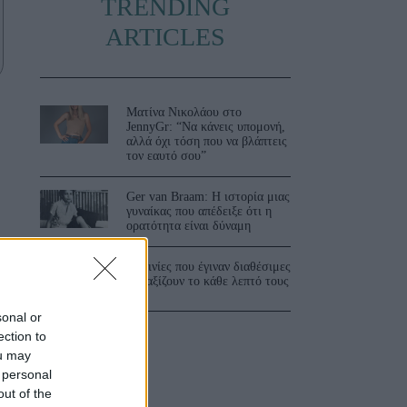
TRENDING
ARTICLES
Ματίνα Νικολάου στο
JennyGr: “Να κάνεις υπομονή,
αλλά όχι τόση που να βλάπτεις
τον εαυτό σου”
Ger van Braam: Η ιστορία μιας
γυναίκας που απέδειξε ότι η
ορατότητα είναι δύναμη
3 ταινίες που έγιναν διαθέσιμες
και αξίζουν το κάθε λεπτό τους
sonal or
ection to
ou may
 personal
out of the