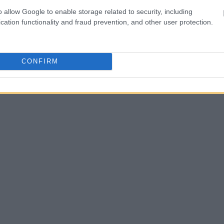
 του σούπερ μάρκετ. Μάλιστα, μια συνηθισμένη έξοδος
o allow Google to enable storage related to security, including
χίζει περίπου 150 λίρες τη φορά, ενώ μια ταινία στο
cation functionality and fraud prevention, and other user protection.
CONFIRM