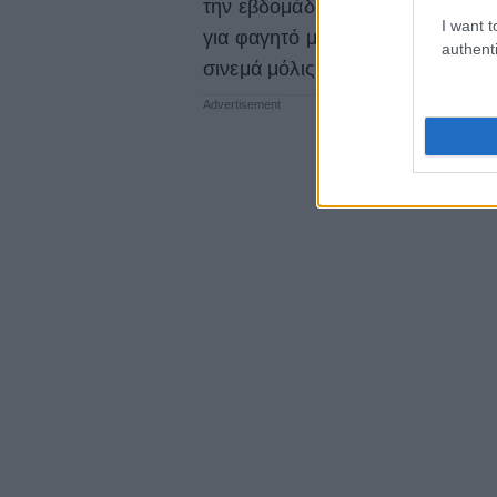
την εβδομάδα μόνο για τα ψώνια
I want t
για φαγητό με όλα τα παιδιά στοι
authenti
σινεμά μόλις 100 λίρες!