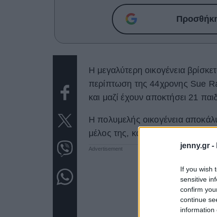
Προσθήκη 
Η μεγαλύτερη οικογένεια βρίσκετ
περίπτωση της 44χρονης Sue Rad
και μαζί έχουν αποκτήσει 21 παιδ
Η πολυμελής οικογένεια αποκάλ
μέλος της, καθώς η Sue είναι έ
jenny.gr -
If you wish 
sensitive in
confirm you
continue se
information 