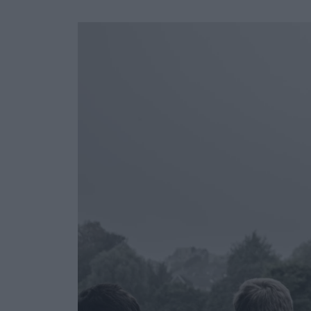
Ask the Gur
Success Stor
Αφιερώματα
ΒΟΞ
Hautes Grecians
Γάμος