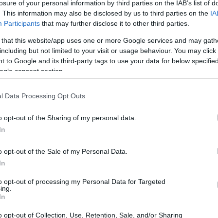
losure of your personal information by third parties on the IAB’s list of
. This information may also be disclosed by us to third parties on the
IA
Participants
that may further disclose it to other third parties.
 that this website/app uses one or more Google services and may gath
including but not limited to your visit or usage behaviour. You may click 
 to Google and its third-party tags to use your data for below specifi
ogle consent section.
LEBRITIES
 Ryan Reynolds για την Blake Lively: &quot;Θα
l Data Processing Opt Outs
έλαμε μία μεγάλη οικογένεια&quot;
o opt-out of the Sharing of my personal data.
In
o opt-out of the Sale of my Personal Data.
ο πρώτο της παιδί, η Sue ανυπομονεί να μάθει το φύλο
In
α ζει στο Lancashire της Βρετανίας σε ένα σπίτι δέκα
to opt-out of processing my Personal Data for Targeted
αντι 240.000 δολαρίων το 2004.
ing.
In
o opt-out of Collection, Use, Retention, Sale, and/or Sharing