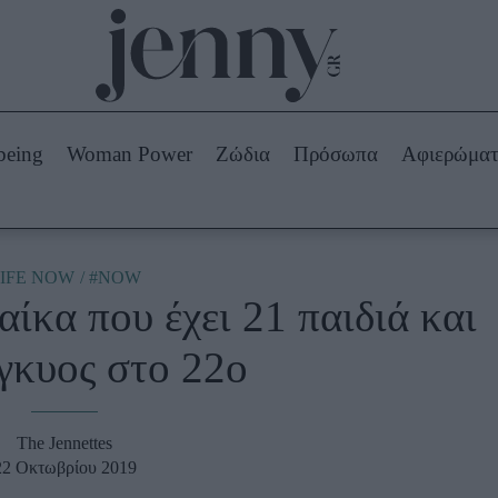
Beauty -
Ομορφιά
ABOUT US
ΔΙΑΦΗΜΙΣΤΕΙΤΕ
ΕΠΙΚΟΙΝΩΝΙΑ
being
Woman Power
Ζώδια
Πρόσωπα
Αφιερώμα
Skincare
ws
Μαλλιά - Νύχια
Μακιγιάζ
Beauty News
IFE NOW
#NOW
αίκα που έχει 21 παιδιά και
πα
Ζώδια
έγκυος στο 22ο
The Jennettes
22 Οκτωβρίου 2019