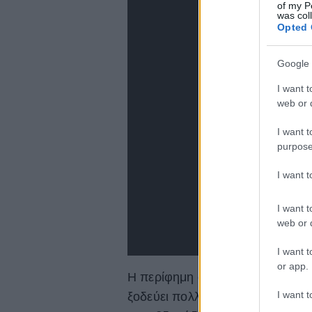
of my P
was col
Opted 
Google 
I want t
web or d
I want t
purpose
I want 
I want t
web or d
I want t
or app.
Η περίφημη οικογένεια Radford 
I want t
ξοδεύει πολλά περισσότερα, καθ