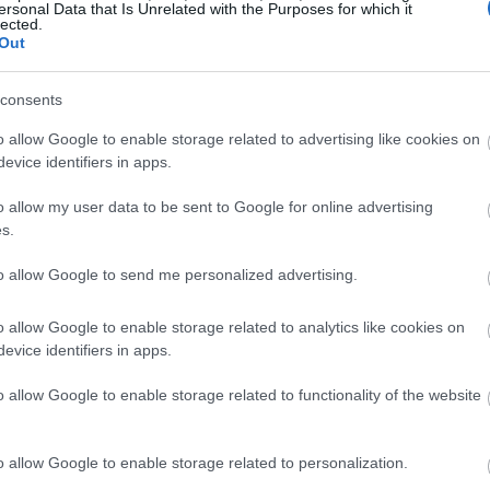
ersonal Data that Is Unrelated with the Purposes for which it
lected.
Out
consents
o allow Google to enable storage related to advertising like cookies on
evice identifiers in apps.
o allow my user data to be sent to Google for online advertising
s.
to allow Google to send me personalized advertising.
o allow Google to enable storage related to analytics like cookies on
evice identifiers in apps.
o allow Google to enable storage related to functionality of the website
λαμβάνει μηνιαίο επίδομα πολυτέκνου 170 λίρες, αλλά
o allow Google to enable storage related to personalization.
ώς οι δυο γονείς πληρώνουν την εβδομάδα 350 λίρες