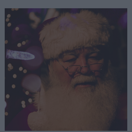
Μακιγιάζ
Beauty News
Well being
Ψυχολογία
Υγεία + Διατροφή
Σχέσεις & Σεξ
Fitness
Woman Power
Parenting
Working Girl
Real Women
Πρόσωπα