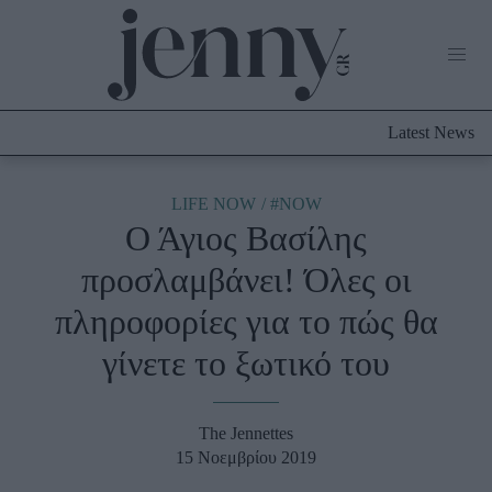
Life Now
What's New
Travel
Latest News
Culture
City Blogging
ABOUT US
ΔΙΑΦΗΜΙΣΤΕΙΤΕ
ΕΠΙΚΟΙΝΩΝΙΑ
LIFE NOW
#NOW
Ο Άγιος Βασίλης
Fashion
προσλαμβάνει! Όλες οι
Shopping
πληροφορίες για το πώς θα
Styling Tips
Fashion News
γίνετε το ξωτικό του
Beauty - Ομορφιά
The Jennettes
Skincare
15 Νοεμβρίου 2019
Μαλλιά - Νύχια