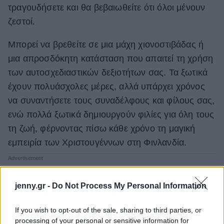
τραγουδήσετε και θα βεβαιωθείτε ότι όλοι μένουν
ζεστοί.
Μπορεί να βρεθείτε σε μια μάχη χιονοστιβάδας ή
μια απροσδόκητη κατάσταση που απαιτεί τη χρήση
των αυτοσχεδιαστικών δεξιοτήτων σας. Τα ξωτικά
έχουν πολυάσχολες μέρες, αλλά υπάρχει χρόνος
να συναντήσετε τους συναδέλφους και φίλους σας,
ενώ πολλά ξωτικά δημιουργούν φιλίες για όλη τους
τη ζωή, φέρνοντας πίσω κάθε χρόνο τη μαγική
εμπειρία των Χριστουγέννων στη Φινλανδία.
jenny.gr -
Do Not Process My Personal Information
If you wish to opt-out of the sale, sharing to third parties, or
processing of your personal or sensitive information for