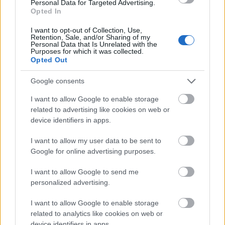
Personal Data for Targeted Advertising.
Opted In
I want to opt-out of Collection, Use,
Retention, Sale, and/or Sharing of my
Personal Data that Is Unrelated with the
Purposes for which it was collected.
Opted Out
ΔΙΑΒΑΖΟΝΤΑΙ ΤΩΡΑ
Google consents
I want to allow Google to enable storage
related to advertising like cookies on web or
device identifiers in apps.
Το gadget από τα IKEA που κοστίζει κάτω από 2
ευρώ και θα βάλει σε τάξη το ντουλάπι της
I want to allow my user data to be sent to
Google for online advertising purposes.
κουζίνας σου
I want to allow Google to send me
Όσοι μεγάλωσαν χωρίς κινητά, απέκτησαν 6
personalized advertising.
δεξιότητες ζωής που οι νέοι δεν θα μάθουν ποτέ
I want to allow Google to enable storage
related to analytics like cookies on web or
10 διάφανα γαλλικά μανικιούρ για το απόλυτο
device identifiers in apps.