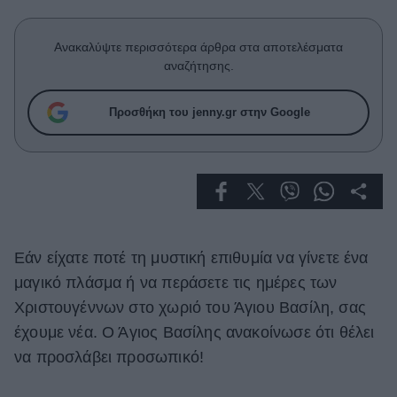
Celebrities
Συνεντεύξεις
Ανακαλύψτε περισσότερα άρθρα στα αποτελέσματα
Who
αναζήτησης.
True Stories
Ask the Guru
Προσθήκη του jenny.gr στην Google
Success Stories
Ζώδια
Living
Εάν είχατε ποτέ τη μυστική επιθυμία να γίνετε ένα
Deco
μαγικό πλάσμα ή να περάσετε τις ημέρες των
Cooking
Χριστουγέννων στο χωριό του Άγιου Βασίλη, σας
Green
έχουμε νέα. Ο Άγιος Βασίλης ανακοίνωσε ότι θέλει
Αφιερώματα
να προσλάβει προσωπικό!