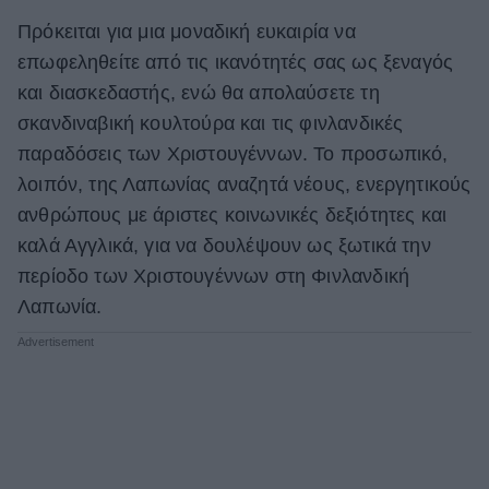
Πρόκειται για μια μοναδική ευκαιρία να
ΒΟΞ
επωφεληθείτε από τις ικανότητές σας ως ξεναγός
και διασκεδαστής, ενώ θα απολαύσετε τη
Χωρίς Ταμπέλες
σκανδιναβική κουλτούρα και τις φινλανδικές
παραδόσεις των Χριστουγέννων. Το προσωπικό,
λοιπόν, της Λαπωνίας αναζητά νέους, ενεργητικούς
Women's Forum
ανθρώπους με άριστες κοινωνικές δεξιότητες και
καλά Αγγλικά, για να δουλέψουν ως ξωτικά την
περίοδο των Χριστουγέννων στη Φινλανδική
Hautes Grecians
Λαπωνία.
Γάμος
Market News