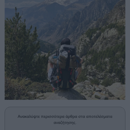
Μακιγιάζ
Beauty News
Well being
Ψυχολογία
Υγεία + Διατροφή
Σχέσεις & Σεξ
Fitness
Woman Power
Parenting
Working Girl
Real Women
Ανακαλύψτε περισσότερα άρθρα στα αποτελέσματα
Πρόσωπα
αναζήτησης.