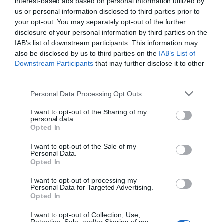
interest-based ads based on personal information utilized by
us or personal information disclosed to third parties prior to
TAGS
ΤΑΞΙΔΙ
ΔΗΜΟΦΙΛΕΣΤΕΡΟΙ ΠΡΟΟΡΙΣΜΟΙ
your opt-out. You may separately opt-out of the further
disclosure of your personal information by third parties on the
IAB’s list of downstream participants. This information may
also be disclosed by us to third parties on the
IAB’s List of
Downstream Participants
that may further disclose it to other
third parties.
Please note that this website/app uses one or more Google
Personal Data Processing Opt Outs
services and may gather and store information including but
not limited to your visit or usage behaviour. You may click to
I want to opt-out of the Sharing of my
personal data.
grant or deny consent to Google and its third-party tags to
Opted In
use your data for below specified purposes in below Google
BEST OF INTERNET
consent section.
I want to opt-out of the Sale of my
Personal Data.
Opted In
I want to opt-out of processing my
Personal Data for Targeted Advertising.
Opted In
I want to opt-out of Collection, Use,
Retention, Sale, and/or Sharing of my