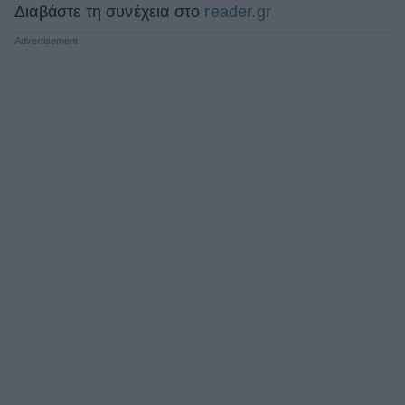
Διαβάστε τη συνέχεια στο
reader.gr
ΒΟΞ
Χωρίς Ταμπέλες
Women's Forum
Hautes Grecians
Γάμος
Market News