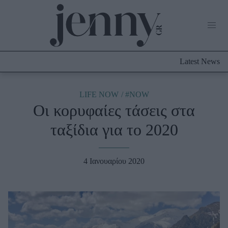
Life Now
What's New
Travel
Latest News
Culture
City Blogging
ABOUT US
ΔΙΑΦΗΜΙΣΤΕΙΤΕ
ΕΠΙΚΟΙΝΩΝΙΑ
LIFE NOW
#NOW
Οι κορυφαίες τάσεις στα
Fashion
ταξίδια για το 2020
Shopping
Styling Tips
Fashion News
4 Ιανουαρίου 2020
Beauty - Ομορφιά
Skincare
Μαλλιά - Νύχια