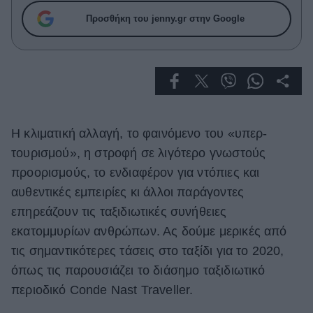
Celebrities
Προσθήκη του jenny.gr στην Google
Συνεντεύξεις
Who
True Stories
Ask the Guru
Success Stories
Ζώδια
Η κλιματική αλλαγή, το φαινόμενο του «υπερ-
τουρισμού», η στροφή σε λιγότερο γνωστούς
προορισμούς, το ενδιαφέρον για ντόπιες και
Living
αυθεντικές εμπειρίες κι άλλοι παράγοντες
επηρεάζουν τις ταξιδιωτικές συνήθειες
Deco
εκατομμυρίων ανθρώπων. Ας δούμε μερικές από
Cooking
Green
τις σημαντικότερες τάσεις στο ταξίδι για το 2020,
όπως τις παρουσιάζει το διάσημο ταξιδιωτικό
Αφιερώματα
περιοδικό Conde Nast Traveller.