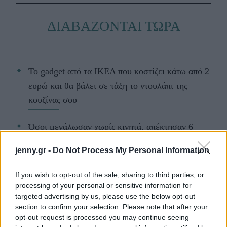
ΔΙΑΒΑΖΟΝΤΑΙ ΤΩΡΑ
Το gadget από τα IKEA που κοστίζει κάτω από 2
ευρώ και θα βάλει σε τάξη το ντουλάπι της
κουζίνας σου
Όσοι μεγάλωσαν χωρίς κινητά, απέκτησαν 6
δεξιότητες ζωής που οι νέοι δεν θα μάθουν ποτέ
jenny.gr -
Do Not Process My Personal Information
10 διάφανα γαλλικά μανικιούρ για το απόλυτο
If you wish to opt-out of the sale, sharing to third parties, or
clean girl look
processing of your personal or sensitive information for
targeted advertising by us, please use the below opt-out
section to confirm your selection. Please note that after your
opt-out request is processed you may continue seeing