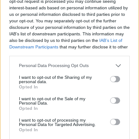
Από τότε που έχουν χωριστεί, ο Όουεν και ο
opt-out request is processed you may continue seeing
interest-based ads based on personal information utilized by
Χάατσι βλέπονται μέσω βιντεοκλήσης, και κάθε
us or personal information disclosed to third parties prior to
φορά που συνδέονται, ο μεγαλόσωμος σκύλος
your opt-out. You may separately opt-out of the further
πάει κοντά στην οθόνη, κουνάει το κεφάλι του για
disclosure of your personal information by third parties on the
IAB’s list of downstream participants. This information may
να ακούσει και μετά χτυπάει θλιβερά τον
also be disclosed by us to third parties on the
IAB’s List of
υπολογιστή. Είναι η πρώτη φορά που οι δυο φίλοι
Downstream Participants
that may further disclose it to other
έχουν αποχωριστεί για τόσο πολύ καιρό, έτσι ο
third parties.
Χάατσι σχεδόν όλη τη μέρα, βρίσκεται με το
Please note that this website/app uses one or more Google
Personal Data Processing Opt Outs
πρόσωπο, κολλημένο στο παράθυρο,
services and may gather and store information including but
not limited to your visit or usage behaviour. You may click to
I want to opt-out of the Sharing of my
περιμένοντας τον Όουεν, σκηνή που θυμίζει έντονα
personal data.
grant or deny consent to Google and its third-party tags to
Opted In
τον κινηματογραφικό "Χάτσικο". Κάθε βράδυ
use your data for below specified purposes in below Google
μάλιστα, κοιμάται στο πάτωμα έξω από την
consent section.
I want to opt-out of the Sale of my
Personal Data.
κρεβατοκάμαρα του μικρού και δείχνει πολύ
Opted In
λυπημένος.
I want to opt-out of processing my
Personal Data for Targeted Advertising.
Opted In