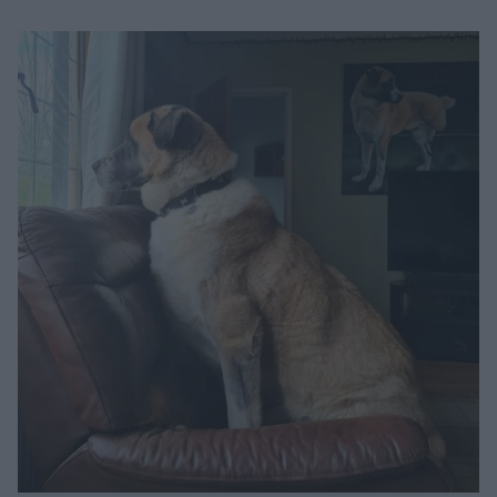
Μακιγιάζ
Beauty News
Well being
Ψυχολογία
Υγεία + Διατροφή
Σχέσεις & Σεξ
Fitness
Woman Power
Parenting
Working Girl
Real Women
Πρόσωπα