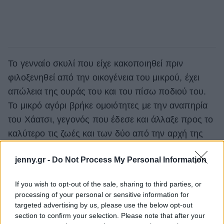
Το γενναίο σκυλί που είχε κακοποιηθεί πριν
φιλοξενηθεί από την οικογένεια του μικρού, έχει
απώλεια της ουράς του και του πίσω ποδιού του.
Το μικρό αγόρι βρήκε ομοιότητες με την αναπηρία
του Χάατσι, γεγονός που έδεσε και άλλαξε προς το
καλύτερο τις ζωές και των δύο από την αρχή της
γνωριμίας τους. Από τότε, οι δυο τους έγιναν
jenny.gr -
Do Not Process My Personal Information
αχώριστοι και ο γενναίος σκύλος άρχισε από τα
πρώτα κιόλας λεπτά μέσα στο σπίτι να σέβεται τον
If you wish to opt-out of the sale, sharing to third parties, or
μικρό, τη μάσκα οξυγόνου που φορούσε και το
processing of your personal or sensitive information for
μηχάνημα ροής.
targeted advertising by us, please use the below opt-out
section to confirm your selection. Please note that after your