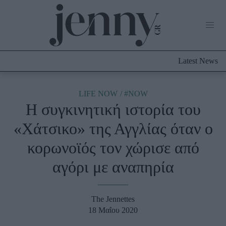
Life Now
What's New
Travel
Latest News
Culture
City Blogging
ABOUT US
ΔΙΑΦΗΜΙΣΤΕΙΤΕ
ΕΠΙΚΟΙΝΩΝΙΑ
LIFE NOW
#NOW
Η συγκινητική ιστορία του
Fashion
«Χάτσικο» της Αγγλίας όταν ο
Shopping
κορωνοϊός τον χώρισε από
Styling Tips
Fashion News
αγόρι με αναπηρία
Beauty - Ομορφιά
The Jennettes
Skincare
18 Μαΐου 2020
Μαλλιά - Νύχια