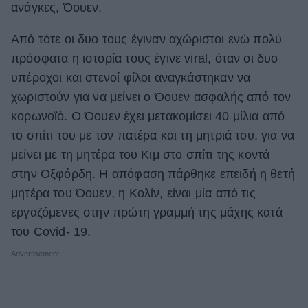
ανάγκες, Όουεν.
ΒΟΞ
Από τότε οι δυο τους έγιναν αχώριστοι ενώ πολύ
πρόσφατα η ιστορία τους έγινε viral, όταν οι δυο
Χωρίς Ταμπέλες
υπέροχοι και στενοί φίλοι αναγκάστηκαν να
χωριστούν για να μείνει ο Όουεν ασφαλής από τον
κορωνοϊό. Ο Όουεν έχει μετακομίσει 40 μίλια από
Women's Forum
το σπίτι του με τον πατέρα και τη μητριά του, για να
μείνει με τη μητέρα του Κιμ στο σπίτι της κοντά
στην Οξφόρδη. Η απόφαση πάρθηκε επειδή η θετή
Hautes Grecians
μητέρα του Όουεν, η Κολίν, είναι μία από τις
εργαζόμενες στην πρώτη γραμμή της μάχης κατά
Γάμος
του Covid- 19.
Market News