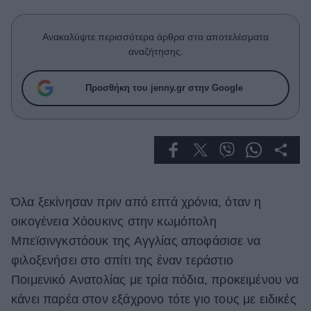
Celebrities
Συνεντεύξεις
Ανακαλύψτε περισσότερα άρθρα στα αποτελέσματα
Who
αναζήτησης.
True Stories
Ask the Guru
Προσθήκη του jenny.gr στην Google
Success Stories
Ζώδια
Living
Όλα ξεκίνησαν πριν από επτά χρόνια, όταν η
Deco
οικογένεια Χόουκινς στην κωμόπολη
Cooking
Μπεϊσινγκστόουκ της Αγγλίας αποφάσισε να
Green
φιλοξενήσει στο σπίτι της έναν τεράστιο
Αφιερώματα
Ποιμενικό Ανατολίας με τρία πόδια, προκειμένου να
κάνει παρέα στον εξάχρονο τότε γιο τους με ειδικές