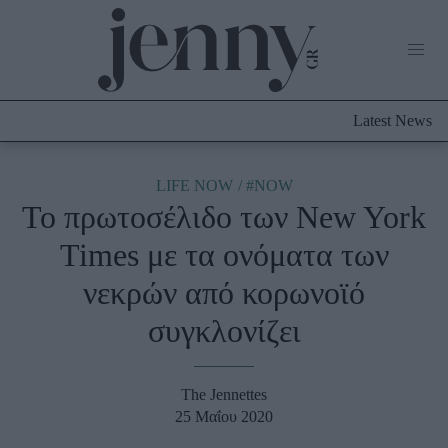
Life Now
What's New
Travel
Latest News
Culture
City Blogging
ABOUT US
ΔΙΑΦΗΜΙΣΤΕΙΤΕ
ΕΠΙΚΟΙΝΩΝΙΑ
LIFE NOW
#NOW
Το πρωτοσέλιδο των New York
Fashion
Times με τα ονόματα των
Shopping
νεκρών από κορωνοϊό
Styling Tips
Fashion News
συγκλονίζει
Beauty - Ομορφιά
The Jennettes
Skincare
25 Μαΐου 2020
Μαλλιά - Νύχια