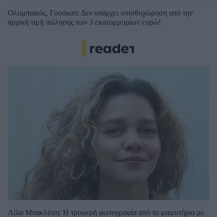
Ολυμπιακός, Γουόκαπ: Δεν υπάρχει οπισθοχώρηση από την
αρχική τιμή πώλησης των 3 εκατομμυρίων ευρώ!
Λίλα Μπακλέση: Η τρυφερή φωτογραφία από το μαιευτήριο με