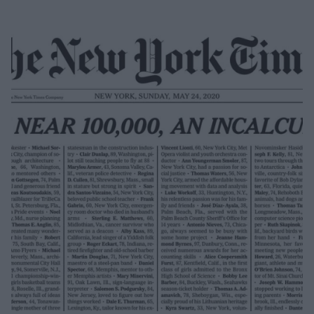
Μακιγιάζ
Beauty News
Well being
Ψυχολογία
Υγεία + Διατροφή
Σχέσεις & Σεξ
Fitness
Woman Power
Parenting
Working Girl
Real Women
Πρόσωπα