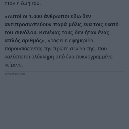
ήταν η ζωή του.
ΒΟΞ
«
Αυτοί οι 1.000 άνθρωποι εδώ δεν
αντιπροσωπεύουν παρά μόλις ένα τοις εκατό
Χωρίς Ταμπέλες
του συνόλου. Κανένας τους δεν ήταν ένας
απλός αριθμός
», γράφει η εφημερίδα,
παρουσιάζοντας την πρώτη σελίδα της, που
Women's Forum
καλύπτεται ολόκληρη από ένα πυκνογραμμένο
κείμενο.
Hautes Grecians
Γάμος
Market News