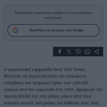
Celebrities
Συνεντεύξεις
Ανακαλύψτε περισσότερα άρθρα στα αποτελέσματα
Who
αναζήτησης.
True Stories
Ask the Guru
Προσθήκη του jenny.gr στην Google
Success Stories
Ζώδια
Living
Η αμερικανική εφημερίδα New York Times,
Deco
θέλοντας να σηματοδοτήσει την επικείμενη
Cooking
υπέρβαση του τρομερού ορίου των 100.000
Green
νεκρών από τον κορωνοϊό στις ΗΠΑ, αφιέρωσε την
Αφιερώματα
πρώτη σελίδα της στη μνήμη χιλίων από τους
νεκρούς αυτούς και γράφει για καθέναν τους πώς