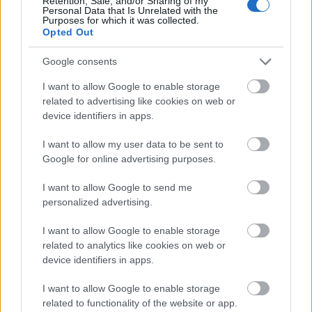
Retention, Sale, and/or Sharing of my
Personal Data that Is Unrelated with the
Purposes for which it was collected.
Opted Out
ΔΙΑΒΑΖΟΝΤΑΙ ΤΩΡΑ
Google consents
I want to allow Google to enable storage
related to advertising like cookies on web or
3 ζώδια θα μπουν σε σκληρά διλήμματα μέχρι τις
device identifiers in apps.
15/8 - Τέλος οι υπεκφυγές
I want to allow my user data to be sent to
Google for online advertising purposes.
Αυτό το φυτό πρέπει να φυτέψεις τον Αύγουστο
I want to allow Google to send me
για να απαλλαγείς από τα κουνούπια
personalized advertising.
Η συνήθεια που «σκουριάζει» σιωπηλά το μυαλό
I want to allow Google to enable storage
σου - Συμβαίνει στους περισσότερους και δεν το
related to analytics like cookies on web or
device identifiers in apps.
καταλαβαίνουμε
I want to allow Google to enable storage
related to functionality of the website or app.