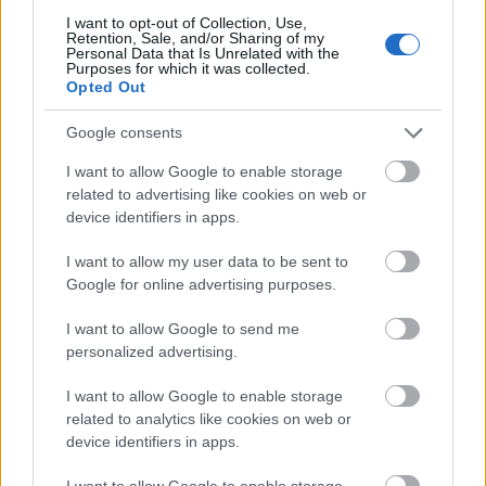
I want to opt-out of Collection, Use,
άμεση βοήθεια.
Retention, Sale, and/or Sharing of my
Personal Data that Is Unrelated with the
Purposes for which it was collected.
Γίνε κι εσύ μέλος μόνο με 6€/ έτος στο
Opted Out
συνδρομητικό Jenny.gr Exclusive Benefits.
Google consents
I want to allow Google to enable storage
related to advertising like cookies on web or
device identifiers in apps.
I want to allow my user data to be sent to
Google for online advertising purposes.
I want to allow Google to send me
personalized advertising.
I want to allow Google to enable storage
related to analytics like cookies on web or
device identifiers in apps.
I want to allow Google to enable storage