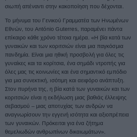
σιωπή απέναντι στην κακοποίηση που δέχονται.
ΒΟΞ
Το μήνυμα του Γενικού Γραμματέα των Ηνωμένων
Εθνών, του António Guterres, παραμένει πάντα
Χωρίς Ταμπέλες
επίκαιρο κάθε χρόνο τέτοια ημέρα. «Η βία κατά των
γυναικών και των κοριτσιών είναι μια παγκόσμια
πανδημία. Είναι μια ηθική προσβολή για όλες τις
Women's Forum
γυναίκες και τα κορίτσια, ένα σημάδι ντροπής για
όλες μας τις κοινωνίες και ένα σημαντικό εμπόδιο
Hautes Grecians
για μια συνεκτική, ισότιμη και αειφόρο ανάπτυξη.
Στον πυρήνα της, η βία κατά των γυναικών και των
κοριτσιών είναι η εκδήλωση μιας βαθιάς έλλειψης
Γάμος
σεβασμού – μιας αποτυχίας των ανδρών να
αναγνωρίσουν την εγγενή ισότητα και αξιοπρέπεια
των γυναικών. Πρόκειται για ένα ζήτημα
Market News
θεμελιωδών ανθρωπίνων δικαιωμάτων».