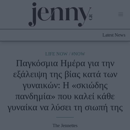
Life Now
What's New
Travel
Latest News
Culture
City Blogging
ABOUT US
ΔΙΑΦΗΜΙΣΤΕΙΤΕ
ΕΠΙΚΟΙΝΩΝΙΑ
LIFE NOW
#NOW
Παγκόσμια Ημέρα για την
Fashion
εξάλειψη της βίας κατά των
Shopping
γυναικών: Η «σκιώδης
Styling Tips
Fashion News
πανδημία» που καλεί κάθε
γυναίκα να λύσει τη σιωπή της
Beauty - Ομορφιά
Skincare
The Jennettes
Μαλλιά - Νύχια