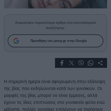
Celebrities
Συνεντεύξεις
Who
True Stories
Ανακαλύψτε περισσότερα άρθρα στα αποτελέσματα
Ask the Guru
αναζήτησης.
Success Stories
Προσθήκη του jenny.gr στην Google
Ζώδια
Living
Deco
Η σημερινή ημέρα είναι αφιερωμένη στην εξάλειψη
Cooking
Green
της βίας που εκδηλώνεται κατά των γυναικών. Οι
μορφές της βίας μπορεί να είναι έμμεσες, αλλά
Αφιερώματα
έχουν τις ίδιες επιπτώσεις στο γυναικείο φύλο ενώ
μάλιστα, πολλές γυναίκες επιλέγουν να τηρήσουν