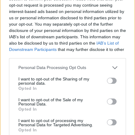
opt-out request is processed you may continue seeing
interest-based ads based on personal information utilized by
us or personal information disclosed to third parties prior to
your opt-out. You may separately opt-out of the further
disclosure of your personal information by third parties on the
IAB’s list of downstream participants. This information may
also be disclosed by us to third parties on the
IAB’s List of
Downstream Participants
that may further disclose it to other
third parties.
Ο κίνδυνος αυτός υπήρξε ακόμη μεγαλύτερος για
Please note that this website/app uses one or more Google
γυναίκες και κορίτσια ευάλωτων κοινωνικών
Personal Data Processing Opt Outs
services and may gather and store information including but
ομάδων, όπως για γυναίκες πρόσφυγες και
not limited to your visit or usage behaviour. You may click to
I want to opt-out of the Sharing of my
personal data.
αιτούσες άσυλο, μετανάστριες, γυναίκες με
grant or deny consent to Google and its third-party tags to
Opted In
use your data for below specified purposes in below Google
αναπηρία, ηλικιωμένες γυναίκες. Η σημερινή ημέρα
consent section.
I want to opt-out of the Sale of my
είναι μια καλή υπενθύμιση προς όλες τις γυναίκες
Personal Data.
για να υψώσουν τη φωνή τους απέναντι σε κάθε
Opted In
μορφή βίας εάν δεν το έχουν κάνει ήδη,
I want to opt-out of processing my
Personal Data for Targeted Advertising.
προτρέποντας κάθε γυναίκα δίπλα τους, να λύσει
Opted In
με τον ίδιο τρόπο τη σιωπή της και να ζητήσει