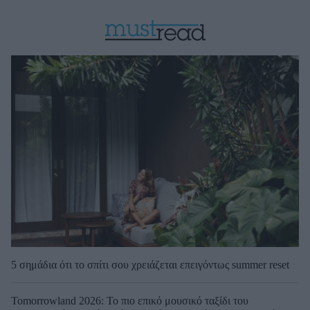
5 σημάδια ότι το σπίτι σου χρειάζεται επειγόντως summer reset
Tomorrowland 2026: Το πιο επικό μουσικό ταξίδι του