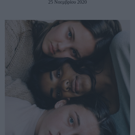
25 Νοεμβρίου 2020
Μακιγιάζ
Beauty News
Well being
Ψυχολογία
Υγεία + Διατροφή
Σχέσεις & Σεξ
Fitness
Woman Power
Parenting
Working Girl
Real Women
Πρόσωπα