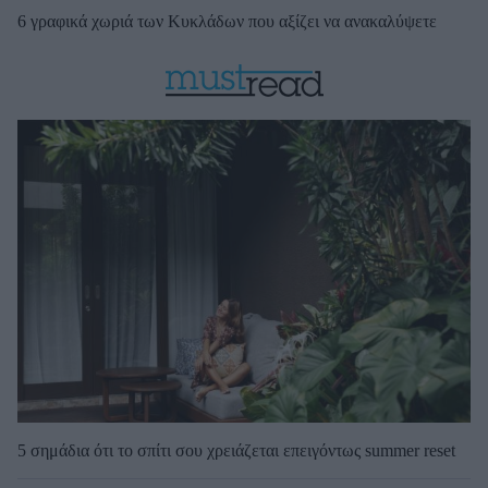
6 γραφικά χωριά των Κυκλάδων που αξίζει να ανακαλύψετε
5 σημάδια ότι το σπίτι σου χρειάζεται επειγόντως summer reset