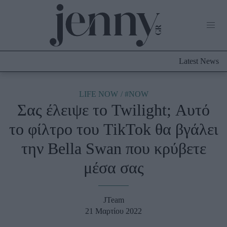
Life Now
What's New
Travel
Latest News
Culture
City Blogging
ABOUT US
ΔΙΑΦΗΜΙΣΤΕΙΤΕ
ΕΠΙΚΟΙΝΩΝΙΑ
LIFE NOW
#NOW
Σας έλειψε το Twilight; Αυτό
Fashion
το φίλτρο του TikTok θα βγάλει
Shopping
την Bella Swan που κρύβετε
Styling Tips
Fashion News
μέσα σας
Beauty - Ομορφιά
JTeam
Skincare
21 Μαρτίου 2022
Μαλλιά - Νύχια