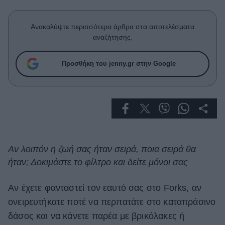
Celebrities
Συνεντεύξεις
Ανακαλύψτε περισσότερα άρθρα στα αποτελέσματα
Who
αναζήτησης.
True Stories
Ask the Guru
Προσθήκη του jenny.gr στην Google
Success Stories
Ζώδια
Living
Αν λοιπόν η ζωή σας ήταν σειρά, ποια σειρά θα
Deco
ήταν; Δοκιμάστε το φίλτρο και δείτε μόνοι σας
Cooking
Green
Aν έχετε φανταστεί τον εαυτό σας στο Forks, αν
ονειρευτήκατε ποτέ να περπατάτε στο καταπράσινο
Αφιερώματα
δάσος και να κάνετε παρέα με βρικόλακες ή