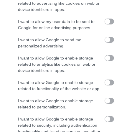
related to advertising like cookies on web or
— Sav ☁️ (@peepkn)
March 17, 2022
device identifiers in apps.
I want to allow my user data to be sent to
Google for online advertising purposes.
Αν λοιπόν η ζωή σας ήταν σειρά, ποια σειρά θα
ήταν; Δοκιμάστε το φίλτρο και δείτε μόνοι σας.
I want to allow Google to send me
personalized advertising.
I want to allow Google to enable storage
related to analytics like cookies on web or
ΔΙΑΒΑΖΟΝΤΑΙ ΤΩΡΑ
device identifiers in apps.
I want to allow Google to enable storage
related to functionality of the website or app.
Οι μαμάκηδες του ζωδιακού: Αυτά τα ζώδια είναι
I want to allow Google to enable storage
συνήθως κολλημένα στη μαμά τους
related to personalization.
I want to allow Google to enable storage
Τα 6 σημεία του σπιτιού που δεν χρειάζεται να
related to security, including authentication
καθαρίζεις κάθε εβδομάδα
functionality and fraud prevention, and other