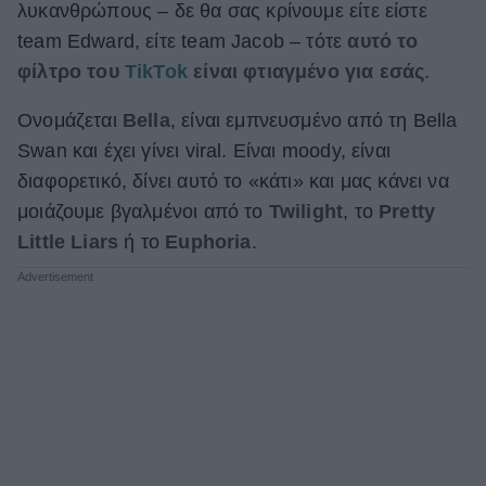
λυκανθρώπους – δε θα σας κρίνουμε είτε είστε
ΒΟΞ
team Edward, είτε team Jacob – τότε
αυτό το
φίλτρο του
TikTok
είναι φτιαγμένο για εσάς
.
Χωρίς Ταμπέλες
Ονομάζεται
Bella
, είναι εμπνευσμένο από τη Bella
Swan και έχει γίνει viral. Είναι moody, είναι
διαφορετικό, δίνει αυτό το «κάτι» και μας κάνει να
Women's Forum
μοιάζουμε βγαλμένοι από το
Twilight
, το
Pretty
Little Liars
ή το
Euphoria
.
Hautes Grecians
Γάμος
Market News