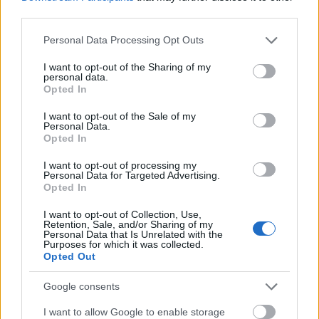
twilight (bella) filter on tiktok makes
third parties.
everyone look like they’re in twilight
Please note that this website/app uses one or more Google
Personal Data Processing Opt Outs
not PLL or euphoria, the trend
services and may gather and store information including but
not limited to your visit or usage behaviour. You may click to
I want to opt-out of the Sharing of my
makes no sense
personal data.
grant or deny consent to Google and its third-party tags to
Opted In
use your data for below specified purposes in below Google
consent section.
I want to opt-out of the Sale of my
Personal Data.
I feel better
Opted In
— Cynthia (@cynthiaruth95)
March 15,
I want to opt-out of processing my
Personal Data for Targeted Advertising.
2022
Opted In
I want to opt-out of Collection, Use,
Retention, Sale, and/or Sharing of my
Personal Data that Is Unrelated with the
Purposes for which it was collected.
makes a tik tok only to use the blue
Opted Out
#Twilight
filter they have on it to be
Google consents
w/ Bella!
I want to allow Google to enable storage