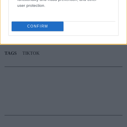
user protection.
3-3-3 rule: Ο κανόνας που θα αλλάξει τον τρόπο
που ντύνεσαι
CONFIRM
TAGS
TIKTOK