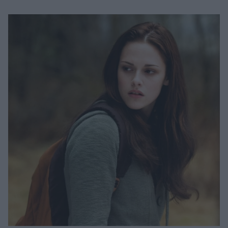
Μακιγιάζ
Beauty News
Well being
Ψυχολογία
Υγεία + Διατροφή
Σχέσεις & Σεξ
Fitness
Woman Power
Parenting
Working Girl
Real Women
Πρόσωπα