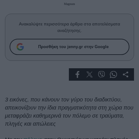
Celebrities
Magnum
Συνεντεύξεις
Who
Ανακαλύψτε περισσότερα άρθρα στα αποτελέσματα
True Stories
αναζήτησης.
Ask the Guru
Success Stories
Προσθήκη του jenny.gr στην Google
Ζώδια
Living
Deco
3 εικόνες, που κάνουν τον γύρο του διαδικτύου,
Cooking
απεικονίζουν την ίδια πραγματικότητα στη χώρα που
Green
μεταφράζει καθημερινά τον πόλεμο σε τραύματα,
πληγές και απώλειες
Αφιερώματα