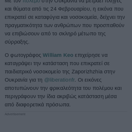
Με τον
πόλεμο
στην Ουκρανία να μετράει πληγές
και θύματα από τις 24 Φεβρουαρίου, η εικόνα που
ΒΟΞ
επικρατεί σε καταφύγια και νοσοκομεία, δείχνει την
πραγματικότητα των ανθρώπων που προσπαθούν
Χωρίς Ταμπέλες
να επιβιώσουν από το σκληρό μέτωπο της
σύρραξης.
Women's Forum
Ο φωτογράφος
William Keo
επιχείρησε να
καταγράψει την κατάσταση που επικρατεί σε
παιδιατρικό νοσοκομείο της Zaporizhzhia στην
Hautes Grecians
Ουκρανία για τη
@liberationfr
. ⁠Οι εικόνες
αποτυπώνουν την φρικαλεότητα του πολέμου και
περιγράφουν την ίδια ακριβώς κατάσταση μέσα
Γάμος
από διαφορετικά πρόσωπα.
Market News