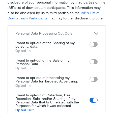
πυροβολήθηκε στο σαγόνι και η φωτογραφία στην
disclosure of your personal information by third parties on the
IAB’s list of downstream participants. This information may
οποία απεικονίζεται, είναι από τις 19 Μαρτίου του
also be disclosed by us to third parties on the
IAB’s List of
2022. Η δεύτερη φωτογραφία είναι τραβηγμένη την
Downstream Participants
that may further disclose it to other
ίδια μέρα σε έναν χώρο που λειτουργεί ως
third parties.
καταφύγιο για τους πρόσφυγες και πολλοί πολίτες
Please note that this website/app uses one or more Google
Personal Data Processing Opt Outs
προσπαθούν να απασχολήσουν τα παιδιά που
services and may gather and store information including but
not limited to your visit or usage behaviour. You may click to
I want to opt-out of the Sharing of my
έρχονται από την εμπόλεμη ζώνη για να τους
personal data.
grant or deny consent to Google and its third-party tags to
Opted In
απομακρύνουν τον φόβο.
use your data for below specified purposes in below Google
consent section.
I want to opt-out of the Sale of my
Στην τρίτη φωτογραφία, ένα κορίτσι που έχει μια
Personal Data.
Opted In
μεγάλη πληγή στο κεφάλι, εξετάζεται από τους
γιατρούς προκειμένου να διαπιστωθεί η κατάσταση
I want to opt-out of processing my
Personal Data for Targeted Advertising.
της υγείας της. Κάθε θύμα μοιράζεται και από μια
Opted In
διαφορετική ιστορία στις παραπάνω φωτογραφίες,
I want to opt-out of Collection, Use,
ωστόσο όλες έχουν κοινό παρονομαστή, τον
Retention, Sale, and/or Sharing of my
Personal Data that Is Unrelated with the
πόλεμο και τη δίνη του.
Purposes for which it was collected.
Opted Out