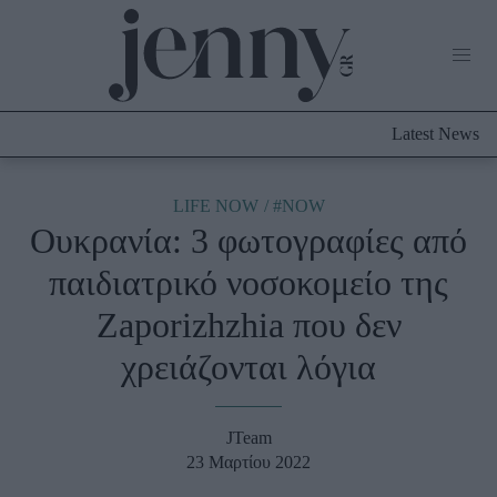
Life Now
What's New
Travel
Latest News
Culture
City Blogging
ABOUT US
ΔΙΑΦΗΜΙΣΤΕΙΤΕ
ΕΠΙΚΟΙΝΩΝΙΑ
LIFE NOW
#NOW
Ουκρανία: 3 φωτογραφίες από
Fashion
παιδιατρικό νοσοκομείο της
Shopping
Zaporizhzhia που δεν
Styling Tips
Fashion News
χρειάζονται λόγια
Beauty - Ομορφιά
JTeam
Skincare
23 Μαρτίου 2022
Μαλλιά - Νύχια