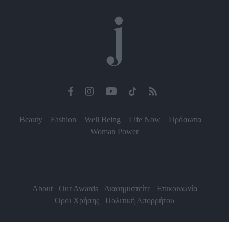
Beauty
Fashion
Well Being
Life Now
Πρόσωπα
Woman Power
About
Our Awards
Διαφημιστείτε
Επικοινωνία
Όροι Χρήσης
Πολιτική Απορρήτου
2026 Jenny.gr | All rights reserved