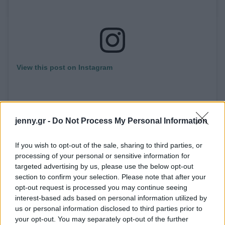
View this post on Instagram
jenny.gr -
Do Not Process My Personal Information
If you wish to opt-out of the sale, sharing to third parties, or
processing of your personal or sensitive information for
targeted advertising by us, please use the below opt-out
section to confirm your selection. Please note that after your
A post shared by Magnum Photos (@magnumphotos)
opt-out request is processed you may continue seeing
interest-based ads based on personal information utilized by
us or personal information disclosed to third parties prior to
Η 13χρονη Milena είναι σε τεχνητό κώμα αφότου
your opt-out. You may separately opt-out of the further