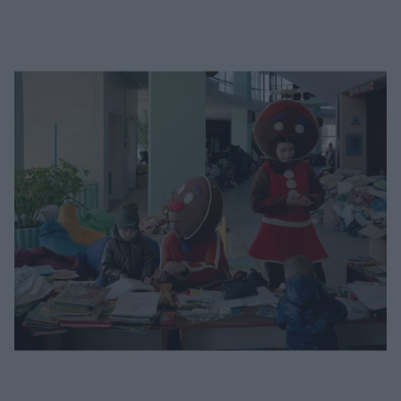
Μακιγιάζ
Beauty News
Well being
Ψυχολογία
Υγεία + Διατροφή
Σχέσεις & Σεξ
Fitness
Woman Power
Parenting
Working Girl
Real Women
Πρόσωπα