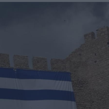
u
ies
Χωρίς Ταμπέλες
Market News