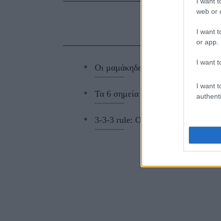
I want t
web or d
ΔΙΑΒ
I want t
or app.
I want t
Οι μαμάκηδες του ζωδιακού: Αυτά 
I want t
Τα 6 σημεία του σπιτιού που δεν χ
authenti
3-3-3 rule: Ο κανόνας που θα αλλά