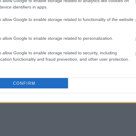
o allow Google to enable storage related to analytics like cookies on
evice identifiers in apps.
ΑΖΟΝΤΑΙ ΤΩΡΑ
o allow Google to enable storage related to functionality of the website
o allow Google to enable storage related to personalization.
τα ζώδια είναι συνήθως κολλημένα στη μαμά τους
o allow Google to enable storage related to security, including
ρειάζεται να καθαρίζεις κάθε εβδομάδα
cation functionality and fraud prevention, and other user protection.
ξει τον τρόπο που ντύνεσαι
CONFIRM