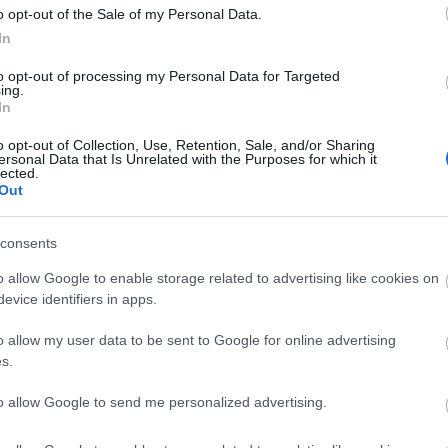
o opt-out of the Sale of my Personal Data.
ποτυχία του Υψηλάντη στη Μολδοβλαχία, η σπίθα της
In
 στην Πελοπόννησο, ένα από τα πιο καθυστερημένα
to opt-out of processing my Personal Data for Targeted
άθηκε σ’ όλο τον ελλαδικό χώρο. Διαβάστε τη συνέχεια
ing.
In
o opt-out of Collection, Use, Retention, Sale, and/or Sharing
ersonal Data that Is Unrelated with the Purposes for which it
lected.
Out
consents
o allow Google to enable storage related to advertising like cookies on
evice identifiers in apps.
o allow my user data to be sent to Google for online advertising
s.
to allow Google to send me personalized advertising.