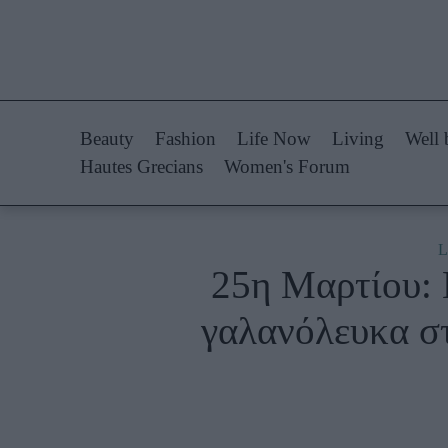
Life Now
Fashion
What's New
Shopping
Beauty
Fashion
Life Now
Living
Well 
Travel
Styling Tips
Hautes Grecians
Women's Forum
Culture
Fashion Ne
City Blogging
L
25η Μαρτίου: 
Woman Power
Πρόσω
γαλανόλευκα στ
Parenting
Celebrities
Working Girl
Συνεντεύξεις
Real Women
Who
True Stories