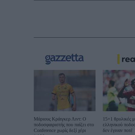
Μάριους Κράιγκερ Λιντ: Ο
15+1 θρυλικές μ
ποδοσφαιριστής που παίζει στο
ελληνικού ποδο
Conference χωρίς δεξί χέρι
δεν έγιναν ποτέ