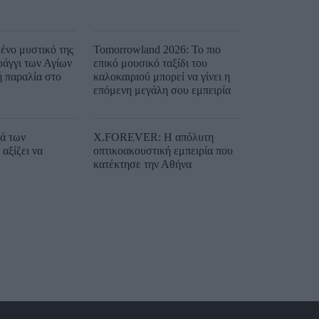
ένο μυστικό της
Tomorrowland 2026: Το πιο
ράγγι των Αγίων
επικό μουσικό ταξίδι του
ή παραλία στο
καλοκαιριού μπορεί να γίνει η
επόμενη μεγάλη σου εμπειρία
ιά των
X.FOREVER: Η απόλυτη
αξίζει να
οπτικοακουστική εμπειρία που
κατέκτησε την Αθήνα