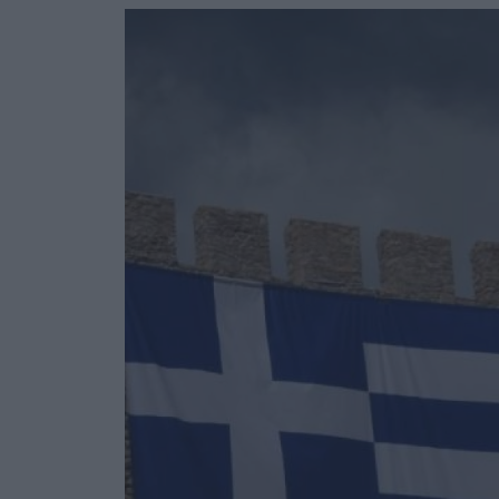
Ask the Gur
Success Stor
Αφιερώματα
ΒΟΞ
Hautes Grecians
Γάμος