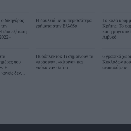
ι ο δικηγόρος
Η δουλειά με τα περισσότερα
Το καλά κρυμμ
 την
χρήματα στην Ελλάδα
Κρήτης: Το φα
Η ίδια εξέταση
και η μαγευτικ
 2022»
Λιβυκό
στα
Πυρόπληκτοι: Τι σημαίνουν τα
6 γραφικά χωρ
ημέρες που
«πράσινα», «κίτρινα» και
Κυκλάδων που 
»: Η
«κόκκινα» σπίτια
ανακαλύψετε
 κανείς δεν