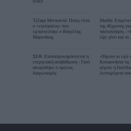
(vid)!
Τζέφρι Μονκαντά: Ποιος είναι
Marfin: Επιμένε
ο «εγκέφαλος» που
της 46χρονης για
εμπιστεύτηκε ο Βαγγέλης
ταυτοποίηση - «
Μαρινάκης
είχε γίνει και το
ΣΕΦ: Επαναπροκηρύσσεται η
«Ήμουν κι εγώ 
ενεργειακή αναβάθμιση - Γιατί
Κουφονήσια τις 
ακυρώθηκε ο πρώτος
γέμισε η Ιταλίδα
διαγωνισμός
λεπτομέρεια που
ανέφερε