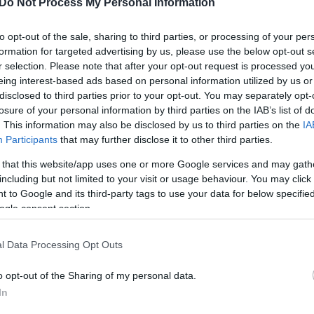
Do Not Process My Personal Information
του jenny.gr στην Google
to opt-out of the sale, sharing to third parties, or processing of your per
formation for targeted advertising by us, please use the below opt-out s
r selection. Please note that after your opt-out request is processed y
eing interest-based ads based on personal information utilized by us or
το doodle της Google
disclosed to third parties prior to your opt-out. You may separately opt-
losure of your personal information by third parties on the IAB’s list of
οία κυματίζει η
Google τιμά με το σημερινό της
. This information may also be disclosed by us to third parties on the
IA
Participants
that may further disclose it to other third parties.
ο ξέσπασμα της
Ελληνικής Επανάστασης
! Η
 εθνικής παλιγγενεσίας, καθώς πέτυχε την ίδρυση του
 that this website/app uses one or more Google services and may gath
including but not limited to your visit or usage behaviour. You may click 
ι ένα από τα κομβικά σημεία της ευρωπαϊκής ιστορίας
 to Google and its third-party tags to use your data for below specifi
φετηρία για τη διάλυση της Οθωμανικής Αυτοκρατορίας
ogle consent section.
σε φάση παρακμής.
l Data Processing Opt Outs
στικά τον Φλεβάρη του 1821 στις παραδουνάβιες
ψηλάντη και ενδυναμώθηκε στην Πελοπόννησο τον
o opt-out of the Sharing of my personal data.
In
ωση της Καλαμάτας και την Προκήρυξη των
την ευρωπαϊκή κοινή γνώμη, ότι ξεσηκώθηκαν για την