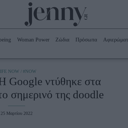
Beauty -
Ομορφιά
ABOUT US
ΔΙΑΦΗΜΙΣΤΕΙΤΕ
ΕΠΙΚΟΙΝΩΝΙΑ
being
Woman Power
Ζώδια
Πρόσωπα
Αφιερώμα
Skincare
ws
Μαλλιά - Νύχια
Μακιγιάζ
Beauty News
IFE NOW
#NOW
Η Google ντύθηκε στα
πα
Ζώδια
ο σημερινό της doodle
25 Μαρτίου 2022