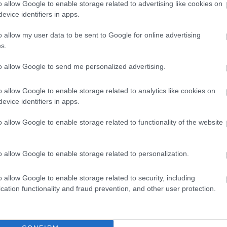
o allow Google to enable storage related to advertising like cookies on
τα άρθρα που διαβάζατε όσο χρησιμοποιούσατε το Wi-F
evice identifiers in apps.
ότερα και χωρίς τη χρήση internet. Όταν βάζετε ένα page
το κάνει download. Για να προσθέσετε ένα άρθρο στο
o allow my user data to be sent to Google for online advertising
πί του share στο κέντρο του navigation bar στο κάτω
s.
Add to Reading List.
to allow Google to send me personalized advertising.
o allow Google to enable storage related to analytics like cookies on
evice identifiers in apps.
ΑΖΟΝΤΑΙ ΤΩΡΑ
o allow Google to enable storage related to functionality of the website
o allow Google to enable storage related to personalization.
ει κάτω από 2 ευρώ και θα βάλει σε τάξη το ντουλάπι της
o allow Google to enable storage related to security, including
cation functionality and fraud prevention, and other user protection.
ξει τον τρόπο που ντύνεσαι