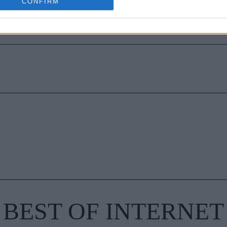
CONFIRM
τα ζώδια είναι συνήθως κολλημένα στη μαμά τους
BEST OF INTERNET