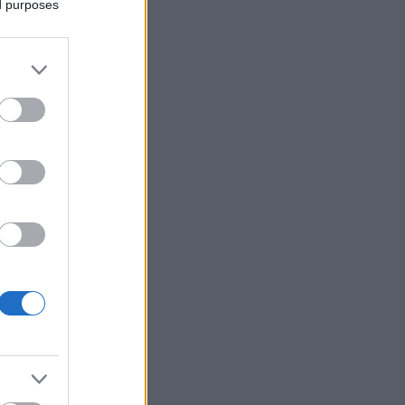
ed purposes
ε