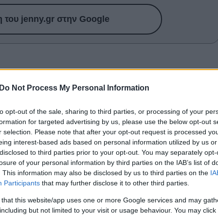
του jenny.gr στην Google
 που "τρώνε" τα δεδομένα σας, δεν είναι ο μοναδικός
χρήση δεδομένων στο iPhone σας
Do Not Process My Personal Information
ς βοηθήσουν να κρατήσετε τα δεδομένα σας υπό έλεγχο.
to opt-out of the sale, sharing to third parties, or processing of your per
formation for targeted advertising by us, please use the below opt-out s
πό τα iTunes και το App Store
r selection. Please note that after your opt-out request is processed y
eing interest-based ads based on personal information utilized by us or
disclosed to third parties prior to your opt-out. You may separately opt-
 iTunes και το App Store να κατεβάζον μουσική, ταινίες
losure of your personal information by third parties on the IAB’s list of
δεμένοι με Wi-Fi. Πηγαίντε στις Ρυθμίσεις > iTunes & Ap
. This information may also be disclosed by us to third parties on the
IA
δομένων στο off.
Participants
that may further disclose it to other third parties.
 that this website/app uses one or more Google services and may gath
kground App Refresh
including but not limited to your visit or usage behaviour. You may click 