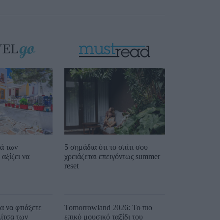
ιά των
5 σημάδια ότι το σπίτι σου
αξίζει να
χρειάζεται επειγόντως summer
reset
ια να φτιάξετε
Tomorrowland 2026: Το πιο
λίτσα των
επικό μουσικό ταξίδι του