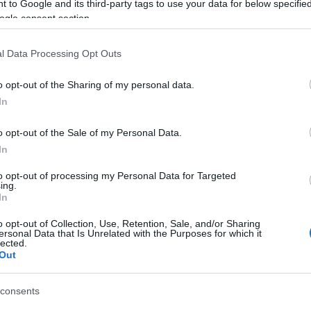
 to Google and its third-party tags to use your data for below specifi
date στο background, έτσι ώστε να περιλαμβάνουν νέο
ogle consent section.
 να κάνετε κάτι άλλο στο κινητό σας. Πηγαίντε Settings >
esh και γυρίστε το στο off.
l Data Processing Opt Outs
o opt-out of the Sharing of my personal data.
ποιούν τα περισσότερα data
In
llular και μπορείτε να δείτε πόσα data έχετε καταναλώσει
o opt-out of the Sale of my Personal Data.
apps σας. Μπορείτε να δείτε πόσα data καναλώνει το κάθ
In
ε από το να το κάνει όταν έχετε ανοιχτό το 4g.
to opt-out of processing my Personal Data for Targeted
ing.
όσο συχνά
In
o opt-out of Collection, Use, Retention, Sale, and/or Sharing
 νέα emails στο κινητό σας - όσο πιο σπάνιο, τόσο
ersonal Data that Is Unrelated with the Purposes for which it
lected.
τε Settings > Mail > Accounts > Fetch New Data.
Out
g List του Safari
consents