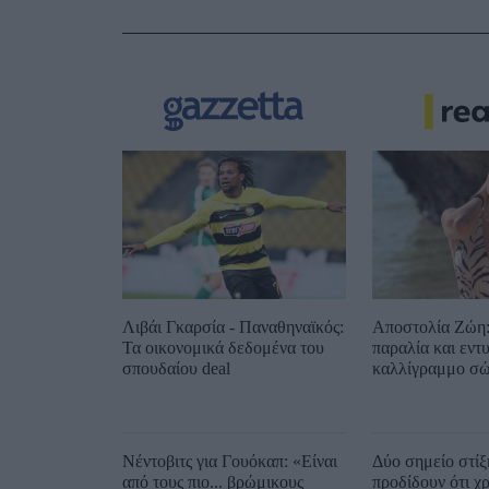
Λιβάι Γκαρσία - Παναθηναϊκός:
Αποστολία Ζώη:
Τα οικονομικά δεδομένα του
παραλία και εντ
σπουδαίου deal
καλλίγραμμο σώ
Νέντοβιτς για Γουόκαπ: «Είναι
Δύο σημείο στίξ
από τους πιο... βρώμικους
προδίδουν ότι χ