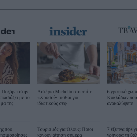
 Ποζάρει στην
Αστέρια Michelin στο σπίτι:
6 γραφικά χωρ
υπωσιάζει με το
«Χρυσοί» μισθοί για
Κυκλάδων που 
μα της
ιδιωτικούς σεφ
ανακαλύψετε
ης που
Τουρισμός για Όλους: Ποιοι
7 έξυπνα tips γ
ρησιμοποίησες
κάνουν αίτηση σήμερα
γρήγορα τη βα