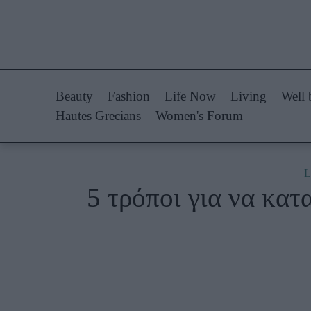
Life Now
Fashion
What's New
Shopping
Beauty
Fashion
Life Now
Living
Well 
Travel
Styling Tips
Hautes Grecians
Women's Forum
Culture
Fashion Ne
City Blogging
L
5 τρόποι για να κα
Woman Power
Πρόσω
Parenting
Celebrities
Working Girl
Συνεντεύξεις
Real Women
Who
True Stories