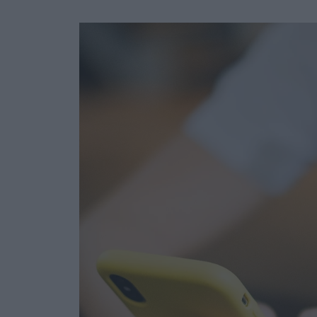
Ask the Gur
Success Stor
Αφιερώματα
ΒΟΞ
Hautes Grecians
Γάμος