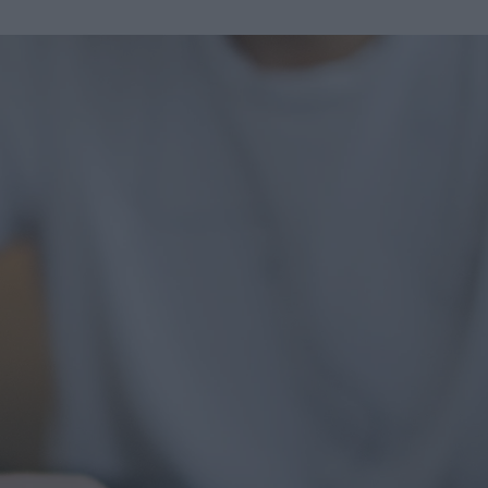
u
ies
Χωρίς Ταμπέλες
Market News