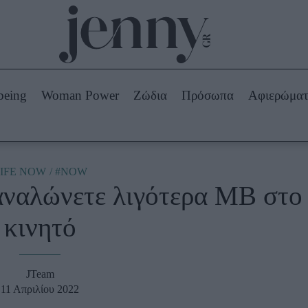
Beauty -
Ομορφιά
ABOUT US
ΔΙΑΦΗΜΙΣΤΕΙΤΕ
ΕΠΙΚΟΙΝΩΝΙΑ
being
Woman Power
Ζώδια
Πρόσωπα
Αφιερώμα
Skincare
ws
Μαλλιά - Νύχια
Μακιγιάζ
Beauty News
IFE NOW
#NOW
ταναλώνετε λιγότερα ΜΒ στο
πα
Ζώδια
κινητό
JTeam
11 Απριλίου 2022