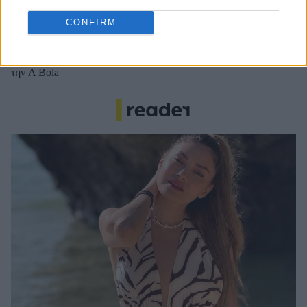
Νέντοβιτς για Γουόκαπ: «Είναι από τους πιο... βρώμικους
CONFIRM
παίκτες της EuroLeague, αλλά τόσο καλό παιδί!»
Ολυμπιακός: Τελειώνει άμεσα του Μπραγκάντσα σύμφωνα με
την A Bola