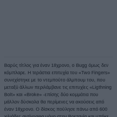
Βαρύς τίτλος για έναν 18χρονο, ο Bugg όμως δεν
κόμπλαρε. Η τεράστια επιτυχία του «Two Fingers»
συνεχίστηκε με το ντεμπούτο άλμπουμ του, που
μεταξύ άλλων περιλάμβανε τις επιτυχίες «Ligthning
Bolt» και «Broke» -επίσης δύο κομμάτια που
μάλλον δύσκολα θα περίμενες να ακούσεις από
έναν 18χρονο. Ο δίσκος πούλησε πάνω από 600
χιλιάδες αντίγραφα μόνο στην Βρετανία και μπήκε