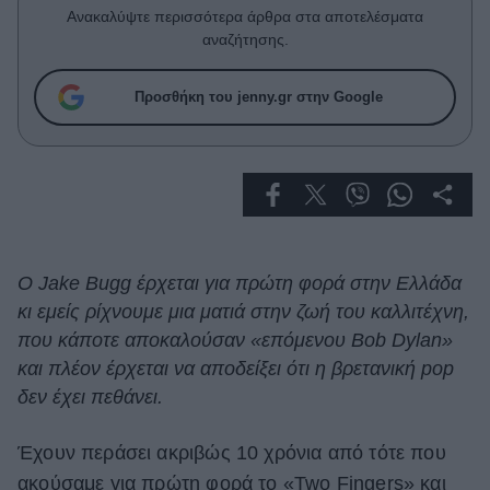
Celebrities
Ανακαλύψτε περισσότερα άρθρα στα αποτελέσματα
Συνεντεύξεις
αναζήτησης.
Who
True Stories
Προσθήκη του jenny.gr στην Google
Ask the Guru
Success Stories
Ζώδια
Living
Ο Jake Bugg έρχεται για πρώτη φορά στην Ελλάδα
κι εμείς ρίχνουμε μια ματιά στην ζωή του καλλιτέχνη,
Deco
που κάποτε αποκαλούσαν «επόμενου Bob Dylan»
Cooking
και πλέον έρχεται να αποδείξει ότι η βρετανική pop
Green
δεν έχει πεθάνει.
Αφιερώματα
Έχουν περάσει ακριβώς 10 χρόνια από τότε που
ακούσαμε για πρώτη φορά το «Two Fingers» και