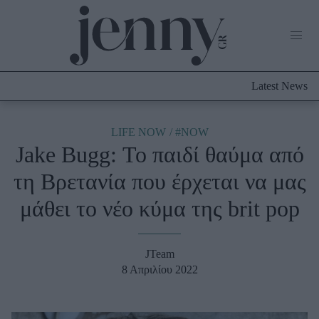
Life Now
What's New
Travel
Latest News
Culture
City Blogging
ABOUT US
ΔΙΑΦΗΜΙΣΤΕΙΤΕ
ΕΠΙΚΟΙΝΩΝΙΑ
LIFE NOW
#NOW
Jake Bugg: Το παιδί θαύμα από
Fashion
τη Βρετανία που έρχεται να μας
Shopping
μάθει το νέο κύμα της brit pop
Styling Tips
Fashion News
JTeam
Beauty - Ομορφιά
8 Απριλίου 2022
Skincare
Μαλλιά - Νύχια