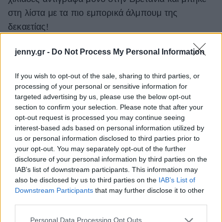
στη λίστα με τα πιο εμπορικά άλμπουμ της
δεκαετίας!
Διαβάστε τη συνέχεια στο
jenny.gr -
Do Not Process My Personal Information
monopoli.gr
If you wish to opt-out of the sale, sharing to third parties, or
processing of your personal or sensitive information for
targeted advertising by us, please use the below opt-out
section to confirm your selection. Please note that after your
opt-out request is processed you may continue seeing
ΔΙΑΒΑΖΟΝΤΑΙ ΤΩΡΑ
interest-based ads based on personal information utilized by
us or personal information disclosed to third parties prior to
your opt-out. You may separately opt-out of the further
disclosure of your personal information by third parties on the
IAB’s list of downstream participants. This information may
Το gadget από τα IKEA που κοστίζει κάτω από 2
also be disclosed by us to third parties on the
IAB’s List of
ευρώ και θα βάλει σε τάξη το ντουλάπι της
Downstream Participants
that may further disclose it to other
κουζίνας σου
third parties.
Please note that this website/app uses one or more Google
Personal Data Processing Opt Outs