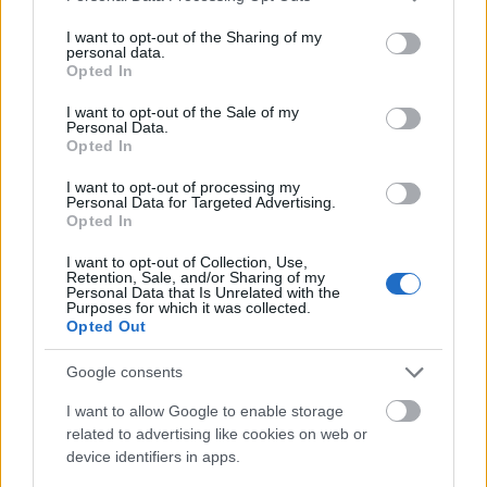
3-3-3 rule: Ο κανόνας που θα αλλάξει τον τρόπο
services and may gather and store information including but
not limited to your visit or usage behaviour. You may click to
I want to opt-out of the Sharing of my
που ντύνεσαι
personal data.
grant or deny consent to Google and its third-party tags to
Opted In
use your data for below specified purposes in below Google
Όσοι μεγάλωσαν χωρίς κινητά, απέκτησαν 6
consent section.
I want to opt-out of the Sale of my
Personal Data.
δεξιότητες ζωής που οι νέοι δεν θα μάθουν ποτέ
Opted In
I want to opt-out of processing my
Personal Data for Targeted Advertising.
Opted In
I want to opt-out of Collection, Use,
Retention, Sale, and/or Sharing of my
Personal Data that Is Unrelated with the
Purposes for which it was collected.
Opted Out
Google consents
BEST OF INTERNET
I want to allow Google to enable storage
related to advertising like cookies on web or
device identifiers in apps.