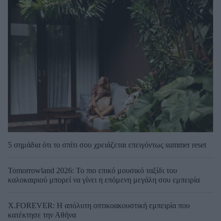
5 σημάδια ότι το σπίτι σου χρειάζεται επειγόντως summer reset
Tomorrowland 2026: Το πιο επικό μουσικό ταξίδι του
καλοκαιριού μπορεί να γίνει η επόμενη μεγάλη σου εμπειρία
X.FOREVER: Η απόλυτη οπτικοακουστική εμπειρία που
κατέκτησε την Αθήνα