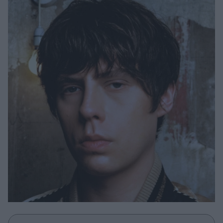
Μακιγιάζ
Beauty News
Well being
Ψυχολογία
Υγεία + Διατροφή
Σχέσεις & Σεξ
Fitness
Woman Power
Parenting
Working Girl
Real Women
Πρόσωπα