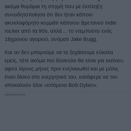
ακόμα θυμάμαι τη στιγμή που με έκπληξη
ΒΟΞ
συνειδητοποίησα ότι δεν ήταν κάποιο
ακυκλοφόρητο κομμάτι κάποιου Βρετανού indie
rocker από τα 90s, αλλά… το ντεμπούτο ενός
Χωρίς Ταμπέλες
18χρονου αγοριού, ονόματι Jake Bugg.
Και αν δεν μπορούμε να το ξεχάσουμε εύκολα
Women's Forum
εμείς, τότε ακόμα πιο δύσκολο θα είναι για εκείνον,
αφού λίγους μήνες πριν ενηλικιωθεί και με μόλις
Hautes Grecians
έναν δίσκο στο ενεργητικό του, κατάφερε να τον
αποκαλούν όλοι «επόμενο Bob Dylan».
Γάμος
Market News