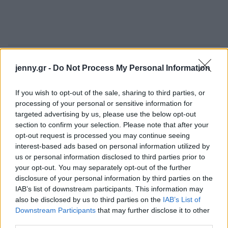
Κριτική και αίθουσες προβολής
jenny.gr -
Do Not Process My Personal Information
Διαβάστε τη συνέχεια στο
If you wish to opt-out of the sale, sharing to third parties, or
monopoli.gr
processing of your personal or sensitive information for
targeted advertising by us, please use the below opt-out
section to confirm your selection. Please note that after your
opt-out request is processed you may continue seeing
interest-based ads based on personal information utilized by
us or personal information disclosed to third parties prior to
ΔΙΑΒΑΖΟΝΤΑΙ ΤΩΡΑ
your opt-out. You may separately opt-out of the further
disclosure of your personal information by third parties on the
IAB’s list of downstream participants. This information may
also be disclosed by us to third parties on the
IAB’s List of
Downstream Participants
that may further disclose it to other
Οι μαμάκηδες του ζωδιακού: Αυτά τα ζώδια είναι
third parties.
συνήθως κολλημένα στη μαμά τους