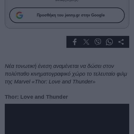
Celebrities
Συνεντεύξεις
Προσθήκη του jenny.gr στην Google
Who
True Stories
Ask the Guru
Success Stories
Ζώδια
Νέα τονωτική ένεση αναμένεται να δώσει στον
πολύπαθο κινηματογραφικό χώρο το τελευταίο φιλμ
Living
της Marvel «Thor: Love and Thunder»
Deco
Thor: Love and Thunder
Cooking
Green
Αφιερώματα