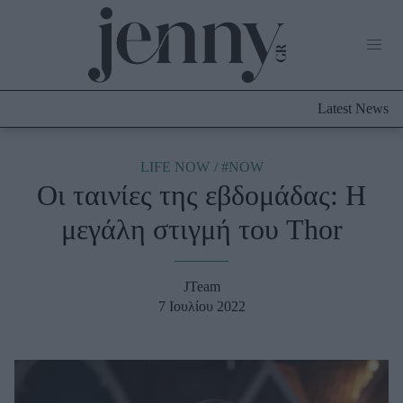
Life Now
What's New
Travel
Latest News
Culture
City Blogging
ABOUT US
ΔΙΑΦΗΜΙΣΤΕΙΤΕ
ΕΠΙΚΟΙΝΩΝΙΑ
LIFE NOW
#NOW
Οι ταινίες της εβδομάδας: Η
Fashion
μεγάλη στιγμή του Thor
Shopping
Styling Tips
Fashion News
JTeam
7 Ιουλίου 2022
Beauty - Ομορφιά
Skincare
Μαλλιά - Νύχια