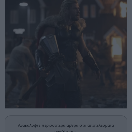
Μακιγιάζ
Beauty News
Well being
Ψυχολογία
Υγεία + Διατροφή
Σχέσεις & Σεξ
Fitness
Woman Power
Parenting
Working Girl
Real Women
Πρόσωπα
Ανακαλύψτε περισσότερα άρθρα στα αποτελέσματα
αναζήτησης.