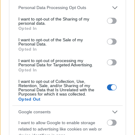
Please note that this website/app uses one or more Google
Personal Data Processing Opt Outs
services and may gather and store information including but
Τα 6 σημεία του σπιτιού που δεν χρειάζεται να
not limited to your visit or usage behaviour. You may click to
I want to opt-out of the Sharing of my
καθαρίζεις κάθε εβδομάδα
personal data.
grant or deny consent to Google and its third-party tags to
Opted In
use your data for below specified purposes in below Google
consent section.
3-3-3 rule: Ο κανόνας που θα αλλάξει τον τρόπο
I want to opt-out of the Sale of my
Personal Data.
που ντύνεσαι
Opted In
I want to opt-out of processing my
Personal Data for Targeted Advertising.
Opted In
I want to opt-out of Collection, Use,
Retention, Sale, and/or Sharing of my
Personal Data that Is Unrelated with the
Purposes for which it was collected.
Opted Out
Google consents
BEST OF INTERNET
I want to allow Google to enable storage
related to advertising like cookies on web or