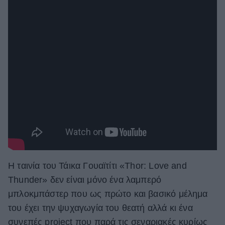
ΒΟΞ
Χωρίς Ταμπέλες
Women's Forum
Hautes Grecians
Η ταινία του Τάικα Γουαϊτίτι «Thor: Love and
Γάμος
Thunder» δεν είναι μόνο ένα λαμπερό
μπλοκμπάστερ που ως πρώτο και βασικό μέλημα
Market News
του έχει την ψυχαγωγία του θεατή αλλά κι ένα
συνεπές project που παρά τις σεναριακές κυρίως