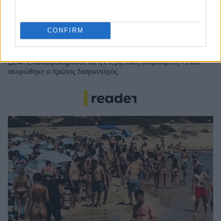
Conference χωρίς δεξί χέρι (vid)!
Τζέφρι Μονκαντά: Ποιος είναι ο «εγκέφαλος» που εμπιστεύτηκε
CONFIRM
ο Βαγγέλης Μαρινάκης
ΣΕΦ: Επαναπροκηρύσσεται η ενεργειακή αναβάθμιση - Γιατί
ακυρώθηκε ο πρώτος διαγωνισμός