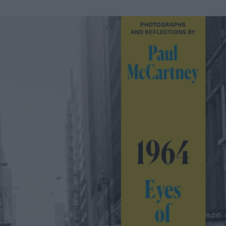
u
ies
Χωρίς Ταμπέλες
Market News