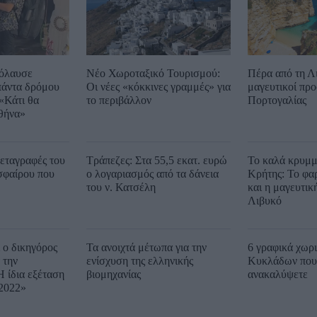
όλαυσε
Νέο Χωροταξικό Τουρισμού:
Πέρα από τη Λ
πάντα δρόμου
Οι νέες «κόκκινες γραμμές» για
μαγευτικοί προ
«Κάτι θα
το περιβάλλον
Πορτογαλίας
θήνα»
εταγραφές του
Τράπεζες: Στα 55,5 εκατ. ευρώ
Το καλά κρυμμ
σφαίρου που
ο λογαριασμός από τα δάνεια
Κρήτης: Το φα
του ν. Κατσέλη
και η μαγευτικ
Λιβυκό
ι ο δικηγόρος
Τα ανοιχτά μέτωπα για την
6 γραφικά χωρ
 την
ενίσχυση της ελληνικής
Κυκλάδων που 
Η ίδια εξέταση
βιομηχανίας
ανακαλύψετε
 2022»