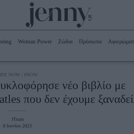
Beauty -
Ομορφιά
ABOUT US
ΔΙΑΦΗΜΙΣΤΕΙΤΕ
ΕΠΙΚΟΙΝΩΝΙΑ
being
Woman Power
Ζώδια
Πρόσωπα
Αφιερώμα
Skincare
ws
Μαλλιά - Νύχια
Μακιγιάζ
Beauty News
IFE NOW
#NOW
υκλοφόρησε νέο βιβλίο με
πα
Ζώδια
tles που δεν έχουμε ξαναδεί
JTeam
8 Ιουνίου 2023