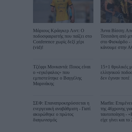
Μάριους Κράιγκερ Λιντ: Ο
Άννα Βίσση: Απ
ποδοσφαιριστής που παίζει στο
Τσιτσάνη από μ
Conference χωρίς δεξί χέρι
στο Φισκάρδο - 
(vid)!
κάνουμε στην Α
Τζέφρι Μονκαντά: Ποιος είναι
15+1 θρυλικές μ
ο «εγκέφαλος» που
ελληνικού ποδο
εμπιστεύτηκε ο Βαγγέλης
δεν έγιναν ποτέ
Μαρινάκης
ΣΕΦ: Επαναπροκηρύσσεται η
Marfin: Επιμένε
ενεργειακή αναβάθμιση - Γιατί
της 46χρονης για
ακυρώθηκε ο πρώτος
ταυτοποίηση - «
διαγωνισμός
είχε γίνει και το