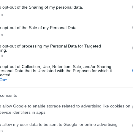
 για περισσότερες από 274 φωτογραφίες από την περίοδο
o opt-out of the Sharing of my personal data.
κέρδισαν τεράστια διεθνή αναγνώριση με συναυλίες σε
In
 Υόρκη, Μαϊάμι και Ουάσιγκτον και τον κόσμο να τους
o opt-out of the Sale of my Personal Data.
In
to opt-out of processing my Personal Data for Targeted
ing.
In
o opt-out of Collection, Use, Retention, Sale, and/or Sharing
ersonal Data that Is Unrelated with the Purposes for which it
lected.
Out
consents
o allow Google to enable storage related to advertising like cookies on
evice identifiers in apps.
oli.gr
o allow my user data to be sent to Google for online advertising
s.