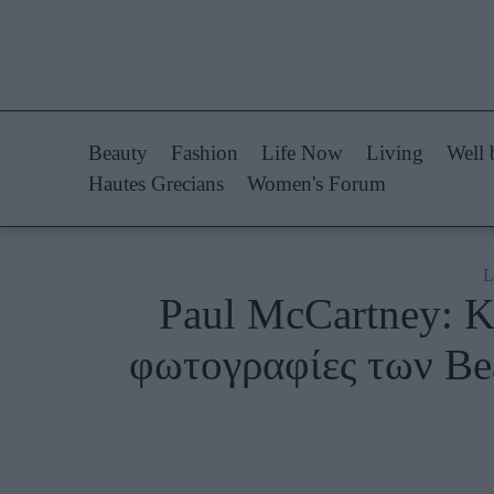
Life Now
Fashion
What's New
Shopping
Beauty
Fashion
Life Now
Living
Well 
Travel
Styling Tips
Hautes Grecians
Women's Forum
Culture
Fashion Ne
City Blogging
L
Paul McCartney: Κ
Woman Power
Πρόσω
φωτογραφίες των Bea
Parenting
Celebrities
Working Girl
Συνεντεύξεις
Real Women
Who
True Stories