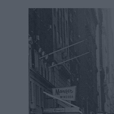
Ask the Gur
Success Stor
Αφιερώματα
ΒΟΞ
Hautes Grecians
Γάμος