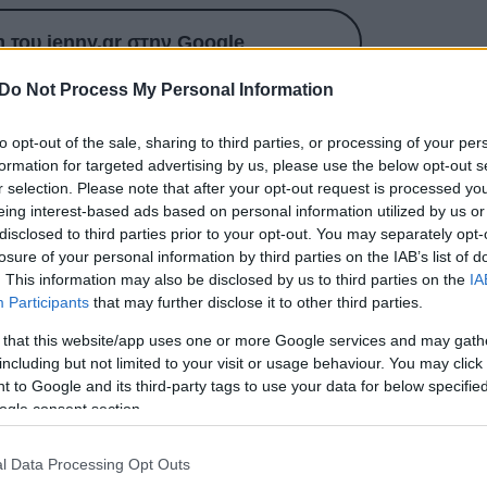
του jenny.gr στην Google
Do Not Process My Personal Information
to opt-out of the sale, sharing to third parties, or processing of your per
αθαριού» με τίτλο ««1964: Eyes of the Storm»
formation for targeted advertising by us, please use the below opt-out s
r selection. Please note that after your opt-out request is processed y
έχρι πρότινος προσωπικό του φωτογραφικό υλικό από
eing interest-based ads based on personal information utilized by us or
ρισαν την παγκόσμια αποθέωση.
disclosed to third parties prior to your opt-out. You may separately opt-
losure of your personal information by third parties on the IAB’s list of
αι ως μια εκρηκτική περίοδος για τους Beatles. Ήταν
. This information may also be disclosed by us to third parties on the
IA
Participants
that may further disclose it to other third parties.
τος απογειώθηκε με επιτυχίες όπως το «Please Pleas
 Loves You». Αυτές τις στιγμές, που έμελλε να
 that this website/app uses one or more Google services and may gath
including but not limited to your visit or usage behaviour. You may click 
ής για πάντα, είχε αποφασίσει τότε ο Paul McCartney ν
 to Google and its third-party tags to use your data for below specifi
γραφική του μηχανή.
ogle consent section.
όρητο φωτογραφικό υλικό περιλαμβάνεται στο «1964:
l Data Processing Opt Outs
ίο του θρυλικού σκαθαριού σε συνεργασία με την