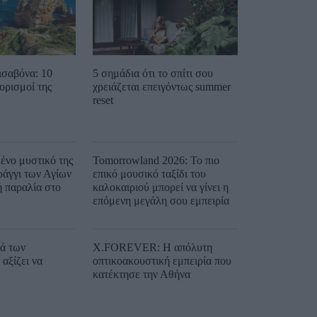
ισαβόνα: 10
5 σημάδια ότι το σπίτι σου
ορισμοί της
χρειάζεται επειγόντως summer
reset
ένο μυστικό της
Tomorrowland 2026: Το πιο
ράγγι των Αγίων
επικό μουσικό ταξίδι του
ή παραλία στο
καλοκαιριού μπορεί να γίνει η
επόμενη μεγάλη σου εμπειρία
ιά των
X.FOREVER: Η απόλυτη
αξίζει να
οπτικοακουστική εμπειρία που
κατέκτησε την Αθήνα