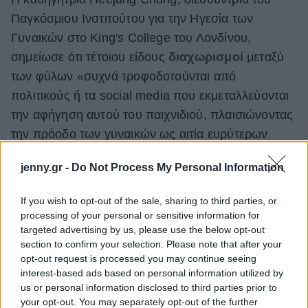
Παγκόσμιου Ινστιτούτου για την Ηγεσία των
Γυναικών στο King's College του Λονδίνου,
σημείωσε ότι τέτοιου είδους
διαχωρισμοί
μεταξύ
των φύλων «συχνά τροφοδοτούνται από
πολιτικούς ή τα social media που εκμεταλλεύονται
την αφήγηση αυτού του παιχνιδιού, πλαισιώνοντας
την πρόοδο των γυναικών ως αιτία ευρύτερων
κοινωνικών παραπόνων, όπως η μείωση των καλά
jenny.gr -
Do Not Process My Personal Information
αμειβόμενων, ασφαλών θέσεων εργασίας». Όμως
«είναι σημαντικό να προωθήσουμε μια νοοτροπία
If you wish to opt-out of the sale, sharing to third parties, or
ανάπτυξης
, ενισχύοντας την ιδέα ότι η ισότητα των
processing of your personal or sensitive information for
φύλων μπορεί να ωφελήσει όλους», πρόσθεσε.
targeted advertising by us, please use the below opt-out
section to confirm your selection. Please note that after your
opt-out request is processed you may continue seeing
interest-based ads based on personal information utilized by
us or personal information disclosed to third parties prior to
your opt-out. You may separately opt-out of the further