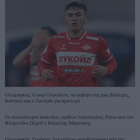
Ολυμπιακός: Ο φορ Ουγκάλντε, τα φαβορί στα χαφ (Κάσερες,
Καντιού) και ο Τικνιζιάν για αριστερά
Οι πλουσιότεροι ιδιοκτήτες ομάδων παγκοσμίως: Πάνω από τον
Φλορεντίνο Πέρεθ ο Βαγγέλης Μαρινάκης
Ολυμπιακός, Γουόκαπ: Δεν υπάρχει οπισθοχώρηση από την