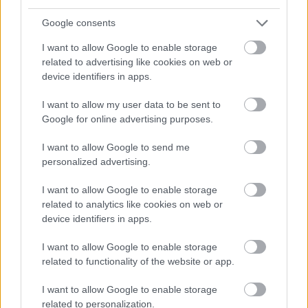
Google consents
I want to allow Google to enable storage
related to advertising like cookies on web or
Συνεχίζοντας τώρα με τα στοιχεία, έξι στους 10
device identifiers in apps.
(60%) άνδρες της γενιάς Z συμφωνεί ότι οι άνδρες
αναμένεται να κάνουν πάρα πολλά για να
I want to allow my user data to be sent to
Google for online advertising purposes.
υποστηρίξουν την ισότητα, ενώ 38% των γυναικών
της γενιάς Z αισθάνεται το ίδιο. Και πάλι, αυτό είναι
I want to allow Google to send me
το μεγαλύτερο χάσμα μεταξύ των δύο γενεών στη
personalized advertising.
συγκεκριμένη ερώτηση. Στα καλά νέα, οι
I want to allow Google to enable storage
περισσότεροι άνθρωποι που συμμετείχαν στην
related to analytics like cookies on web or
έρευνα δήλωσαν ότι η επίτευξη της
ισότητας των
device identifiers in apps.
φύλων είναι σημαντική
για τους ίδιους
I want to allow Google to enable storage
προσωπικά.
related to functionality of the website or app.
I want to allow Google to enable storage
related to personalization.