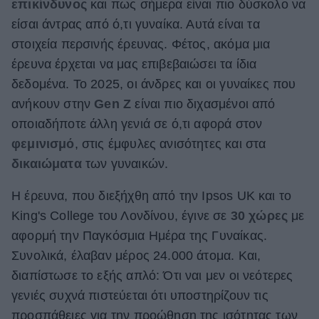
επικίνδυνος
και πως σήμερα είναι πιο δύσκολο να
ΒΟΞ
είσαι άντρας από ό,τι γυναίκα. Αυτά είναι τα
στοιχεία περσινής έρευνας. Φέτος, ακόμα μια
έρευνα έρχεται να μας επιβεβαιώσει τα ίδια
Χωρίς Ταμπέλες
δεδομένα. Το 2025, οι άνδρες και οι γυναίκες που
ανήκουν στην
Gen Z
είναι πιο διχασμένοι από
οποιαδήποτε άλλη γενιά σε ό,τι αφορά στον
Women's Forum
φεμινισμό
, στις έμφυλες ανισότητες και στα
δικαιώματα
των γυναικών.
Hautes Grecians
Η έρευνα, που διεξήχθη από την Ipsos UK και το
King's College του Λονδίνου, έγινε σε
30 χώρες
με
αφορμή την Παγκόσμια Ημέρα της Γυναίκας.
Γάμος
Συνολικά, έλαβαν μέρος 24.000 άτομα. Και,
διαπίστωσε το εξής απλό: Ότι ναι μεν οι νεότερες
Market News
γενιές συχνά πιστεύεται ότι υποστηρίζουν τις
προσπάθειες για την προώθηση της ισότητας των