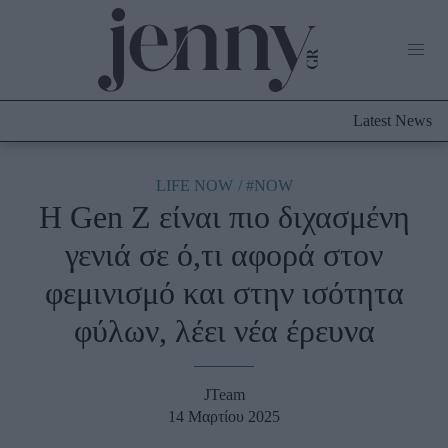
Life Now
What's New
Travel
Latest News
Culture
City Blogging
ABOUT US
ΔΙΑΦΗΜΙΣΤΕΙΤΕ
ΕΠΙΚΟΙΝΩΝΙΑ
LIFE NOW
#NOW
Η Gen Z είναι πιο διχασμένη
Fashion
γενιά σε ό,τι αφορά στον
Shopping
φεμινισμό και στην ισότητα
Styling Tips
Fashion News
φύλων, λέει νέα έρευνα
Beauty - Ομορφιά
JTeam
Skincare
14 Μαρτίου 2025
Μαλλιά - Νύχια