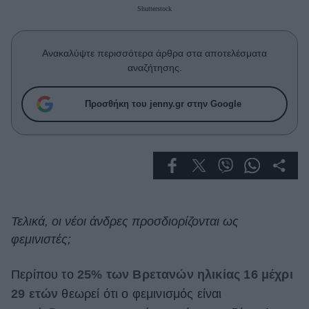
Celebrities
Shutterstock
Συνεντεύξεις
Who
Ανακαλύψτε περισσότερα άρθρα στα αποτελέσματα
True Stories
αναζήτησης.
Ask the Guru
Success Stories
Προσθήκη του jenny.gr στην Google
Ζώδια
Living
Deco
Τελικά, οι νέοι άνδρες προσδιορίζονται ως
Cooking
φεμινιστές;
Green
Περίπου το
25% των Βρετανών ηλικίας 16 μέχρι
Αφιερώματα
29 ετών
θεωρεί ότι ο φεμινισμός είναι