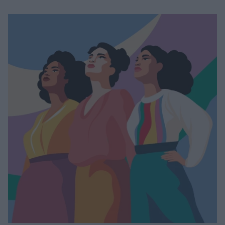
Μακιγιάζ
Beauty News
Well being
Ψυχολογία
Υγεία + Διατροφή
Σχέσεις & Σεξ
Fitness
Woman Power
Parenting
Working Girl
Real Women
Πρόσωπα