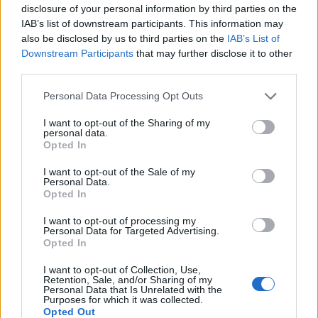
disclosure of your personal information by third parties on the
IAB’s list of downstream participants. This information may
also be disclosed by us to third parties on the
IAB’s List of
Downstream Participants
that may further disclose it to other
third parties.
Please note that this website/app uses one or more Google
Personal Data Processing Opt Outs
services and may gather and store information including but
not limited to your visit or usage behaviour. You may click to
I want to opt-out of the Sharing of my
personal data.
grant or deny consent to Google and its third-party tags to
Opted In
use your data for below specified purposes in below Google
consent section.
I want to opt-out of the Sale of my
Personal Data.
Opted In
I want to opt-out of processing my
Personal Data for Targeted Advertising.
Opted In
I want to opt-out of Collection, Use,
Retention, Sale, and/or Sharing of my
Personal Data that Is Unrelated with the
Purposes for which it was collected.
Opted Out