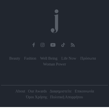
Beauty
Fashion
Well Being
Life Now
Πρόσωπα
Woman Power
About
Our Awards
Διαφημιστείτε
Επικοινωνία
Όροι Χρήσης
Πολιτική Απορρήτου
2026 Jenny.gr | All rights reserved