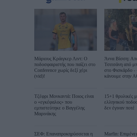
Μάριους Κράιγκερ Λιντ: Ο
Άννα Βίσση: Απ
ποδοσφαιριστής που παίζει στο
Τσιτσάνη από μ
Conference χωρίς δεξί χέρι
στο Φισκάρδο - 
(vid)!
κάνουμε στην Α
Τζέφρι Μονκαντά: Ποιος είναι
15+1 θρυλικές μ
ο «εγκέφαλος» που
ελληνικού ποδο
εμπιστεύτηκε ο Βαγγέλης
δεν έγιναν ποτέ
Μαρινάκης
ΣΕΦ: Επαναπροκηρύσσεται η
Marfin: Επιμένε