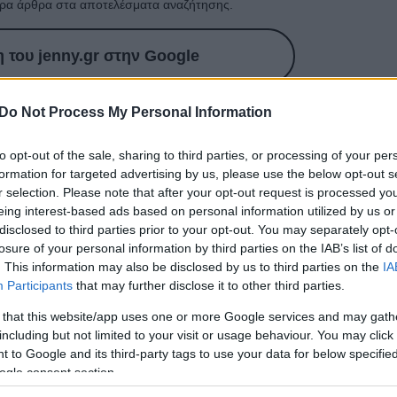
ρα άρθρα στα αποτελέσματα αναζήτησης.
του jenny.gr στην Google
Do Not Process My Personal Information
νει;
to opt-out of the sale, sharing to third parties, or processing of your per
formation for targeted advertising by us, please use the below opt-out s
r selection. Please note that after your opt-out request is processed y
από τα χέρια του συζύγου της. Ακόμα μία
γυναίκα
έχασ
eing interest-based ads based on personal information utilized by us or
. Αυτήν τη φορά, στον
Βόλο
.
disclosed to third parties prior to your opt-out. You may separately opt-
losure of your personal information by third parties on the IAB’s list of
έρι της Πέμπτης εντοπίστηκε ένα
νεκρό ζευγάρι
σε
. This information may also be disclosed by us to third parties on the
IA
Participants
that may further disclose it to other third parties.
ι; Ένας άντρας πυροβόλησε τη γυναίκα του στο κεφάλι,
κείνοι που ειδοποίησαν την αστυνομία ήταν οι γείτονες.
 that this website/app uses one or more Google services and may gath
including but not limited to your visit or usage behaviour. You may click 
 to Google and its third-party tags to use your data for below specifi
ogle consent section.