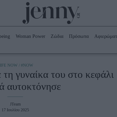
Beauty -
Ομορφιά
ABOUT US
ΔΙΑΦΗΜΙΣΤΕΙΤΕ
ΕΠΙΚΟΙΝΩΝΙΑ
being
Woman Power
Ζώδια
Πρόσωπα
Αφιερώμα
Skincare
ws
Μαλλιά - Νύχια
Μακιγιάζ
Beauty News
IFE NOW
#NOW
τη γυναίκα του στο κεφάλι
πα
Ζώδια
τά αυτοκτόνησε
JTeam
17 Ιουλίου 2025