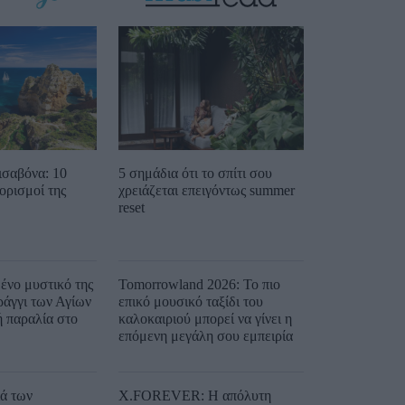
ισαβόνα: 10
5 σημάδια ότι το σπίτι σου
ορισμοί της
χρειάζεται επειγόντως summer
reset
ένο μυστικό της
Tomorrowland 2026: Το πιο
ράγγι των Αγίων
επικό μουσικό ταξίδι του
ή παραλία στο
καλοκαιριού μπορεί να γίνει η
επόμενη μεγάλη σου εμπειρία
ιά των
X.FOREVER: Η απόλυτη