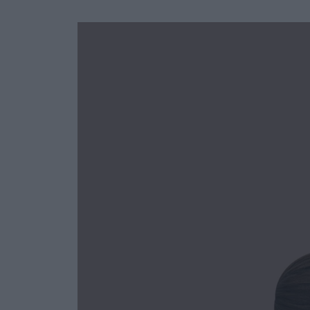
Ask the Gur
Success Stor
Αφιερώματα
ΒΟΞ
Hautes Grecians
Γάμος