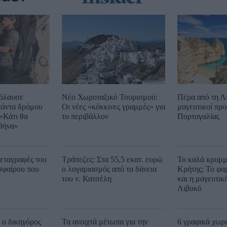
όλαυσε
Νέο Χωροταξικό Τουρισμού:
Πέρα από τη Λ
πάντα δρόμου
Οι νέες «κόκκινες γραμμές» για
μαγευτικοί προ
«Κάτι θα
το περιβάλλον
Πορτογαλίας
θήνα»
εταγραφές του
Τράπεζες: Στα 55,5 εκατ. ευρώ
Το καλά κρυμμ
σφαίρου που
ο λογαριασμός από τα δάνεια
Κρήτης: Το φα
του ν. Κατσέλη
και η μαγευτικ
Λιβυκό
ι ο δικηγόρος
Τα ανοιχτά μέτωπα για την
6 γραφικά χωρ