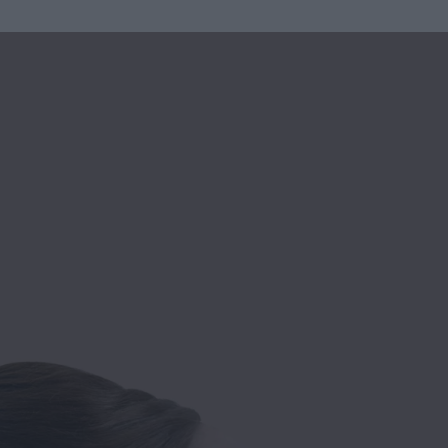
u
ies
Χωρίς Ταμπέλες
Market News