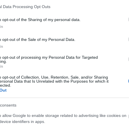
l Data Processing Opt Outs
o opt-out of the Sharing of my personal data.
In
o opt-out of the Sale of my Personal Data.
In
to opt-out of processing my Personal Data for Targeted
ing.
In
FE NOW
υναικοκτονία στη Ρουμανία: 23χρονη
o opt-out of Collection, Use, Retention, Sale, and/or Sharing
γκυμονούσα δολοφονήθηκε από τον πρώην της,
ersonal Data that Is Unrelated with the Purposes for which it
lected.
νώ κρατούσε στην αγκαλιά το μωρό της
Out
consents
o allow Google to enable storage related to advertising like cookies on
νομίας βρίσκονται στην περιοχή, ενώ έχει αποκλειστεί 
evice identifiers in apps.
ες είναι σε πλήρη εξέλιξη, με τους αστυνομικούς να