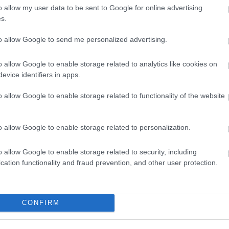
o allow my user data to be sent to Google for online advertising
ο και να περιμένουν τα αποτελέσματα της
s.
ς συνθήκες του θανάτου της γυναίκας.
to allow Google to send me personalized advertising.
o allow Google to enable storage related to analytics like cookies on
evice identifiers in apps.
ΑΖΟΝΤΑΙ ΤΩΡΑ
o allow Google to enable storage related to functionality of the website
o allow Google to enable storage related to personalization.
τα ζώδια είναι συνήθως κολλημένα στη μαμά τους
o allow Google to enable storage related to security, including
ρειάζεται να καθαρίζεις κάθε εβδομάδα
cation functionality and fraud prevention, and other user protection.
ξει τον τρόπο που ντύνεσαι
CONFIRM