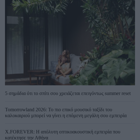
5 σημάδια ότι το σπίτι σου χρειάζεται επειγόντως summer reset
Tomorrowland 2026: Το πιο επικό μουσικό ταξίδι του
καλοκαιριού μπορεί να γίνει η επόμενη μεγάλη σου εμπειρία
X.FOREVER: Η απόλυτη οπτικοακουστική εμπειρία που
κατέκτησε την Αθήνα