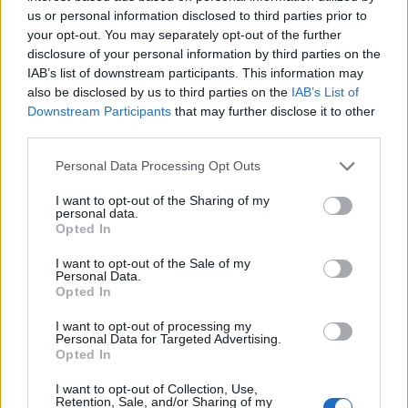
us or personal information disclosed to third parties prior to
your opt-out. You may separately opt-out of the further
disclosure of your personal information by third parties on the
IAB’s list of downstream participants. This information may
also be disclosed by us to third parties on the
IAB’s List of
Downstream Participants
that may further disclose it to other
third parties.
4. Oι μπότες
Please note that this website/app uses one or more Google
Personal Data Processing Opt Outs
Οι μπότες είναι ένα στιλ παπουτσιών που δεν
services and may gather and store information including but
not limited to your visit or usage behaviour. You may click to
I want to opt-out of the Sharing of my
γίνεται να λείπουν από καμία ντουλάπα το χειμώνα.
personal data.
grant or deny consent to Google and its third-party tags to
Opted In
Καουμπόικες, κροκό, σουέντ, ό,τι κι αν προτιμάτε οι
use your data for below specified purposes in below Google
μπότες σας φέτος ας είναι κι αυτές σε μπλε.
consent section.
I want to opt-out of the Sale of my
Personal Data.
Opted In
5. Η τσάντα
I want to opt-out of processing my
Personal Data for Targeted Advertising.
Opted In
I want to opt-out of Collection, Use,
Retention, Sale, and/or Sharing of my