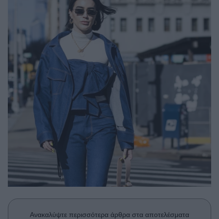
Μακιγιάζ
Beauty News
Well being
Ψυχολογία
Υγεία + Διατροφή
Σχέσεις & Σεξ
Fitness
Woman Power
Parenting
Working Girl
Real Women
Πρόσωπα
Ανακαλύψτε περισσότερα άρθρα στα αποτελέσματα