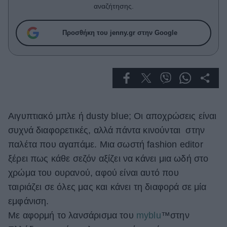
Celebrities
αναζήτησης.
Συνεντεύξεις
Who
Προσθήκη του jenny.gr στην Google
True Stories
Ask the Guru
Success Stories
Ζώδια
Αιγυπτιακό μπλε ή dusty blue; Οι αποχρώσεις είναι
Living
συχνά διαφορετικές, αλλά πάντα κινούνται στην
παλέτα που αγαπάμε. Μια σωστή fashion editor
Deco
ξέρει πως κάθε σεζόν αξίζει να κάνει μια ωδή στο
Cooking
χρώμα του ουρανού, αφού είναι αυτό που
Green
ταιριάζει σε όλες μας και κάνει τη διαφορά σε μία
εμφάνιση.
Αφιερώματα
Με αφορμή το λανσάρισμα του
myblu
™στην