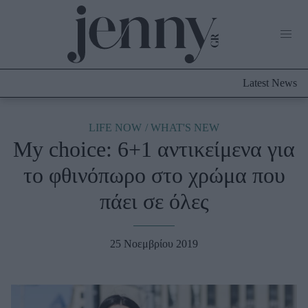
Life Now
What's New
Travel
Latest News
Culture
City Blogging
ABOUT US
ΔΙΑΦΗΜΙΣΤΕΙΤΕ
ΕΠΙΚΟΙΝΩΝΙΑ
LIFE NOW
WHAT'S NEW
My choice: 6+1 αντικείμενα για
Fashion
το φθινόπωρο στο χρώμα που
Shopping
πάει σε όλες
Styling Tips
Fashion News
25 Νοεμβρίου 2019
Beauty - Ομορφιά
Skincare
Μαλλιά - Νύχια