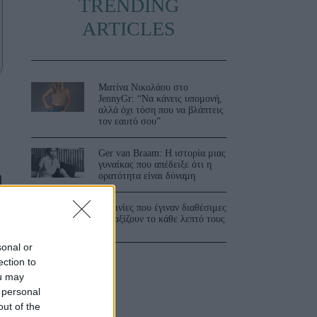
TRENDING
ARTICLES
Ματίνα Νικολάου στο
JennyGr: “Να κάνεις υπομονή,
αλλά όχι τόση που να βλάπτεις
τον εαυτό σου”
Ger van Braam: Η ιστορία μιας
ι
γυναίκας που απέδειξε ότι η
ορατότητα είναι δύναμη
η
3 ταινίες που έγιναν διαθέσιμες
και αξίζουν το κάθε λεπτό τους
sonal or
ection to
ou may
 personal
out of the