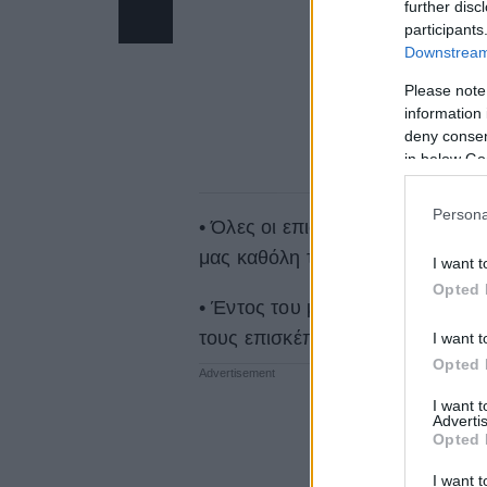
further disc
participants
Downstream 
Please note
information 
deny consent
in below Go
Persona
• Όλες οι επιφάνειες και τα εκ
μας καθόλη τη διάρκεια της ημέ
I want t
Opted 
• Έντος του μουσείου βρίσκονται
τους επισκέπτες κατά τη διάρκε
I want t
Opted 
I want 
Advertis
Opted 
I want t