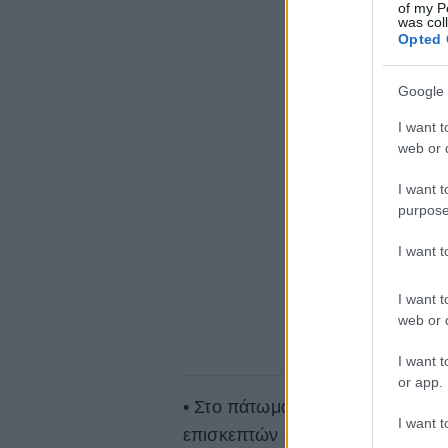
of my P
was col
Opted 
Google 
I want t
web or d
I want t
purpose
I want 
I want t
web or d
I want t
or app.
• Στο πάτωμα του μουσείου υπάρχ
I want t
επισκεπτών εντός του μουσείου,