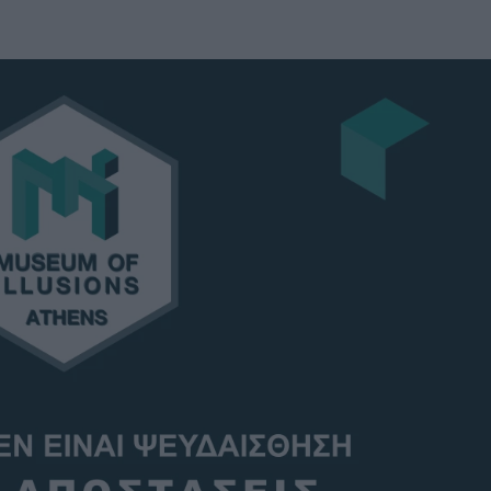
u
ies
Χωρίς Ταμπέλες
Market News