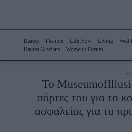
Life Now
Fashion
What's New
Shopping
Beauty
Fashion
Life Now
Living
Well 
Travel
Styling Tips
Hautes Grecians
Women's Forum
Culture
Fashion Ne
City Blogging
LIF
Το MuseumofIllusio
Woman Power
Πρόσω
πόρτες του για το κ
Parenting
Celebrities
ασφαλείας για το πρ
Working Girl
Συνεντεύξεις
Real Women
Who
True Stories