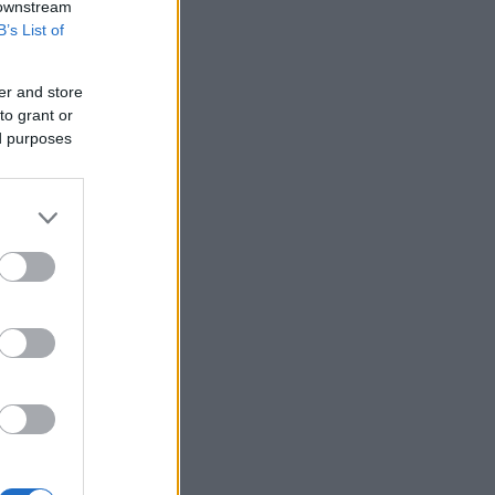
 downstream
B’s List of
er and store
to grant or
ed purposes
ό