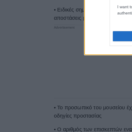
I want t
• Ειδικές σημάνσεις υπενθυμίζου
authenti
αποστάσεις μεταξύ τους
• Το προσωπικό του μουσείου έχε
οδηγίες προστασίας
• Ο αριθμός των επισκεπτών ενα