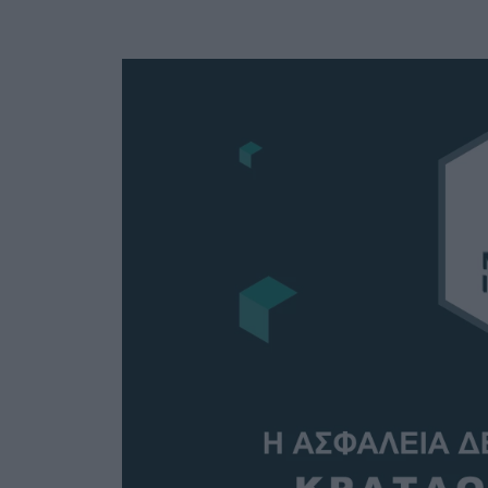
Ask the Gur
Success Stor
Αφιερώματα
ΒΟΞ
Hautes Grecians
Γάμος