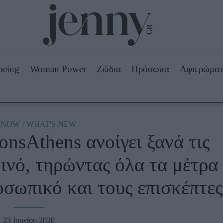
Beauty -
Ομορφιά
ABOUT US
ΔΙΑΦΗΜΙΣΤΕΙΤΕ
ΕΠΙΚΟΙΝΩΝΙΑ
being
Woman Power
Ζώδια
Πρόσωπα
Αφιερώμα
Skincare
ws
Μαλλιά - Νύχια
Μακιγιάζ
Beauty News
E NOW
WHAT'S NEW
nsAthens ανοίγει ξανά τις
πα
Ζώδια
οινό, τηρώντας όλα τα μέτρα
οσωπικό και τους επισκέπτες
23 Ιουνίου 2020