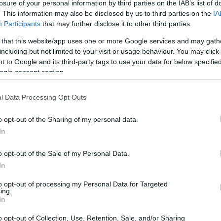
losure of your personal information by third parties on the IAB’s list of
. This information may also be disclosed by us to third parties on the
IA
Participants
that may further disclose it to other third parties.
 that this website/app uses one or more Google services and may gath
including but not limited to your visit or usage behaviour. You may click 
 to Google and its third-party tags to use your data for below specifi
ogle consent section.
l Data Processing Opt Outs
θέματα του μουσείου απολυμαίνονται από το προσωπικό
ρας
o opt-out of the Sharing of my personal data.
In
 6 σημεία με ειδικό απολυμαντικό χεριών, για χρήση απ
ια της παραμονής τους
o opt-out of the Sale of my Personal Data.
In
to opt-out of processing my Personal Data for Targeted
ing.
In
o opt-out of Collection, Use, Retention, Sale, and/or Sharing