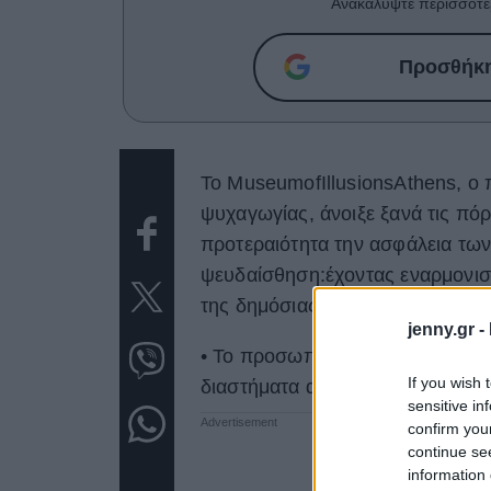
Ανακαλύψτε περισσότε
Προσθήκη 
Το MuseumofIllusionsAthens, ο 
ψυχαγωγίας, άνοιξε ξανά τις πόρ
προτεραιότητα την ασφάλεια των
ψευδαίσθηση:έχοντας εναρμονιστ
της δημόσιας υγείας, το μουσείο
jenny.gr -
• Το προσωπικό του μουσείου φο
If you wish 
διαστήματα απολυμαίνει τα χέρια
sensitive in
confirm you
continue se
information 