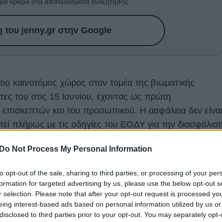
ρα άρθρα στα αποτελέσματα αναζήτησης.
του jenny.gr στην Google
πιο καινοτόμος χώρος στον τομέα της βιωματικής
τες του στις 15 Ιουνίου, έχοντας ως πρώτη
 επισκεπτών και του προσωπικού. Η ασφάλεια δεν είνα
εί πλήρως με τις οδηγίες του ΕΟΔΥ για την διασφάλισ
 έχει λάβει τα ακόλουθα μέτρα:
Do Not Process My Personal Information
ράει πάντα προστατευτική μάσκα και σε τακτά χρονικά
to opt-out of the sale, sharing to third parties, or processing of your per
 του με ειδικό απολυμαντικό
formation for targeted advertising by us, please use the below opt-out s
r selection. Please note that after your opt-out request is processed y
eing interest-based ads based on personal information utilized by us or
disclosed to third parties prior to your opt-out. You may separately opt-