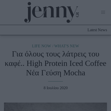
Life Now
What's New
Travel
Latest News
Culture
City Blogging
ABOUT US
ΔΙΑΦΗΜΙΣΤΕΙΤΕ
ΕΠΙΚΟΙΝΩΝΙΑ
LIFE NOW
WHAT'S NEW
Για όλους τους λάτρεις του
Fashion
καφέ.. High Protein Iced Coffee
Shopping
Νέα Γεύση Mocha
Styling Tips
Fashion News
8 Ιουλίου 2020
Beauty - Ομορφιά
Skincare
Μαλλιά - Νύχια