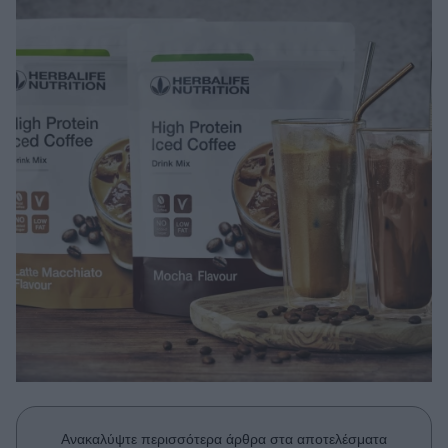
Μακιγιάζ
Beauty News
Well being
Ψυχολογία
Υγεία + Διατροφή
Σχέσεις & Σεξ
Fitness
Woman Power
Parenting
Working Girl
Real Women
Πρόσωπα
Ανακαλύψτε περισσότερα άρθρα στα αποτελέσματα