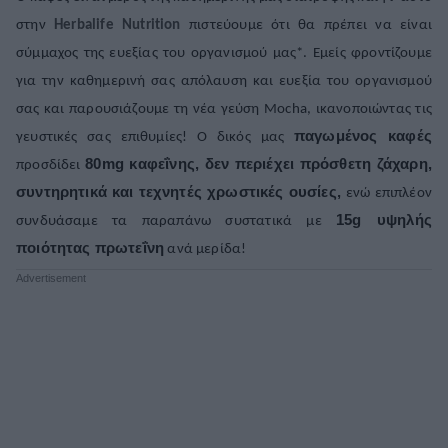
στην
Herbalife Nutrition
πιστεύουμε ότι θα πρέπει να είναι
ΒΟΞ
σύμμαχος της ευεξίας του οργανισμού μας*. Εμείς φροντίζουμε
για την καθημερινή σας απόλαυση και ευεξία του οργανισμού
Χωρίς Ταμπέλες
σας και παρουσιάζουμε τη νέα γεύση
Mocha
, ικανοποιώντας τις
παγωμένος καφές
γευστικές σας επιθυμίες! Ο δικός μας
80mg καφεΐνης, δεν περιέχει πρόσθετη ζάχαρη,
προσδίδει
Women's Forum
συντηρητικά και τεχνητές χρωστικές ουσίες,
ενώ επιπλέον
15g υψηλής
συνδυάσαμε τα παραπάνω συστατικά με
ποιότητας πρωτεΐνη
ανά μερίδα!
Hautes Grecians
Γάμος
Market News