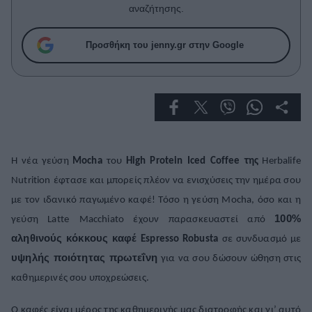
Celebrities
αναζήτησης.
Συνεντεύξεις
Who
Προσθήκη του jenny.gr στην Google
True Stories
Ask the Guru
Success Stories
Ζώδια
H
νέα γεύση
Mocha
του
High
Protein
Iced
Coffee
της
Herbalife
Living
Nutrition
έφτασε και μπορείς πλέον να ενισχύσεις την ημέρα σου
με τον ιδανικό παγωμένο καφέ! Τόσο η γεύση
Mocha
, όσο και η
Deco
100%
γεύση
Latte
Macchiato
έχουν παρασκευαστεί από
Cooking
αληθινούς κόκκους καφέ
E
spresso Robusta
σε συνδυασμό με
Green
υψηλής ποιότητας πρωτεΐνη
για να σου δώσουν ώθηση στις
καθημερινές σου υποχρεώσεις.
Αφιερώματα
Ο καφές είναι μέρος της καθημερινής μας διατροφής και γι’ αυτό