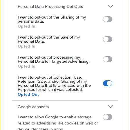
Please note that this website/app uses one or more Google
Personal Data Processing Opt Outs
services and may gather and store information including but
not limited to your visit or usage behaviour. You may click to
I want to opt-out of the Sharing of my
personal data.
grant or deny consent to Google and its third-party tags to
Opted In
use your data for below specified purposes in below Google
consent section.
I want to opt-out of the Sale of my
Personal Data.
Opted In
I want to opt-out of processing my
Personal Data for Targeted Advertising.
Opted In
I want to opt-out of Collection, Use,
Retention, Sale, and/or Sharing of my
Personal Data that Is Unrelated with the
Purposes for which it was collected.
Opted Out
Απολαύστε αυτό το προϊόν σε συνδυασμό με μία ισορροπημένη
και ποικίλη διατροφή, ως μέρος ενός υγιεινού και δραστήριου
Google consents
τρόπου ζωής.
I want to allow Google to enable storage
related to advertising like cookies on web or
ΣΥΣΚΕΥΑΣΙΑ / ΤΙΜΗ:
device identifiers in apps.