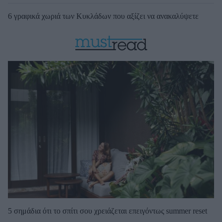
6 γραφικά χωριά των Κυκλάδων που αξίζει να ανακαλύψετε
5 σημάδια ότι το σπίτι σου χρειάζεται επειγόντως summer reset