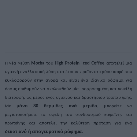
Η νέα γεύση
Mocha
του
High
Protein
Iced
Coffee
αποτελεί μια
υγιεινή εναλλακτική λύση στα έτοιμα προϊόντα κρύου καφέ που
κυκλοφορούν στην αγορά και είναι ένα ιδανικό ρόφημα για
όσους επιθυμούν να ακολουθούν μία ισορροπημένη και ποικίλη
διατροφή, ως μέρος ενός υγιεινού και δραστήριου τρόπου ζωής.
μόνο 80 θερμίδες ανά μερίδα
Με
, μπορείτε να
μεγιστοποιήσετε τα οφέλη του συνδυασμού καφεΐνης και
πρωτεΐνης και αποτελεί την καλύτερη πρόταση για ένα
δεκατιανό ή απογευματινό ρόφημα.