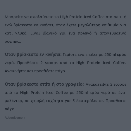
Μπορείτε να απολαύσετε το High Protein Iced Coffee στο σπίτι ή
ενώ βρίσκεστε εν κινήσει, όταν έχετε μεγαλύτερη επιθυμία για
κάτι γλυκό. Είναι ιδανικό για ένα πρωινό ή απογευματινό
ρόφημα.
Όταν βρίσκεστε εν κινήσει:
Γεμίστε ένα shaker με 250ml κρύο
νερό. Προσθέστε 2
scoops
από το
High
Protein
Iced
Coffee
.
Ανακινήστε και προσθέστε πάγο.
Όταν βρίσκεστε σπίτι ή στο γραφείο:
Ανακατέψτε 2
scoops
από το
High
Protein
Iced
Coffee
με 250ml κρύο νερό σε ένα
μπλέντερ, σε χαμηλή ταχύτητα για 5 δευτερόλεπτα. Προσθέστε
πάγο.