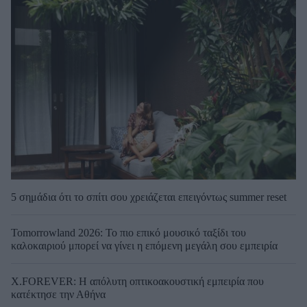
5 σημάδια ότι το σπίτι σου χρειάζεται επειγόντως summer reset
Tomorrowland 2026: Το πιο επικό μουσικό ταξίδι του
καλοκαιριού μπορεί να γίνει η επόμενη μεγάλη σου εμπειρία
X.FOREVER: Η απόλυτη οπτικοακουστική εμπειρία που
κατέκτησε την Αθήνα