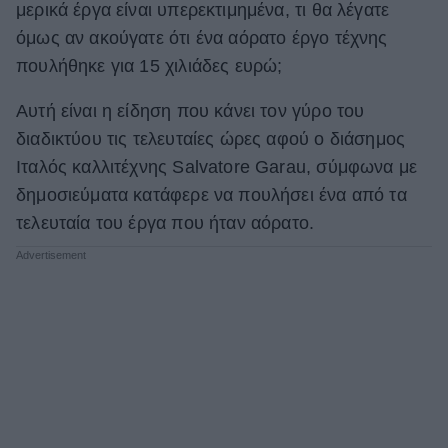
μερικά έργα είναι υπερεκτιμημένα, τι θα λέγατε
ΒΟΞ
όμως αν ακούγατε ότι ένα αόρατο έργο τέχνης
πουλήθηκε για 15 χιλιάδες ευρώ;
Χωρίς Ταμπέλες
Αυτή είναι η είδηση που κάνει τον γύρο του
διαδικτύου τις τελευταίες ώρες αφού ο διάσημος
Ιταλός καλλιτέχνης Salvatore Garau, σύμφωνα με
Women's Forum
δημοσιεύματα κατάφερε να πουλήσει ένα από τα
τελευταία του έργα που ήταν αόρατο.
Hautes Grecians
Γάμος
Market News