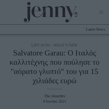
Life Now
What's New
Travel
Latest News
Culture
City Blogging
ABOUT US
ΔΙΑΦΗΜΙΣΤΕΙΤΕ
ΕΠΙΚΟΙΝΩΝΙΑ
LIFE NOW
WHAT'S NEW
Salvatore Garau: O Ιταλός
Fashion
καλλιτέχνης που πούλησε το
Shopping
"αόρατο γλυπτό" του για 15
Styling Tips
Fashion News
χιλιάδες ευρώ
Beauty - Ομορφιά
The Jennettes
Skincare
4 Ιουνίου 2021
Μαλλιά - Νύχια