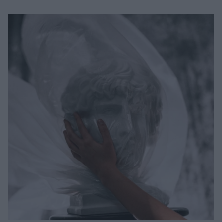
Μακιγιάζ
Beauty News
Well being
Ψυχολογία
Υγεία + Διατροφή
Σχέσεις & Σεξ
Fitness
Woman Power
Parenting
Working Girl
Real Women
Πρόσωπα