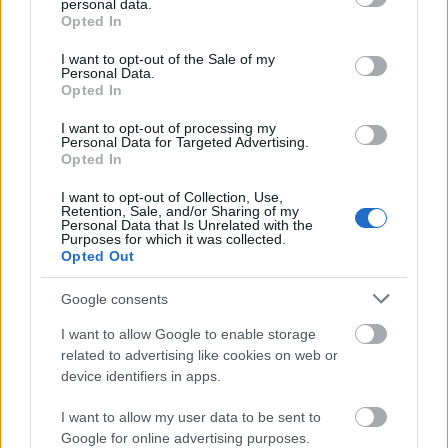
personal data.
grant or deny consent to Google and its third-party tags to
Opted In
use your data for below specified purposes in below Google
consent section.
I want to opt-out of the Sale of my
Personal Data.
Opted In
I want to opt-out of processing my
Personal Data for Targeted Advertising.
Opted In
I want to opt-out of Collection, Use,
Retention, Sale, and/or Sharing of my
Personal Data that Is Unrelated with the
A post shared by Salvatore Garau (@salvatore_garau)
Purposes for which it was collected.
Opted Out
Η προσέγγισή του είναι ιδιαίτερη και σίγουρα το
Google consents
γεγονός ότι το έργο του είναι άυλο, το κάνει ακόμη
I want to allow Google to enable storage
μια μοναδικό. Ο αγοραστής του έργου δεν
related to advertising like cookies on web or
device identifiers in apps.
κατονομάστηκε, το γλυπτό θα πρέπει να
εμφανίζεται σε έναν ανοιχτό χώρο ελεύθερων
I want to allow my user data to be sent to
διαστάσεων 1,5Χ1,5 μέτρων. Ακόμη, ο αγοραστής
Google for online advertising purposes.