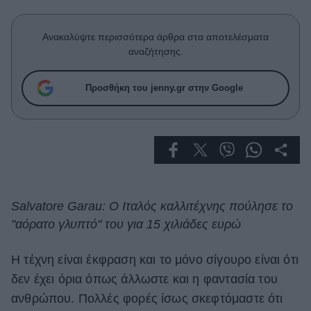
Celebrities
Συνεντεύξεις
Ανακαλύψτε περισσότερα άρθρα στα αποτελέσματα
Who
αναζήτησης.
True Stories
Ask the Guru
Προσθήκη του jenny.gr στην Google
Success Stories
Ζώδια
Living
Salvatore Garau: O Ιταλός καλλιτέχνης πούλησε το
Deco
"αόρατο γλυπτό" του για 15 χιλιάδες ευρώ
Cooking
Green
H τέχνη είναι έκφραση και το μόνο σίγουρο είναι ότι
δεν έχει όρια όπως άλλωστε και η φαντασία του
Αφιερώματα
ανθρώπου. Πολλές φορές ίσως σκεφτόμαστε ότι