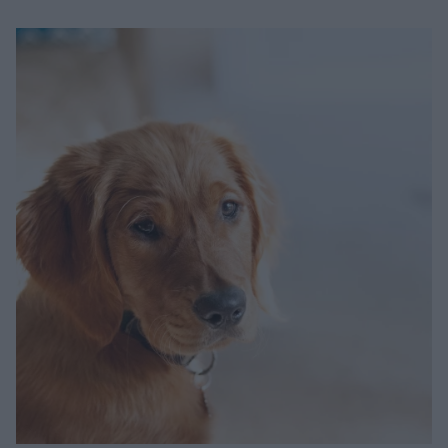
Μακιγιάζ
Beauty News
Well being
Ψυχολογία
Υγεία + Διατροφή
Σχέσεις & Σεξ
Fitness
Woman Power
Parenting
Working Girl
Real Women
Πρόσωπα