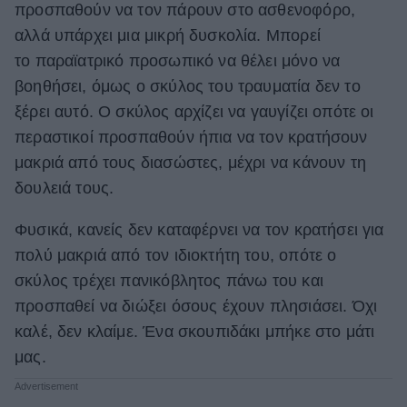
προσπαθούν να τον πάρουν στο ασθενοφόρο,
ΒΟΞ
αλλά υπάρχει μια μικρή δυσκολία. Μπορεί
το παραϊατρικό προσωπικό να θέλει μόνο να
βοηθήσει, όμως ο σκύλος του τραυματία δεν το
Χωρίς Ταμπέλες
ξέρει αυτό. Ο σκύλος αρχίζει να γαυγίζει οπότε οι
περαστικοί προσπαθούν ήπια να τον κρατήσουν
μακριά από τους διασώστες, μέχρι να κάνουν τη
Women's Forum
δουλειά τους.
Φυσικά, κανείς δεν καταφέρνει να τον κρατήσει για
Hautes Grecians
πολύ μακριά από τον ιδιοκτήτη του, οπότε ο
σκύλος τρέχει πανικόβλητος πάνω του και
Γάμος
προσπαθεί να διώξει όσους έχουν πλησιάσει. Όχι
καλέ, δεν κλαίμε. Ένα σκουπιδάκι μπήκε στο μάτι
μας.
Market News