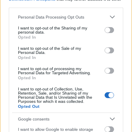
third parties.
Please note that this website/app uses one or more Google
Personal Data Processing Opt Outs
services and may gather and store information including but
not limited to your visit or usage behaviour. You may click to
I want to opt-out of the Sharing of my
personal data.
grant or deny consent to Google and its third-party tags to
Opted In
use your data for below specified purposes in below Google
consent section.
I want to opt-out of the Sale of my
Personal Data.
Opted In
I want to opt-out of processing my
Personal Data for Targeted Advertising.
Opted In
Το γνωστό φαγητό ξενύχτηδων που ακρίβυνε αστρονομικά το
1989
I want to opt-out of Collection, Use,
Retention, Sale, and/or Sharing of my
Personal Data that Is Unrelated with the
Purposes for which it was collected.
Δύο ανερχόμενα νησιά που μπήκαν στο ραντάρ του ελληνικού
Opted Out
καλοκαιριού
Google consents
Αλήθειες και μύθοι για το «ντέρμπι του θανάτου» ανάμεσα σε
I want to allow Google to enable storage
Ουκρανούς αιχμαλώτους και Ναζί