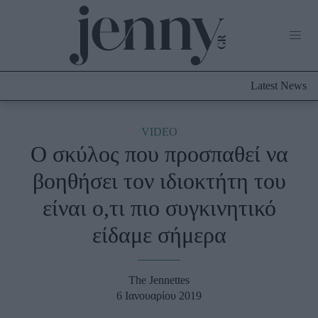
Life Now
What's New
Travel
Latest News
Culture
City Blogging
ABOUT US
ΔΙΑΦΗΜΙΣΤΕΙΤΕ
ΕΠΙΚΟΙ
VIDEO
Ο σκύλος που προσπαθεί να
Fashion
βοηθήσει τον ιδιοκτήτη του
Shopping
είναι ο,τι πιο συγκινητικό
Styling Tips
Fashion News
είδαμε σήμερα
Beauty - Ομορφιά
The Jennettes
Skincare
6 Ιανουαρίου 2019
Μαλλιά - Νύχια