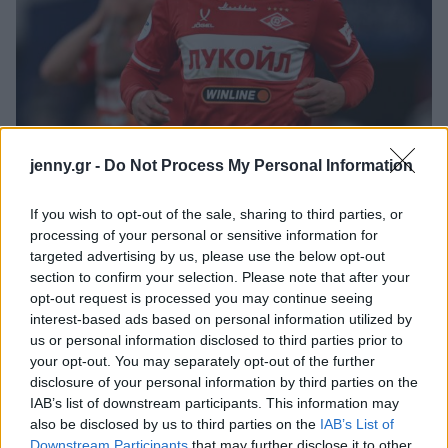
jenny.gr -
Do Not Process My Personal Information
Ολυμπιακός: Ο φορ Ουγκάλντε, τα φαβορί στα χαφ (Κάσερες,
Καντιού) και ο Τικνιζιάν για αριστερά
If you wish to opt-out of the sale, sharing to third parties, or
processing of your personal or sensitive information for
Οι πλουσιότεροι ιδιοκτήτες ομάδων παγκοσμίως: Πάνω από τον
targeted advertising by us, please use the below opt-out
Φλορεντίνο Πέρεθ ο Βαγγέλης Μαρινάκης
section to confirm your selection. Please note that after your
opt-out request is processed you may continue seeing
Ολυμπιακός, Γουόκαπ: Δεν υπάρχει οπισθοχώρηση από την
interest-based ads based on personal information utilized by
αρχική τιμή πώλησης των 3 εκατομμυρίων ευρώ!
us or personal information disclosed to third parties prior to
your opt-out. You may separately opt-out of the further
disclosure of your personal information by third parties on the
IAB’s list of downstream participants. This information may
also be disclosed by us to third parties on the
IAB’s List of
Downstream Participants
that may further disclose it to other