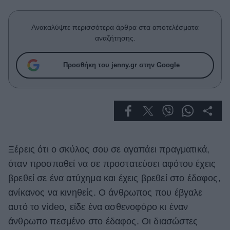
Celebrities
Συνεντεύξεις
Ανακαλύψτε περισσότερα άρθρα στα αποτελέσματα
Who
αναζήτησης.
True Stories
Ask the Guru
Προσθήκη του jenny.gr στην Google
Success Stories
Ζώδια
Living
Ξέρεις ότι ο σκύλος σου σε αγαπάει πραγματικά,
Deco
όταν προσπαθεί να σε προστατεύσει αφότου έχεις
Cooking
βρεθεί σε ένα ατύχημα και έχεις βρεθεί στο έδαφος,
Green
ανίκανος να κινηθείς. Ο άνθρωπος που έβγαλε
Αφιερώματα
αυτό το video, είδε ένα ασθενοφόρο κι έναν
άνθρωπο πεσμένο στο έδαφος. Οι διασώστες