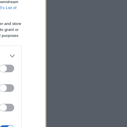
 downstream
B’s List of
er and store
to grant or
ed purposes