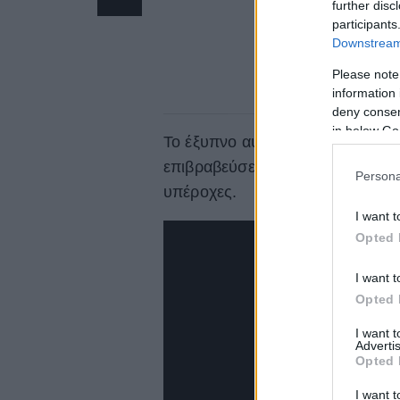
further disc
participants
Downstream 
Please note
information 
deny consent
in below Go
Το έξυπνο αυτό animation μας θ
επιβραβεύσει, και ότι οι προκλ
Persona
υπέροχες.
I want t
Opted 
I want t
Opted 
I want 
Advertis
Opted 
I want t