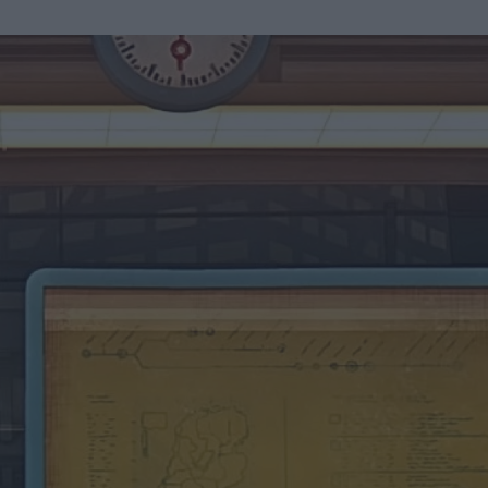
u
ies
Χωρίς Ταμπέλες
Market News