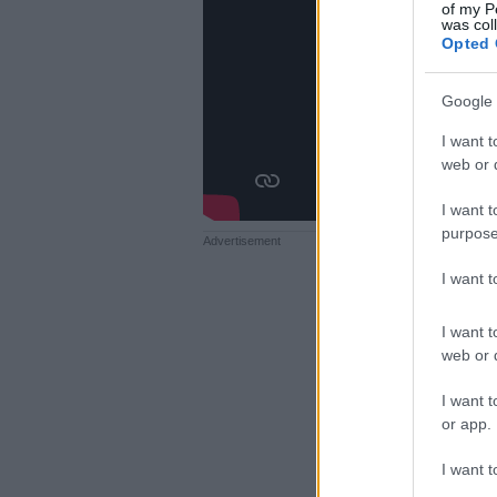
of my P
was col
Opted 
Google 
I want t
web or d
I want t
purpose
I want 
I want t
web or d
I want t
or app.
I want t