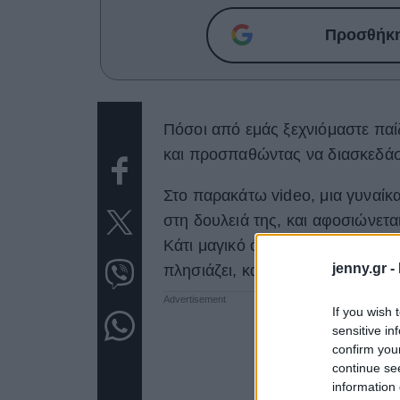
Προσθήκη 
Πόσοι από εμάς ξεχνιόμαστε παί
και προσπαθώντας να διασκεδάσ
Στο παρακάτω video, μια γυναίκα 
στη δουλειά της, και αφοσιώνεται
Κάτι μαγικό όμως συμβαίνει όσο
jenny.gr -
πλησιάζει, και την προκαλεί να πα
If you wish 
sensitive in
confirm you
continue se
information 