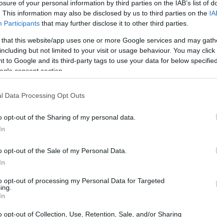
losure of your personal information by third parties on the IAB’s list of
. This information may also be disclosed by us to third parties on the
IA
Participants
that may further disclose it to other third parties.
 that this website/app uses one or more Google services and may gath
including but not limited to your visit or usage behaviour. You may click 
 to Google and its third-party tags to use your data for below specifi
ogle consent section.
υμίζει ότι λίγη παραπάνω υπομονή μπορεί να μας
ήσεις που βάζουμε στο μυαλό μας μπορουν να γίνουν
l Data Processing Opt Outs
o opt-out of the Sharing of my personal data.
In
o opt-out of the Sale of my Personal Data.
In
to opt-out of processing my Personal Data for Targeted
ing.
In
o opt-out of Collection, Use, Retention, Sale, and/or Sharing