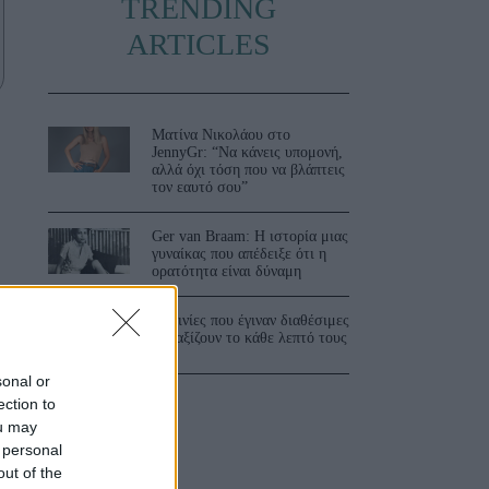
TRENDING
ARTICLES
Ματίνα Νικολάου στο
JennyGr: “Να κάνεις υπομονή,
αλλά όχι τόση που να βλάπτεις
τον εαυτό σου”
Ger van Braam: Η ιστορία μιας
γυναίκας που απέδειξε ότι η
ορατότητα είναι δύναμη
3 ταινίες που έγιναν διαθέσιμες
και αξίζουν το κάθε λεπτό τους
sonal or
ection to
ou may
 personal
out of the