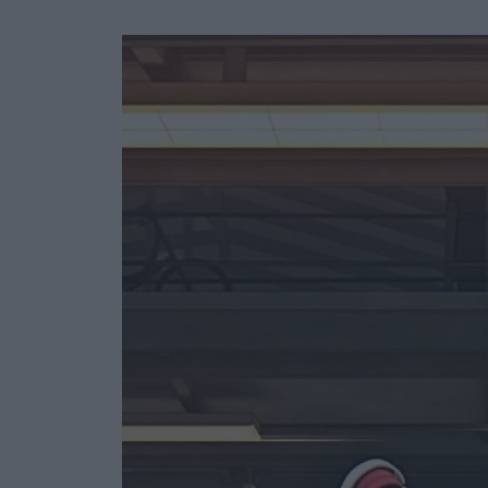
Ask the Gur
Success Stor
Αφιερώματα
ΒΟΞ
Hautes Grecians
Γάμος