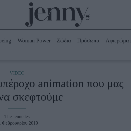
Beauty -
Ομορφιά
ABOUT US
ΔΙΑΦΗΜΙΣΤΕΙΤΕ
ΕΠΙΚΟΙΝΩΝΙΑ
being
Woman Power
Ζώδια
Πρόσωπα
Αφιερώμα
Skincare
ws
Μαλλιά - Νύχια
Μακιγιάζ
Beauty News
VIDEO
υπέροχο animation που μας
πα
Ζώδια
 να σκεφτούμε
The Jennettes
1 Φεβρουαρίου 2019