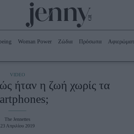
Beauty -
Ομορφιά
ABOUT US
ΔΙΑΦΗΜΙΣΤΕΙΤΕ
ΕΠΙΚΟΙΝΩΝΙΑ
being
Woman Power
Ζώδια
Πρόσωπα
Αφιερώμα
Skincare
ws
Μαλλιά - Νύχια
Μακιγιάζ
Beauty News
VIDEO
ώς ήταν η ζωή χωρίς τα
πα
Ζώδια
artphones;
The Jennettes
23 Απριλίου 2019