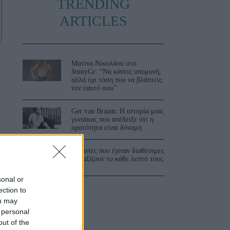
TRENDING
ARTICLES
Ματίνα Νικολάου στο
JennyGr: “Να κάνεις υπομονή,
αλλά όχι τόση που να βλάπτεις
τον εαυτό σου”
Ger van Braam: Η ιστορία μιας
γυναίκας που απέδειξε ότι η
ορατότητα είναι δύναμη
3 ταινίες που έγιναν διαθέσιμες
και αξίζουν το κάθε λεπτό τους
sonal or
ection to
ou may
 personal
out of the