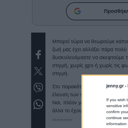
Προσθήκη 
Μπορεί τώρα να θεωρούμε κάποι
ζωή μας έχει αλλάξει πάρα πολύ
δυσκολευόμαστε να σκεφτούμε τ
στιγμή, χωρίς gps ή χωρίς τις
στιγμή.
jenny.gr -
Στο παρακάτω video θα δείτε -κα
έλευση των smartphones, τα οποί
If you wish 
Ναι, πλέον μπορούμε να κάνουμ
sensitive in
άλλα το έχουμε παρακάνει;
confirm you
continue se
information 