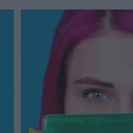
u
ies
Χωρίς Ταμπέλες
Market News