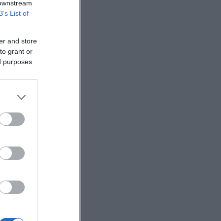
 downstream
B’s List of
er and store
to grant or
ed purposes