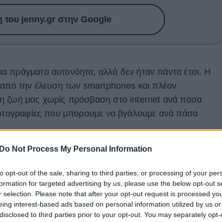
του jenny.gr στην Google
α πράγματα αυτονόητα, αλλά δεν ήταν πάντα έτσι. Η
 από την έλευση των smartphones και πλέον
η ζωή μας χωρίς πρόσβαση στο internet ανά πάσα
 φωτογραφίες που μπορουμε να βγάλουμε ανά πάσα
Do Not Process My Personal Information
ι θα θυμηθείτε- πώς ήταν μερικά πράγματα πριν την
α μερικές φορές είναι ευχή και μερικές άλλες κατάρα.
to opt-out of the sale, sharing to third parties, or processing of your per
ε πολλά πράγματα ευκολότερα, αλλά μήπως σε μερικά
formation for targeted advertising by us, please use the below opt-out s
r selection. Please note that after your opt-out request is processed y
eing interest-based ads based on personal information utilized by us or
disclosed to third parties prior to your opt-out. You may separately opt-