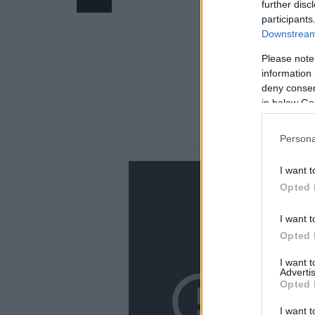
further disc
participants
Downstream 
Please note
information 
deny consent
in below Go
Persona
I want t
Opted 
I want t
Opted 
I want 
Advertis
Opted 
I want t