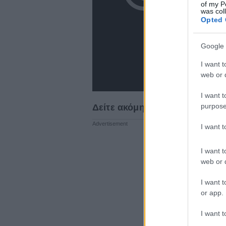
of my P
was col
Opted 
Google 
I want t
web or d
I want t
purpose
Δείτε ακόμη: 15 σπάνιες vint
I want 
I want t
web or d
I want t
or app.
I want t