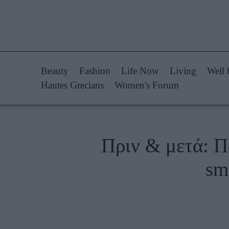
Life Now
Fashion
What's New
Shopping
Beauty
Fashion
Life Now
Living
Well 
Travel
Styling Tips
Hautes Grecians
Women's Forum
Culture
Fashion Ne
City Blogging
Πριν & μετά: Π
Woman Power
Πρόσω
sm
Parenting
Celebrities
Working Girl
Συνεντεύξεις
Real Women
Who
True Stories