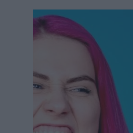
Ask the Gur
Success Stor
Αφιερώματα
ΒΟΞ
Hautes Grecians
Γάμος