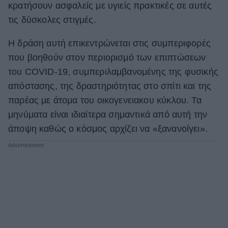
κρατήσουν ασφαλείς με υγιείς πρακτικές σε αυτές
ΒΟΞ
τις δύσκολες στιγμές.
Η δράση αυτή επικεντρώνεται στις συμπεριφορές
Χωρίς Ταμπέλες
που βοηθούν στον περιορισμό των επιπτώσεων
του COVID-19, συμπεριλαμβανομένης της φυσικής
απόστασης, της δραστηριότητας στο σπίτι και της
Women's Forum
παρέας με άτομα του οικογενειακου κύκλου. Τα
μηνύματα είναι ιδιαίτερα σημαντικά από αυτή την
άποψη καθώς ο κόσμος αρχίζει να «ξανανοίγει».
Hautes Grecians
Γάμος
Market News