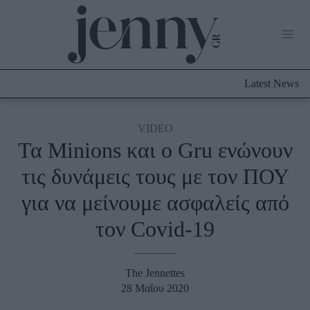
Life Now
What's New
Travel
Latest News
Culture
City Blogging
ABOUT US
ΔΙΑΦΗΜΙΣΤΕΙΤΕ
ΕΠΙΚΟΙΝΩΝΙΑ
VIDEO
Τα Minions και ο Gru ενώνουν
Fashion
τις δυνάμεις τους με τον ΠΟΥ
Shopping
για να μείνουμε ασφαλείς από
Styling Tips
Fashion News
τον Covid-19
Beauty - Ομορφιά
The Jennettes
Skincare
28 Μαΐου 2020
Μαλλιά - Νύχια