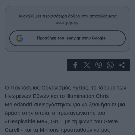
Celebrities
Συνεντεύξεις
Ανακαλύψτε περισσότερα άρθρα στα αποτελέσματα
Who
αναζήτησης.
True Stories
Ask the Guru
Προσθήκη του jenny.gr στην Google
Success Stories
Ζώδια
Living
Ο Παγκόσμιος Οργανισμός Υγείας, το Ίδρυμα των
Deco
Ηνωμένων Εθνών και το Illumination Chris
Cooking
Meledandri συνεργάστηκαν για να ξεκινήσουν μια
Green
δράση στην οποία, ο πρωταγωνιστής του
Αφιερώματα
«Despicable Me», Gru - με τη φωνή του Steve
Carell - και τα Minions προσπαθούν να μας