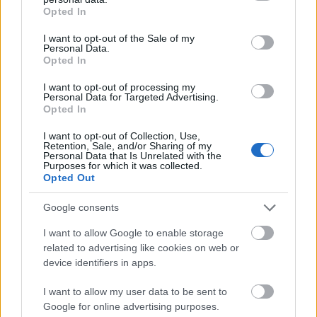
grant or deny consent to Google and its third-party tags to
Opted In
use your data for below specified purposes in below Google
ΔΙΑΒΑΖΟΝΤΑΙ ΤΩΡΑ
consent section.
I want to opt-out of the Sale of my
Personal Data.
Opted In
I want to opt-out of processing my
Οι μαμάκηδες του ζωδιακού: Αυτά τα ζώδια είναι
Personal Data for Targeted Advertising.
Opted In
συνήθως κολλημένα στη μαμά τους
I want to opt-out of Collection, Use,
Retention, Sale, and/or Sharing of my
Τα 6 σημεία του σπιτιού που δεν χρειάζεται να
Personal Data that Is Unrelated with the
Purposes for which it was collected.
καθαρίζεις κάθε εβδομάδα
Opted Out
Google consents
3-3-3 rule: Ο κανόνας που θα αλλάξει τον τρόπο
που ντύνεσαι
I want to allow Google to enable storage
related to advertising like cookies on web or
device identifiers in apps.
I want to allow my user data to be sent to
Google for online advertising purposes.
TAGS
MINIONS
ΠΟΥ