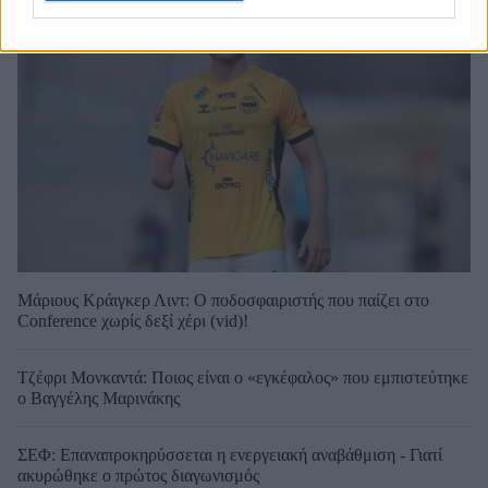
Μάριους Κράιγκερ Λιντ: Ο ποδοσφαιριστής που παίζει στο
Conference χωρίς δεξί χέρι (vid)!
Τζέφρι Μονκαντά: Ποιος είναι ο «εγκέφαλος» που εμπιστεύτηκε
ο Βαγγέλης Μαρινάκης
ΣΕΦ: Επαναπροκηρύσσεται η ενεργειακή αναβάθμιση - Γιατί
ακυρώθηκε ο πρώτος διαγωνισμός