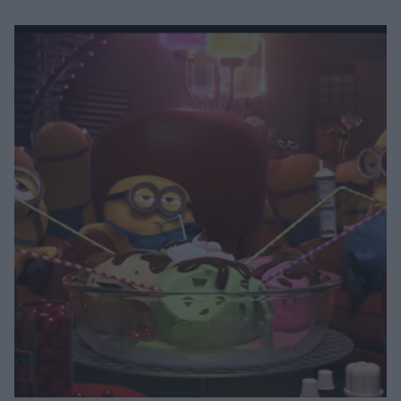
Μακιγιάζ
Beauty News
Well being
Ψυχολογία
Υγεία + Διατροφή
Σχέσεις & Σεξ
Fitness
Woman Power
Parenting
Working Girl
Real Women
Πρόσωπα