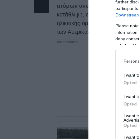
further disc
ατόμων άνω των 70 ετών ζει 
participants
κατάθλιψη, ενώ το 17% των αυ
Downstream 
ηλικιακής ομάδας. Παρά τα ανησ
Please note
των Αμερικανών ηλικίας 65 ετών 
information 
deny consent
in below Go
Persona
I want t
Opted 
I want t
Opted 
I want 
Advertis
Opted 
ΨΥ
I want t