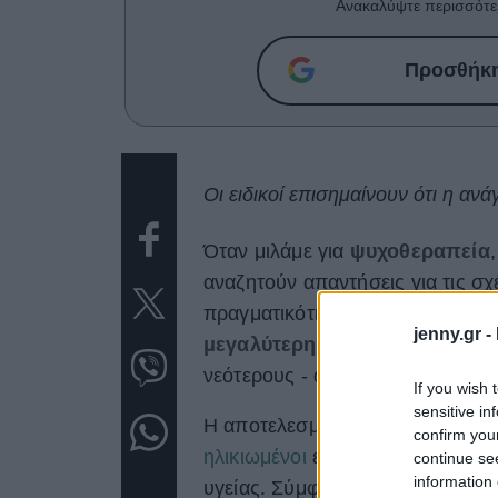
Ανακαλύψτε περισσότε
Προσθήκη 
Οι ειδικοί επισημαίνουν ότι η ανά
Όταν μιλάμε για
ψυχοθεραπεία
αναζητούν απαντήσεις για τις σχ
πραγματικότητα, όμως, είναι πολ
jenny.gr -
μεγαλύτερης ηλικίας
μπορούν ν
νεότερους - αν όχι περισσότερο.
If you wish 
sensitive in
Η αποτελεσματικότητα της ψυχοθ
confirm you
ηλικιωμένοι
εξακολουθούν να έχ
continue se
information 
υγείας. Σύμφωνα με στοιχεία τ