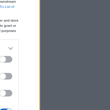
 downstream
B’s List of
er and store
to grant or
ed purposes