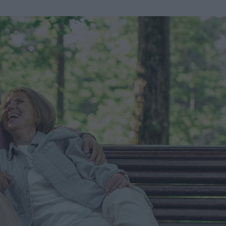
u
ies
Χωρίς Ταμπέλες
Market News