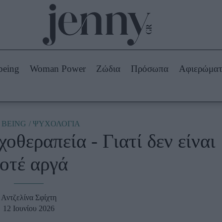
Beauty -
Ομορφιά
ABOUT US
ΔΙΑΦΗΜΙΣΤΕΙΤΕ
ΕΠΙΚΟΙΝΩΝΙΑ
being
Woman Power
Ζώδια
Πρόσωπα
Αφιερώμα
Skincare
ws
Μαλλιά - Νύχια
Μακιγιάζ
Beauty News
 BEING
ΨΥΧΟΛΟΓΙΑ
χοθεραπεία - Γιατί δεν είναι
πα
Ζώδια
οτέ αργά
Αντζελίνα Σφίχτη
12 Ιουνίου 2026