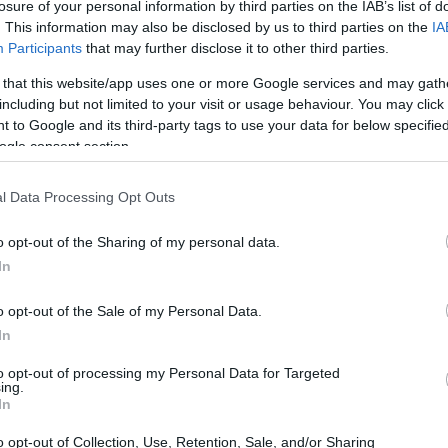
losure of your personal information by third parties on the IAB’s list of
με κάποια ψυχική διαταραχή
, κυρίως άγχος ή
. This information may also be disclosed by us to third parties on the
IA
τοκτονιών παγκοσμίως αφορά ανθρώπους αυτής της
Participants
that may further disclose it to other third parties.
υχητικά αυτά ποσοστά, έρευνα έδειξε ότι μόλις
το 4%
 that this website/app uses one or more Google services and may gath
και άνω έχει λάβει ψυχολογική θεραπεία.
including but not limited to your visit or usage behaviour. You may click 
 to Google and its third-party tags to use your data for below specifi
ogle consent section.
l Data Processing Opt Outs
o opt-out of the Sharing of my personal data.
In
o opt-out of the Sale of my Personal Data.
In
to opt-out of processing my Personal Data for Targeted
ing.
In
ΧΟΛΟΓΙΑ
o opt-out of Collection, Use, Retention, Sale, and/or Sharing