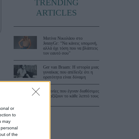
TRENDING
ARTICLES
Ματίνα Νικολάου στο
JennyGr: “Να κάνεις υπομονή,
αλλά όχι τόση που να βλάπτεις
τον εαυτό σου”
Ger van Braam: Η ιστορία μιας
γυναίκας που απέδειξε ότι η
ορατότητα είναι δύναμη
ι
3 ταινίες που έγιναν διαθέσιμες
και αξίζουν το κάθε λεπτό τους
sonal or
ection to
ou may
 personal
out of the