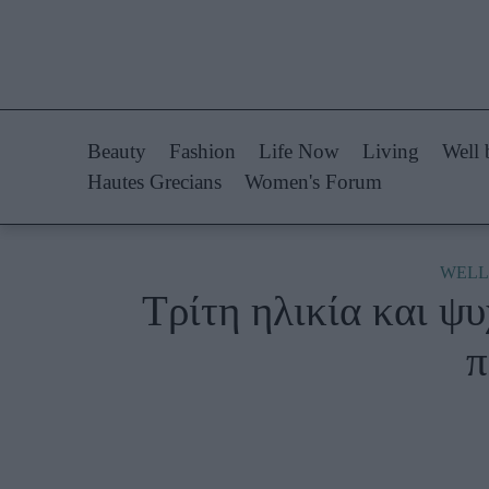
Life Now
Fashion
What's New
Shopping
Beauty
Fashion
Life Now
Living
Well 
Travel
Styling Tips
Hautes Grecians
Women's Forum
Culture
Fashion Ne
City Blogging
WELL
Τρίτη ηλικία και ψυ
Woman Power
Πρόσω
π
Parenting
Celebrities
Working Girl
Συνεντεύξεις
Real Women
Who
True Stories