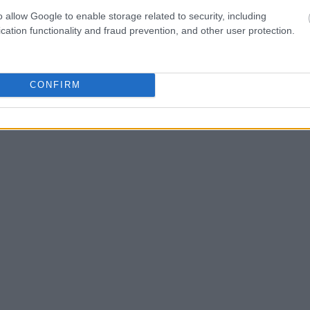
ιαδικασίες αναφέρουν
βελτίωση της συνολικής ευεξία
o allow Google to enable storage related to security, including
 κοινωνικοποίηση και ανανεωμένο ενδιαφέρον για
cation functionality and fraud prevention, and other user protection.
CONFIRM