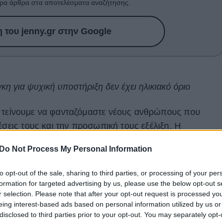
ρα άρθρα στα αποτελέσματα αναζήτησης.
του jenny.gr στην Google
γκη για ψυχική υποστήριξη δεν έχει ηλικιακό όριο
, τείνουμε να φανταζόμαστε νέους ανθρώπους που
έσεις τους και την προσωπική τους εξέλιξη. Η
ύ διαφορετική. Οι ειδικοί επισημαίνουν ότι
οι άνθρωπο
Do Not Process My Personal Information
α ωφεληθούν εξίσου από την ψυχοθεραπεία με τους
to opt-out of the sale, sharing to third parties, or processing of your per
formation for targeted advertising by us, please use the below opt-out s
εραπείας είναι πλέον αδιαμφισβήτητη. Ωστόσο, οι
r selection. Please note that after your opt-out request is processed y
ουν περιορισμένη πρόσβαση σε υπηρεσίες ψυχικής
eing interest-based ads based on personal information utilized by us or
disclosed to third parties prior to your opt-out. You may separately opt-
ου Παγκόσμιου Οργανισμού Υγείας, περίπου
το 14% των