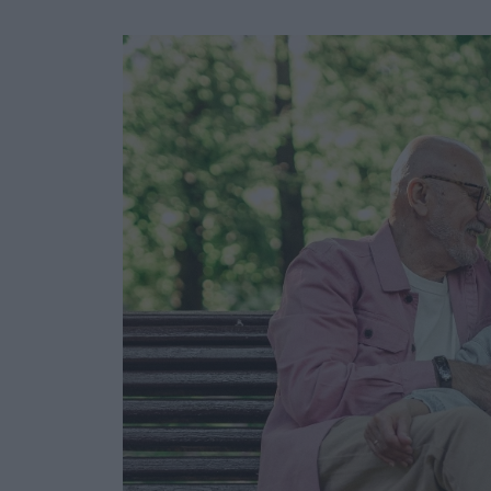
Ask the Gur
Success Stor
Αφιερώματα
ΒΟΞ
Hautes Grecians
Γάμος