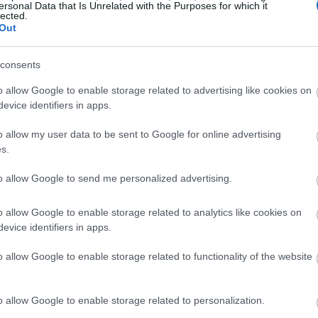
ersonal Data that Is Unrelated with the Purposes for which it
ώς η αδιαφορία για τα ηλικιακά «πρέπει» θα σας
lected.
Out
αρίσει χρόνια ζωής
consents
o allow Google to enable storage related to advertising like cookies on
evice identifiers in apps.
που να δείχνουν ότι η ψυχοθεραπεία γίνεται λιγότερο
ε. Αντίθετα,
οι θεραπευτικές παρεμβάσεις φαίνεται
o allow my user data to be sent to Google for online advertising
s.
ε όλα τα στάδια της ενήλικης ζωής
. Μάλιστα,
η οποία εξέτασε την αποτελεσματικότητα της
to allow Google to send me personalized advertising.
η της κατάθλιψης σε διαφορετικές ηλικιακές ομάδες,
 τα οφέλη μειώνονται σε ανθρώπους άνω των 75 ετών.
o allow Google to enable storage related to analytics like cookies on
evice identifiers in apps.
από προκλήσεις, όπως
η μοναξιά, η απώλεια
o allow Google to enable storage related to functionality of the website
 χρόνιες παθήσεις
. Η ψυχοθεραπεία μπορεί να
υς να διαχειριστούν αυτές τις αλλαγές και να
o allow Google to enable storage related to personalization.
ες της ζωής τους. Πολλοί ηλικιωμένοι που