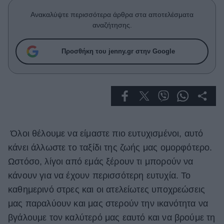
Celebrities
Ανακαλύψτε περισσότερα άρθρα στα αποτελέσματα
Συνεντεύξεις
αναζήτησης.
Who
True Stories
Προσθήκη του jenny.gr στην Google
Ask the Guru
Success Stories
Ζώδια
Living
Όλοι θέλουμε να είμαστε πιο ευτυχισμένοι, αυτό
κάνει άλλωστε το ταξίδι της ζωής μας ομορφότερο.
Deco
Ωστόσο, λίγοι από εμάς ξέρουν τι μπορούν να
Cooking
κάνουν για να έχουν περισσότερη ευτυχία. Το
Green
καθημερινό στρες και οι ατελείωτες υποχρεώσεις
Αφιερώματα
μας παραλύουν και μας στερούν την ικανότητα να
βγάλουμε τον καλύτερό μας εαυτό και να βρούμε τη