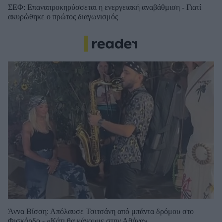
ΣΕΦ: Επαναπροκηρύσσεται η ενεργειακή αναβάθμιση - Γιατί
ακυρώθηκε ο πρώτος διαγωνισμός
Άννα Βίσση: Απόλαυσε Τσιτσάνη από μπάντα δρόμου στο
Φισκάρδο - «Κάτι θα κάνουμε στην Αθήνα»