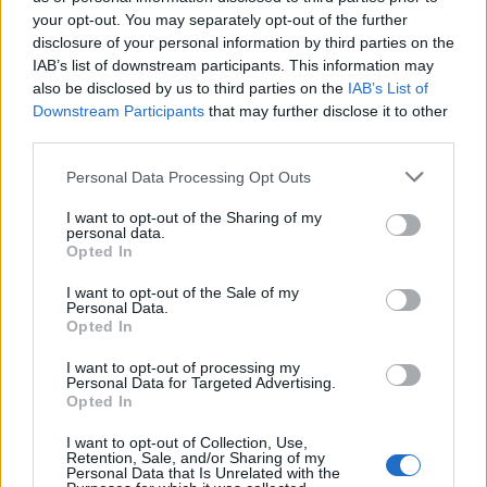
your opt-out. You may separately opt-out of the further
disclosure of your personal information by third parties on the
IAB’s list of downstream participants. This information may
also be disclosed by us to third parties on the
IAB’s List of
Downstream Participants
that may further disclose it to other
third parties.
Ποιο είναι το πρώτο βήμα στη διαδικασία
αυτοβελτίωσης;
Please note that this website/app uses one or more Google
Personal Data Processing Opt Outs
services and may gather and store information including but
not limited to your visit or usage behaviour. You may click to
I want to opt-out of the Sharing of my
Αφήνουμε κάτω το κινητό, το τηλεκοντρόλ της
personal data.
grant or deny consent to Google and its third-party tags to
τηλεόρασης ή το λάπτοπ, βάζουμε άνετα
Opted In
use your data for below specified purposes in below Google
παπούτσια και βγαίνουμε για περπάτημα. Με το
consent section.
I want to opt-out of the Sale of my
Personal Data.
που βγούμε από την πόρτα του σπιτιού μας και
Opted In
πάρουμε την πρώτη βαθειά εισπνοή έχουμε κάνει
I want to opt-out of processing my
ήδη το πρώτο βήμα προς τον καλύτερο εαυτό μας.
Personal Data for Targeted Advertising.
Opted In
Αν θέλετε και εσείς να συναντήσετε από κοντά
I want to opt-out of Collection, Use,
την Αναστασία Γιαννάκη
,
για να συζητήσετε
Retention, Sale, and/or Sharing of my
Personal Data that Is Unrelated with the
τους προβληματισμούς καθώς και να λύσετε