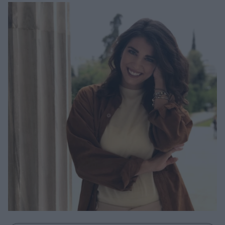
Μακιγιάζ
Beauty News
Well being
Ψυχολογία
Υγεία + Διατροφή
Σχέσεις & Σεξ
Fitness
Woman Power
Parenting
Working Girl
Real Women
Πρόσωπα