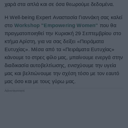
χαρά στα απλά και σε όσα θεωρούμε δεδομένα.
ΒΟΞ
H Well-being Expert Αναστασία Γιαννάκη σας καλεί
στο
Workshop "Empowering Women"
που θα
Χωρίς Ταμπέλες
πραγματοποιηθεί την Κυριακή 29 Σεπτεμβρίου στο
κτήμα Αρίστη, για να σας δείξει «Πειράματα
Ευτυχίας». Μέσα από τα «Πειράματα Ευτυχίας»
Women's Forum
κάνουμε το στρες φίλο μας, μπαίνουμε ενεργά στην
διαδικασία αυτοβελτίωσης, ενισχύουμε την υγεία
μας και βελτιώνουμε την σχέση τόσο με τον εαυτό
Hautes Grecians
μας όσο και με τους γύρω μας.
Γάμος
Market News