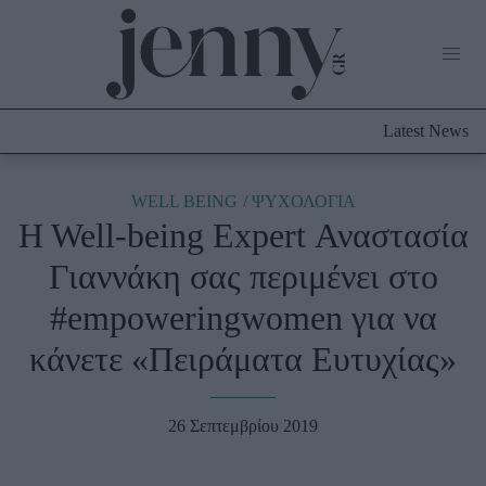
Life Now
What's New
Travel
Latest News
Culture
City Blogging
ABOUT US
ΔΙΑΦΗΜΙΣΤΕΙΤΕ
ΕΠΙΚΟΙΝΩΝΙΑ
WELL BEING
ΨΥΧΟΛΟΓΙΑ
H Well-being Expert Αναστασία
Fashion
Γιαννάκη σας περιμένει στο
Shopping
#empoweringwomen για να
Styling Tips
Fashion News
κάνετε «Πειράματα Ευτυχίας»
Beauty - Ομορφιά
26 Σεπτεμβρίου 2019
Skincare
Μαλλιά - Νύχια