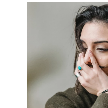
Ask the Gur
Success Stor
Αφιερώματα
ΒΟΞ
Hautes Grecians
Γάμος