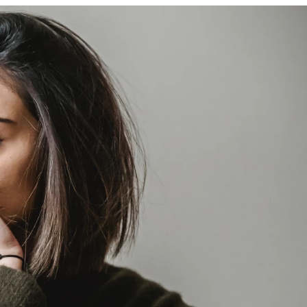
u
ies
Χωρίς Ταμπέλες
Market News