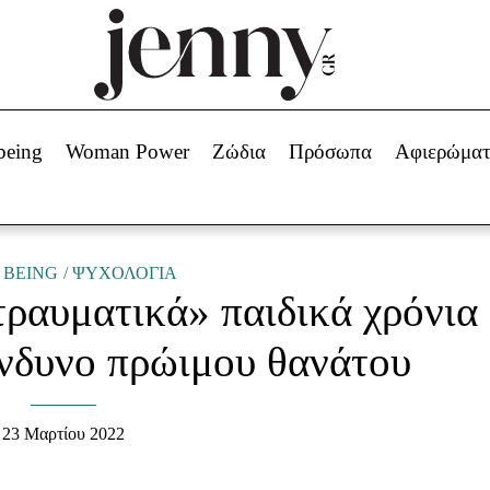
Beauty -
Ομορφιά
ABOUT US
ΔΙΑΦΗΜΙΣΤΕΙΤΕ
ΕΠΙΚΟΙΝΩΝΙΑ
being
Woman Power
Ζώδια
Πρόσωπα
Αφιερώμα
Skincare
ws
Μαλλιά - Νύχια
Μακιγιάζ
Beauty News
 BEING
ΨΥΧΟΛΟΓΙΑ
τραυματικά» παιδικά χρόνια
πα
Ζώδια
ίνδυνο πρώιμου θανάτου
23 Μαρτίου 2022