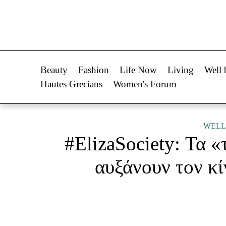
Life Now
Fashion
What's New
Shopping
Beauty
Fashion
Life Now
Living
Well 
Travel
Styling Tips
Hautes Grecians
Women's Forum
Culture
Fashion Ne
City Blogging
WELL
#ElizaSociety: Τα «
Woman Power
Πρόσω
αυξάνουν τον κ
Parenting
Celebrities
Working Girl
Συνεντεύξεις
Real Women
Who
True Stories