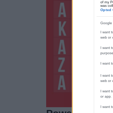
of my P
was col
Opted 
Google 
I want t
web or d
I want t
purpose
I want 
I want t
web or d
I want t
or app.
I want t