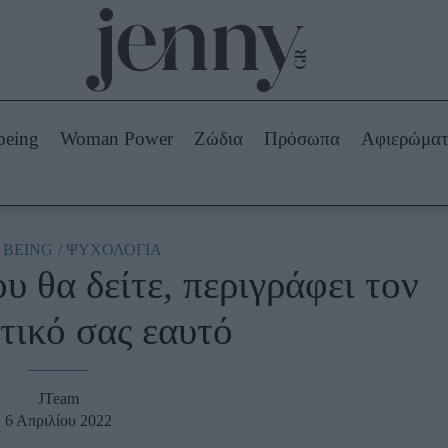
Beauty -
Ομορφιά
ABOUT US
ΔΙΑΦΗΜΙΣΤΕΙΤΕ
ΕΠΙΚΟΙΝΩΝΙΑ
being
Woman Power
Ζώδια
Πρόσωπα
Αφιερώμα
Skincare
ws
Μαλλιά - Νύχια
Μακιγιάζ
Beauty News
 BEING
ΨΥΧΟΛΟΓΙΑ
 θα δείτε, περιγράφει τον
πα
Ζώδια
τικό σας εαυτό
JTeam
6 Απριλίου 2022