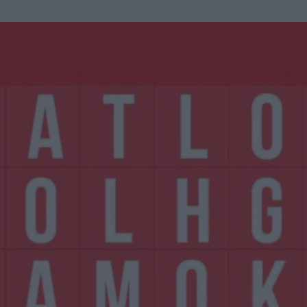
u
ies
Χωρίς Ταμπέλες
Market News