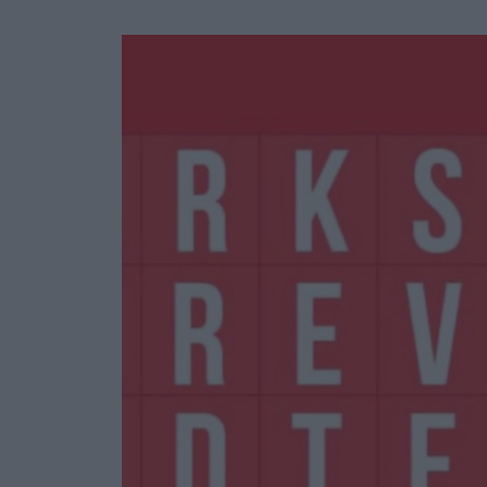
Ask the Gur
Success Stor
Αφιερώματα
ΒΟΞ
Hautes Grecians
Γάμος