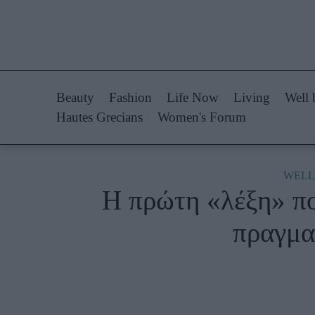
Life Now
Fashion
What's New
Shopping
Beauty
Fashion
Life Now
Living
Well 
Travel
Styling Tips
Hautes Grecians
Women's Forum
Culture
Fashion Ne
City Blogging
WELL
Η πρώτη «λέξη» που
Woman Power
Πρόσω
πραγμα
Parenting
Celebrities
Working Girl
Συνεντεύξεις
Real Women
Who
True Stories