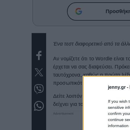
Προσθήκη 
Ένα τεστ διαφορετικό από τα άλλ
Αν νομίζετε ότι το Wordle είναι τ
έρχεται να σας διαψεύσει. Πρόκε
ταυτόχρονα, καθώς η πρώτη λέξ
προσωπικότητά μας.
jenny.gr -
Δείτε λοιπόν παρακάτω και κρατή
If you wish 
δείχνει για τον χαρακτήρα σας.
sensitive in
confirm you
continue se
information 