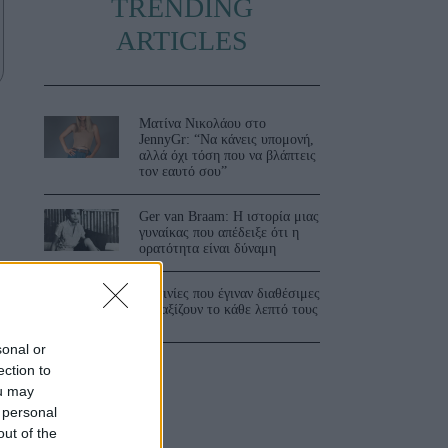
TRENDING
ARTICLES
Ματίνα Νικολάου στο
JennyGr: “Να κάνεις υπομονή,
αλλά όχι τόση που να βλάπτεις
τον εαυτό σου”
Ger van Braam: Η ιστορία μιας
γυναίκας που απέδειξε ότι η
ορατότητα είναι δύναμη
3 ταινίες που έγιναν διαθέσιμες
και αξίζουν το κάθε λεπτό τους
sonal or
ection to
ou may
 personal
out of the