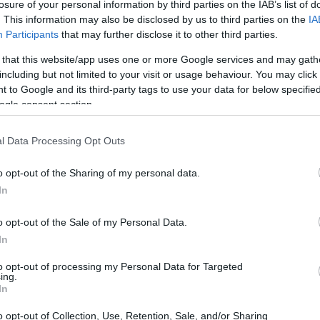
losure of your personal information by third parties on the IAB’s list of
. This information may also be disclosed by us to third parties on the
IA
Participants
that may further disclose it to other third parties.
 that this website/app uses one or more Google services and may gath
including but not limited to your visit or usage behaviour. You may click 
 to Google and its third-party tags to use your data for below specifi
ogle consent section.
l Data Processing Opt Outs
o opt-out of the Sharing of my personal data.
NOW
In
ελικά, οι κύκλοι κινούνται; Η viral εικόνα που θα
ας βάλει σε σκέψεις
o opt-out of the Sale of my Personal Data.
In
to opt-out of processing my Personal Data for Targeted
ing.
In
o opt-out of Collection, Use, Retention, Sale, and/or Sharing