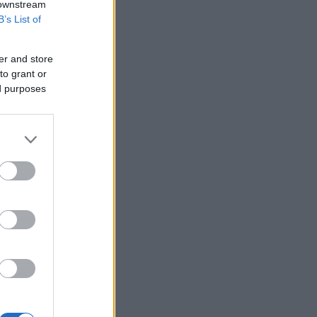
 downstream
B’s List of
er and store
to grant or
ed purposes