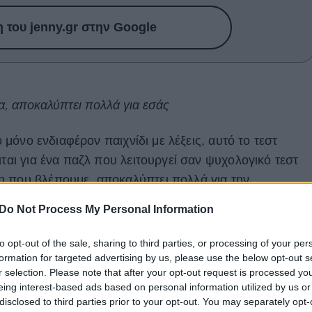
του jenny.gr στην Google
α, αποκαλύπτει πολλά για εσάς
ο μόνο ενδιαφέρον παιχνίδι με λέξεις, αυτό το τεστ
ιται για ένα παζλ που λειτουργεί σαν ψυχολογικό τεστ
η που βλέπουμε, αποκαλύπτει πολλά για την
Do Not Process My Personal Information
στε τη λέξη που εντοπίσατε. Στη συνέχεια, διαβάστε τι
to opt-out of the sale, sharing to third parties, or processing of your per
formation for targeted advertising by us, please use the below opt-out s
r selection. Please note that after your opt-out request is processed y
eing interest-based ads based on personal information utilized by us or
disclosed to third parties prior to your opt-out. You may separately opt-