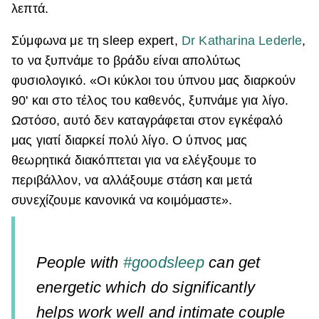
λεπτά.
ΒΟΞ
Σύμφωνα με τη sleep expert,
Dr Katharina Lederle
,
το να ξυπνάμε το βράδυ είναι απολύτως
Χωρίς Ταμπέλες
φυσιολογικό. «Οι κύκλοι του ύπνου μας διαρκούν
90' και στο τέλος του καθενός, ξυπνάμε για λίγο.
Ωστόσο, αυτό δεν καταγράφεται στον εγκέφαλό
Women's Forum
μας γιατί διαρκεί πολύ λίγο. Ο ύπνος μας
θεωρητικά διακόπτεται για να ελέγξουμε το
περιβάλλον, να αλλάξουμε στάση και μετά
Hautes Grecians
συνεχίζουμε κανονικά να κοιμόμαστε».
Γάμος
People with
#goodsleep
can get
energetic which do significantly
Market News
helps work well and intimate couple