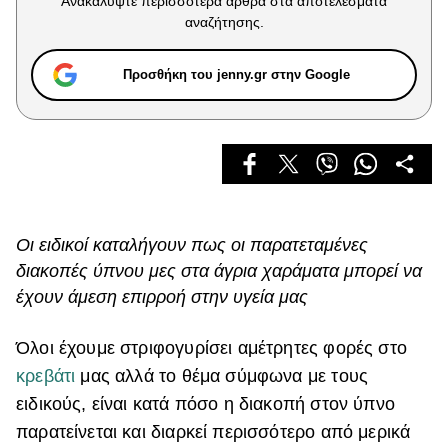
Ανακαλύψτε περισσότερα άρθρα στα αποτελέσματα
Celebrities
αναζήτησης.
Συνεντεύξεις
Who
Προσθήκη του jenny.gr στην Google
True Stories
Ask the Guru
Success Stories
Ζώδια
Οι ειδικοί καταλήγουν πως οι παρατεταμένες
Living
διακοπές ύπνου μες στα άγρια χαράματα μπορεί να
έχουν άμεση επιρροή στην υγεία μας
Deco
Cooking
Όλοι έχουμε στριφογυρίσει αμέτρητες φορές στο
Green
κρεβάτι
μας αλλά το θέμα σύμφωνα με τους
Αφιερώματα
ειδικούς, είναι κατά πόσο η διακοπή στον ύπνο
παρατείνεται και διαρκεί περισσότερο από μερικά