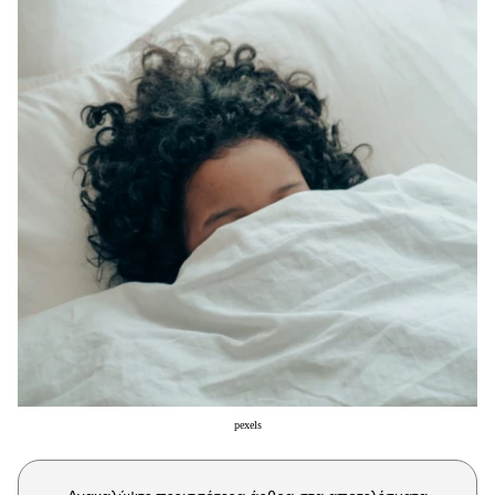
Μακιγιάζ
Beauty News
Well being
Ψυχολογία
Υγεία + Διατροφή
Σχέσεις & Σεξ
Fitness
Woman Power
Parenting
Working Girl
Real Women
pexels
Πρόσωπα