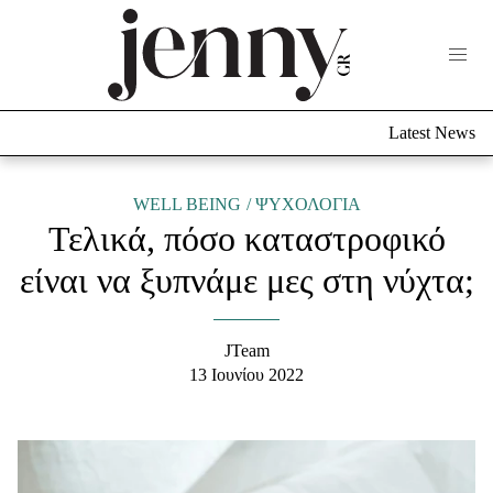
Life Now
What's New
Travel
Latest News
Culture
City Blogging
ABOUT US
ΔΙΑΦΗΜΙΣΤΕΙΤΕ
ΕΠΙΚΟΙΝΩΝΙΑ
WELL BEING
ΨΥΧΟΛΟΓΙΑ
Τελικά, πόσο καταστροφικό
Fashion
είναι να ξυπνάμε μες στη νύχτα;
Shopping
Styling Tips
Fashion News
JTeam
13 Ιουνίου 2022
Beauty - Ομορφιά
Skincare
Μαλλιά - Νύχια