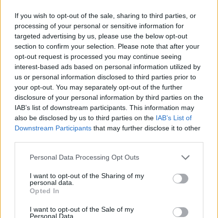
μυστικό.
If you wish to opt-out of the sale, sharing to third parties, or
Η προστασία μυστικών δημιουργεί αφόρητο άγχος,
processing of your personal or sensitive information for
targeted advertising by us, please use the below opt-out
καθώς δεν επιτρέπει σε ένα τμήμα του εγκεφάλου
section to confirm your selection. Please note that after your
να λειτουργεί σωστά. Και αυτό μπορεί να
opt-out request is processed you may continue seeing
εκδηλωθεί ως πόνος στο σώμα, μειωμένο επίπεδο
interest-based ads based on personal information utilized by
us or personal information disclosed to third parties prior to
ενέργειας και μείωση της γενικής ευημερίας.
your opt-out. You may separately opt-out of the further
disclosure of your personal information by third parties on the
IAB’s list of downstream participants. This information may
also be disclosed by us to third parties on the
IAB’s List of
Downstream Participants
that may further disclose it to other
third parties.
Please note that this website/app uses one or more Google
Personal Data Processing Opt Outs
services and may gather and store information including but
not limited to your visit or usage behaviour. You may click to
I want to opt-out of the Sharing of my
personal data.
grant or deny consent to Google and its third-party tags to
Opted In
use your data for below specified purposes in below Google
consent section.
I want to opt-out of the Sale of my
Personal Data.