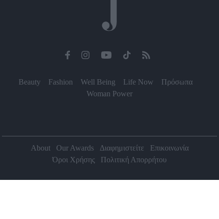
Beauty
Fashion
Well Being
Life Now
Πρόσωπα
Woman Power
About
Our Awards
Διαφημιστείτε
Επικοινωνία
Όροι Χρήσης
Πολιτική Απορρήτου
2026 Jenny.gr | All rights reserved