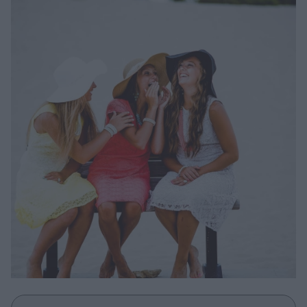
Μακιγιάζ
Beauty News
Well being
Ψυχολογία
Υγεία + Διατροφή
Σχέσεις & Σεξ
Fitness
Woman Power
Parenting
Working Girl
Real Women
Πρόσωπα