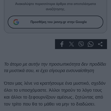
Celebrities
Ανακαλύψτε περισσότερα άρθρα στα αποτελέσματα
Συνεντεύξεις
αναζήτησης.
Who
True Stories
Προσθήκη του jenny.gr στην Google
Ask the Guru
Success Stories
Ζώδια
Living
Το άτομο με αυτήν την προσωπικότητα δεν προδίδει
τα μυστικά σου, κι έχει σίγουρα ενσυναίσθηση
Deco
Cooking
Όταν μας λένε να κρατήσουμε ένα μυστικό, σχεδόν
Green
όλοι το υποσχόμαστε. Άλλοι τηρούν το λόγο τους
και άλλοι το ξεφουρνίζουν αμέσως, ζητώντας από
Αφιερώματα
τον τρίτο που θα το μάθει να μην το διαδώσει.