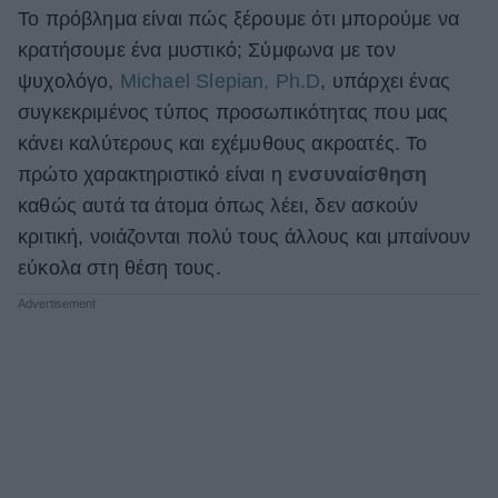
Το πρόβλημα είναι πώς ξέρουμε ότι μπορούμε να
ΒΟΞ
κρατήσουμε ένα μυστικό; Σύμφωνα με τον
ψυχολόγο,
Michael Slepian, Ph.D
, υπάρχει ένας
συγκεκριμένος τύπος προσωπικότητας που μας
Χωρίς Ταμπέλες
κάνει καλύτερους και εχέμυθους ακροατές. Το
πρώτο χαρακτηριστικό είναι η
ενσυναίσθηση
Women's Forum
καθώς αυτά τα άτομα όπως λέει, δεν ασκούν
κριτική, νοιάζονται πολύ τους άλλους και μπαίνουν
εύκολα στη θέση τους.
Hautes Grecians
Γάμος
Market News