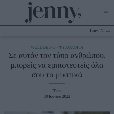
Life Now
What's New
Travel
Latest News
Culture
City Blogging
ABOUT US
ΔΙΑΦΗΜΙΣΤΕΙΤΕ
ΕΠΙΚΟΙΝΩΝΙΑ
WELL BEING
ΨΥΧΟΛΟΓΙΑ
Σε αυτόν τον τύπο ανθρώπου,
Fashion
μπορείς να εμπιστευτείς όλα
Shopping
σου τα μυστικά
Styling Tips
Fashion News
JTeam
Beauty - Ομορφιά
30 Ιουνίου 2022
Skincare
Μαλλιά - Νύχια