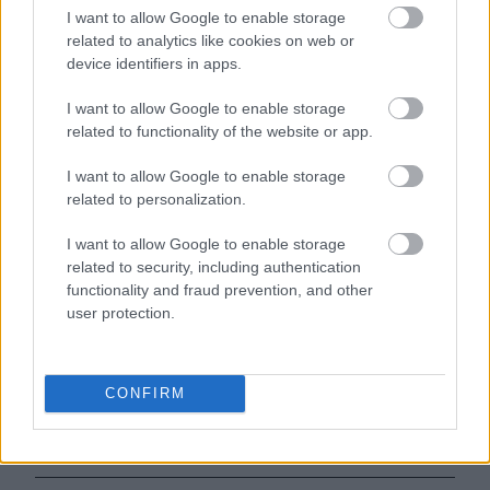
I want to allow Google to enable storage
related to analytics like cookies on web or
device identifiers in apps.
I want to allow Google to enable storage
related to functionality of the website or app.
I want to allow Google to enable storage
Ακολουθήστε το
jenny.gr
στο
google
related to personalization.
news
και μάθετε τα πάντα γύρω από
I want to allow Google to enable storage
τη διατροφή, τη γυμναστική, το σεξ
related to security, including authentication
και την ψυχική υγεία.
functionality and fraud prevention, and other
user protection.
CONFIRM
ΔΙΑΒΑΖΟΝΤΑΙ ΤΩΡΑ