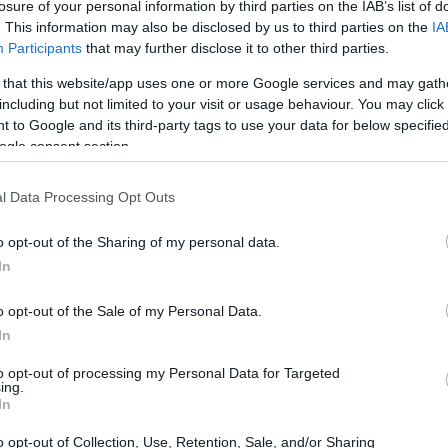
losure of your personal information by third parties on the IAB’s list of
. This information may also be disclosed by us to third parties on the
IA
Participants
that may further disclose it to other third parties.
 that this website/app uses one or more Google services and may gath
including but not limited to your visit or usage behaviour. You may click 
 to Google and its third-party tags to use your data for below specifi
ogle consent section.
l Data Processing Opt Outs
o opt-out of the Sharing of my personal data.
In
ΧΟΛΟΓΙΑ
o opt-out of the Sale of my Personal Data.
σοι παίρνουν τις καλύτερες αποφάσεις για τη ζω
In
ους, βασίζονται στις 3 αρχές του “Παράδοξου του
ολομώντα”
to opt-out of processing my Personal Data for Targeted
ing.
In
o opt-out of Collection, Use, Retention, Sale, and/or Sharing