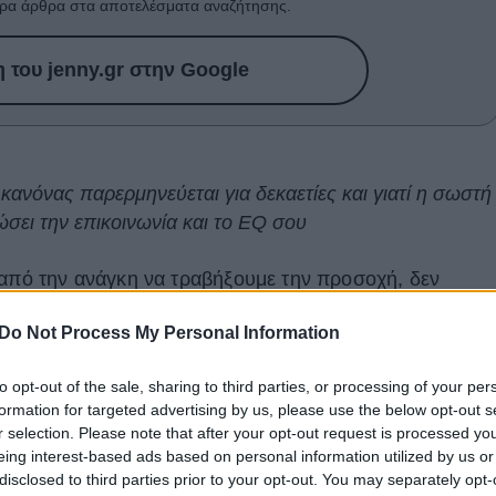
ρα άρθρα στα αποτελέσματα αναζήτησης.
του jenny.gr στην Google
ανόνας παρερμηνεύεται για δεκαετίες και γιατί η σωστή
σει την επικοινωνία και το EQ σου
 από την ανάγκη να τραβήξουμε την προσοχή, δεν
ι ο
κανόνας 7-38-55
παραμένει επίκαιρος εδώ και 57
Do Not Process My Personal Information
τα εύηχος και πιασάρικος. Περιγράφηκε για πρώτη φορά
rt Mehrabian του Πανεπιστημίου της Καλιφόρνια
,
to opt-out of the sale, sharing to third parties, or processing of your per
ηκε περαιτέρω στο βιβλίο του "Silent Messages".
formation for targeted advertising by us, please use the below opt-out s
r selection. Please note that after your opt-out request is processed y
εται, δηλώνει ότι στην επικοινωνία:
eing interest-based ads based on personal information utilized by us or
disclosed to third parties prior to your opt-out. You may separately opt-