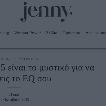
Beauty -
Ομορφιά
ABOUT US
ΔΙΑΦΗΜΙΣΤΕΙΤΕ
ΕΠΙΚΟΙΝΩΝΙΑ
being
Woman Power
Ζώδια
Πρόσωπα
Αφιερώμα
Skincare
ws
Μαλλιά - Νύχια
Μακιγιάζ
Beauty News
 BEING
ΨΥΧΟΛΟΓΙΑ
 είναι το μυστικό για να
πα
Ζώδια
εις το EQ σου
JTeam
19 Οκτωβρίου 2025