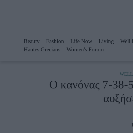
Life Now
Fashion
What's New
Shopping
Beauty
Fashion
Life Now
Living
Well 
Travel
Styling Tips
Hautes Grecians
Women's Forum
Culture
Fashion Ne
City Blogging
WELL
Ο κανόνας 7-38-55
Woman Power
Πρόσω
αυξήσ
Parenting
Celebrities
Working Girl
Συνεντεύξεις
Real Women
Who
True Stories