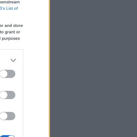
 downstream
B’s List of
er and store
to grant or
ed purposes
ή