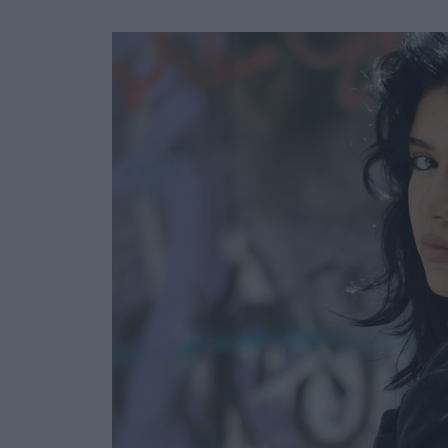
Ask the Gur
Success Stor
Αφιερώματα
ΒΟΞ
Hautes Grecians
Γάμος