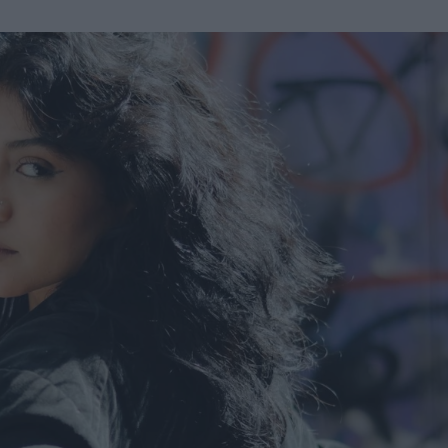
u
ies
Χωρίς Ταμπέλες
Market News