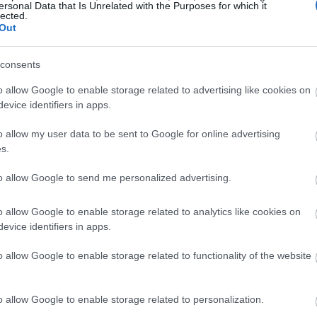
εται από τις
λέξεις
μας.
ersonal Data that Is Unrelated with the Purposes for which it
lected.
Out
όνο της φωνής
μας.
consents
ώσσα του σώματος
.
o allow Google to enable storage related to advertising like cookies on
evice identifiers in apps.
. Δεν είναι περίεργο που πολλοί επαγγελματίες της
o allow my user data to be sent to Google for online advertising
μέχρι και σήμερα. Υπάρχει όμως ένα πρόβλημα: Όπως
s.
ς αυτός είναι απλά λανθασμένος. Η σωστή κατανόηση
δώσει άμεση ώθηση στη
συναισθηματική σου νοημοσύνη
to allow Google to send me personalized advertising.
νέκτημα σε πολλές δύσκολες αλλά σημαντικές
o allow Google to enable storage related to analytics like cookies on
evice identifiers in apps.
εξήγηση του κανόνα 7-
o allow Google to enable storage related to functionality of the website
o allow Google to enable storage related to personalization.