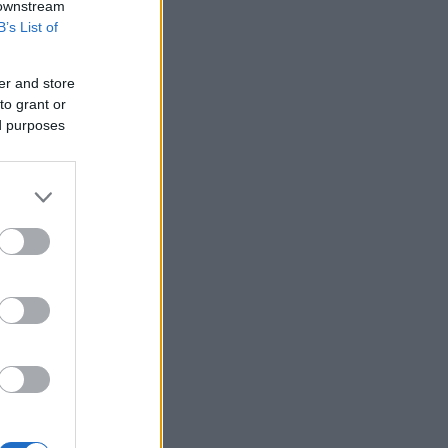
 downstream
B’s List of
er and store
to grant or
ed purposes