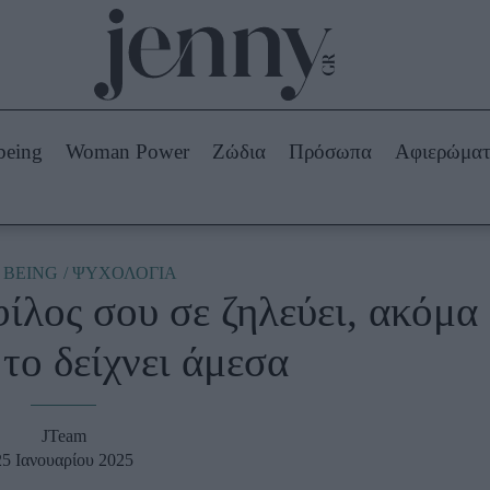
Beauty -
Ομορφιά
ABOUT US
ΔΙΑΦΗΜΙΣΤΕΙΤΕ
ΕΠΙΚΟΙΝΩΝΙΑ
being
Woman Power
Ζώδια
Πρόσωπα
Αφιερώμα
Skincare
ws
Μαλλιά - Νύχια
Μακιγιάζ
Beauty News
 BEING
ΨΥΧΟΛΟΓΙΑ
φίλος σου σε ζηλεύει, ακόμα
πα
Ζώδια
 το δείχνει άμεσα
JTeam
25 Ιανουαρίου 2025