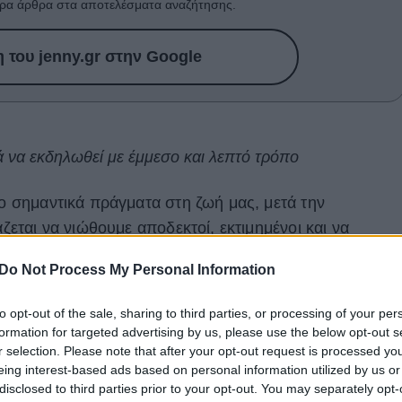
ρα άρθρα στα αποτελέσματα αναζήτησης.
του jenny.gr στην Google
νά να εκδηλωθεί με έμμεσο και λεπτό τρόπο
ιο σημαντικά πράγματα στη ζωή μας, μετά την
άζεται να νιώθουμε αποδεκτοί, εκτιμημένοι και να
 τους ανθρώπους που θεωρούμε κοντά μας. Δυστυχώς,
Do Not Process My Personal Information
ορεί να λείπουν κάποιες φορές από τις φιλίες μας,
φορίας, αμφιβολίας και δυσαρέσκειας. Κάποιες φορές,
to opt-out of the sale, sharing to third parties, or processing of your per
ος
, όσο πιστεύουμε.
formation for targeted advertising by us, please use the below opt-out s
r selection. Please note that after your opt-out request is processed y
νά να εκδηλωθεί με έμμεσο και λεπτό τρόπο – δεν είναι
eing interest-based ads based on personal information utilized by us or
disclosed to third parties prior to your opt-out. You may separately opt-
ρωτική σχέση, όπου η κτητικότητα ή ο έλεγχος γίνοντα