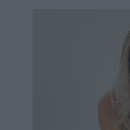
Ask the Gur
Success Stor
Αφιερώματα
ΒΟΞ
Hautes Grecians
Γάμος