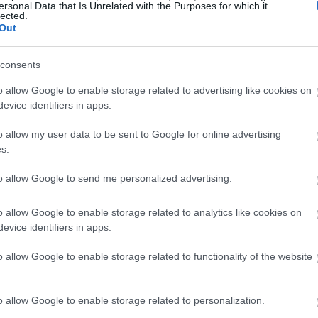
ersonal Data that Is Unrelated with the Purposes for which it
ι είναι το «Σύνδρομο της μεγαλύτερης αδερφής»
lected.
Out
αι πώς μπορεί να σε επηρεάσει ψυχολογικά;
consents
o allow Google to enable storage related to advertising like cookies on
evice identifiers in apps.
ότι ένας
φίλος
στη ζωή σου, μπορεί να σε ζηλεύει.
o allow my user data to be sent to Google for online advertising
s.
τόσο προφανείς, οπότε υπάρχει πιθανότητα να μην
to allow Google to send me personalized advertising.
ματική πίεση που μπορεί να σου ασκεί ο άλλος. Εάν,
o allow Google to enable storage related to analytics like cookies on
 συχνά στο πόσο μεγαλύτερες είναι οι επιτυχίες του ή
evice identifiers in apps.
 στη ζωή του, τότε ίσως να αφήνει να εννοηθεί, με
υχημένος
ή ότι έκανε εξυπνότερες επιλογές από σένα.
o allow Google to enable storage related to functionality of the website
φθονου φίλου που αισθάνεται την ανάγκη να ανταγωνιστε
o allow Google to enable storage related to personalization.