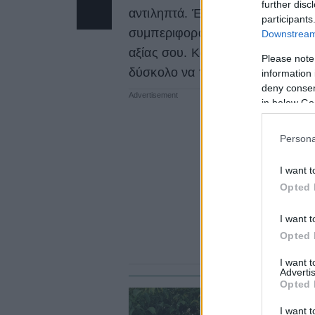
further disc
αντιληπτά. Ένας φίλος που είνα
participants
συμπεριφορά που αργά αλλά σταθ
Downstream 
αξίας σου. Και αυτή η συμπεριφορ
Please note
δύσκολο να την εντοπίσεις αρχικ
information 
deny consent
in below Go
Persona
I want t
Opted 
I want t
Opted 
I want 
Advertis
Opted 
PA
I want t