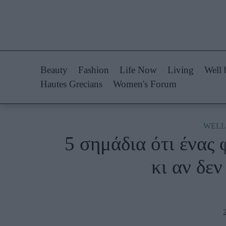
Life Now
Fashion
What's New
Shopping
Beauty
Fashion
Life Now
Living
Well 
Travel
Styling Tips
Hautes Grecians
Women's Forum
Culture
Fashion Ne
City Blogging
WELL
5 σημάδια ότι ένας 
Woman Power
Πρόσω
κι αν δεν
Parenting
Celebrities
Working Girl
Συνεντεύξεις
Real Women
Who
True Stories