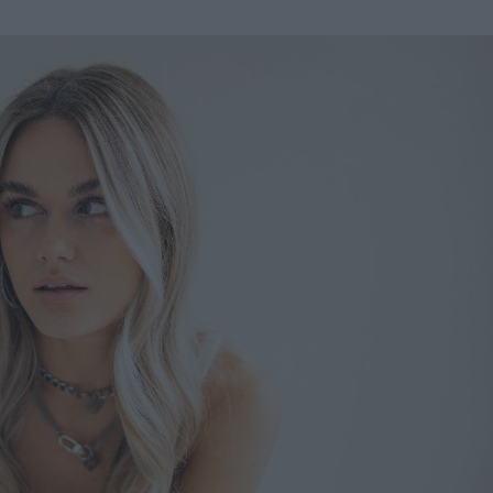
u
ies
Χωρίς Ταμπέλες
Market News