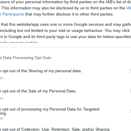
losure of your personal information by third parties on the IAB’s list of
ι γεμάτος
ζήλια
, μπορεί να επιδοθεί σε υπονομευτική
. This information may also be disclosed by us to third parties on the
IA
ερά εξασθενεί την αυτοεκτίμηση και την αίσθηση της
Participants
that may further disclose it to other third parties.
ά συχνά εντείνεται με τον χρόνο και μπορεί να είναι
 that this website/app uses one or more Google services and may gath
ά.
including but not limited to your visit or usage behaviour. You may click 
 to Google and its third-party tags to use your data for below specifi
ogle consent section.
l Data Processing Opt Outs
o opt-out of the Sharing of my personal data.
In
o opt-out of the Sale of my Personal Data.
In
to opt-out of processing my Personal Data for Targeted
ing.
In
RENTING
o opt-out of Collection, Use, Retention, Sale, and/or Sharing