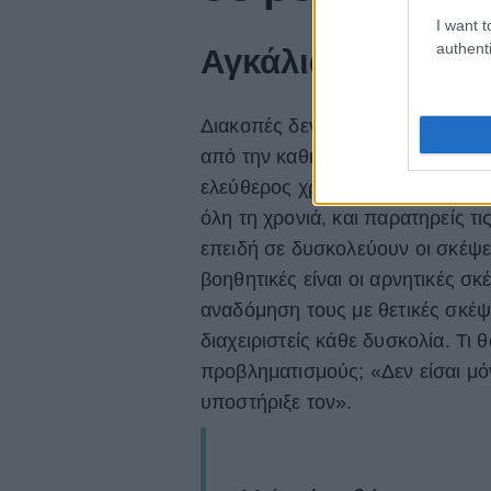
I want t
authenti
Αγκάλιασε τις σκ
Διακοπές δεν είναι μόνο η άδεια
από την καθημερινότητα τόσο σω
ελεύθερος χρόνος, έρχεσαι σε ε
όλη τη χρονιά, και παρατηρείς τ
επειδή σε δυσκολεύουν οι σκέψει
βοηθητικές είναι οι αρνητικές σκ
αναδόμηση τους με θετικές σκέψ
διαχειριστείς κάθε δυσκολία. Τι 
προβληματισμούς; «Δεν είσαι μό
υποστήριξε τον».