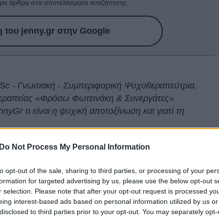
ρα άρθρα στα αποτελέσματα αναζήτησης.
του jenny.gr στην Google
c - Γνωσιακή - Συμπεριφορική Ψυχοθεραπεύτρια,
εραπείας «Φρόσω Φωτεινάκη & Συνεργάτες»
ennyGr τι είναι η ψυχική αποτοξίνωση και γιατί τη
Do Not Process My Personal Information
α στη ζωή μας και αφορά περισσότερο τις διατροφικές
ι αντίστοιχη σπουδαιότητα και για την ψυχική μας υγεία
to opt-out of the sale, sharing to third parties, or processing of your per
ότητας σε συνδυασμό με τις υποχρεώσεις, τη διαχείριση
formation for targeted advertising by us, please use the below opt-out s
ν σκέψεων για όλα αυτά, τροφοδοτούν το άγχος. Η
r selection. Please note that after your opt-out request is processed y
eing interest-based ads based on personal information utilized by us or
α είναι αναγκαία για την αποφόρτιση, ώστε να μπορέσει
disclosed to third parties prior to your opt-out. You may separately opt-
μυαλό να αναπνεύσει.