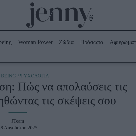
Beauty -
Ομορφιά
ABOUT US
ΔΙΑΦΗΜΙΣΤΕΙΤΕ
ΕΠΙΚΟΙΝΩΝΙΑ
being
Woman Power
Ζώδια
Πρόσωπα
Αφιερώμα
Skincare
ws
Μαλλιά - Νύχια
Μακιγιάζ
Beauty News
 BEING
ΨΥΧΟΛΟΓΙΑ
η: Πώς να απολαύσεις τις
πα
Ζώδια
ηθώντας τις σκέψεις σου
JTeam
18 Αυγούστου 2025