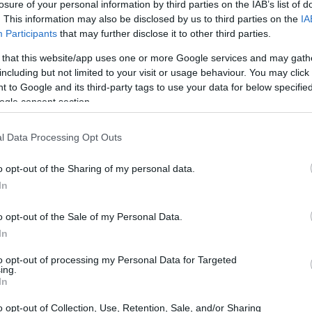
losure of your personal information by third parties on the IAB’s list of
. This information may also be disclosed by us to third parties on the
IA
λλάξεις αυτούς τους ρυθμούς και να απολαύσεις όσα σε
Participants
that may further disclose it to other third parties.
 that this website/app uses one or more Google services and may gath
including but not limited to your visit or usage behaviour. You may click 
ι σε διακοπές και οι σκέψεις σου να ανατρέχουν στις
 to Google and its third-party tags to use your data for below specifi
ogle consent section.
εκουράζεται, όμως ο νους συνεχίζει να «τρέχει» σε αυτ
l Data Processing Opt Outs
ά τελικά πήρες μαζί στις βαλίτσες σου. Οι διακοπές
ση, που όλοι μας θέλουμε και περιμένουμε. Η
Ελένη
o opt-out of the Sharing of my personal data.
In
νωσιακή - Συμπεριφορική Ψυχοθεραπεύτρια
,
θεραπείας «Φρόσω Φωτεινάκη & Συνεργάτες»
o opt-out of the Sale of my Personal Data.
ώς μπορούμε να τις απολαύσουμε.
In
to opt-out of processing my Personal Data for Targeted
ing.
In
o opt-out of Collection, Use, Retention, Sale, and/or Sharing