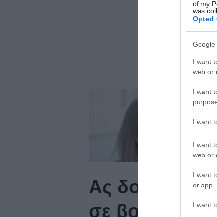
of my P
was col
Opted 
Google 
I want t
web or d
I want t
purpose
WE
Α
I want 
μ
I want t
web or d
I want t
Ας δούμε κάπ
or app.
σε βοηθήσουν
I want t