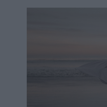
Ask the Gur
Success Stor
Αφιερώματα
ΒΟΞ
Hautes Grecians
Γάμος