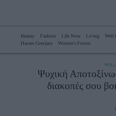
Life Now
Fashion
What's New
Shopping
Beauty
Fashion
Life Now
Living
Well 
Travel
Styling Tips
Hautes Grecians
Women's Forum
Culture
Fashion Ne
City Blogging
WELL
Ψυχική Αποτοξίνωσ
Woman Power
Πρόσω
διακοπές σου βο
Parenting
Celebrities
Working Girl
Συνεντεύξεις
Real Women
Who
True Stories