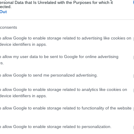
ersonal Data that Is Unrelated with the Purposes for which it
lected.
Out
consents
o allow Google to enable storage related to advertising like cookies on
evice identifiers in apps.
o allow my user data to be sent to Google for online advertising
s.
LL BEING
λτσχάιμερ: 2 συνήθειες της καθημερινότητας που
to allow Google to send me personalized advertising.
ειώνουν κατά 45% τις πιθανότητες εμφάνισής του
o allow Google to enable storage related to analytics like cookies on
evice identifiers in apps.
o allow Google to enable storage related to functionality of the website
οιες συμβουλές που θα
:
o allow Google to enable storage related to personalization.