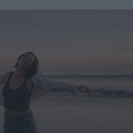
u
ies
Χωρίς Ταμπέλες
Market News